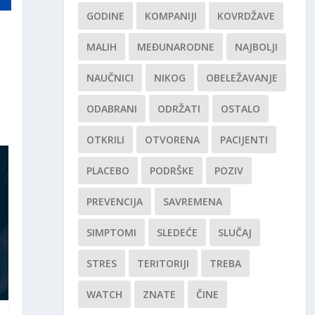
GODINE
KOMPANIJI
KOVRDŽAVE
MALIH
MEĐUNARODNE
NAJBOLJI
NAUČNICI
NIKOG
OBELEŽAVANJE
ODABRANI
ODRŽATI
OSTALO
OTKRILI
OTVORENA
PACIJENTI
PLACEBO
PODRŠKE
POZIV
PREVENCIJA
SAVREMENA
SIMPTOMI
SLEDEĆE
SLUČAJ
STRES
TERITORIJI
TREBA
WATCH
ZNATE
ČINE