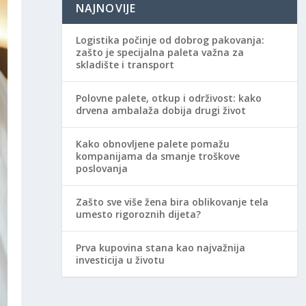
NAJNOVIJE
Logistika počinje od dobrog pakovanja:
zašto je specijalna paleta važna za
skladište i transport
Polovne palete, otkup i održivost: kako
drvena ambalaža dobija drugi život
Kako obnovljene palete pomažu
kompanijama da smanje troškove
poslovanja
Zašto sve više žena bira oblikovanje tela
umesto rigoroznih dijeta?
Prva kupovina stana kao najvažnija
investicija u životu