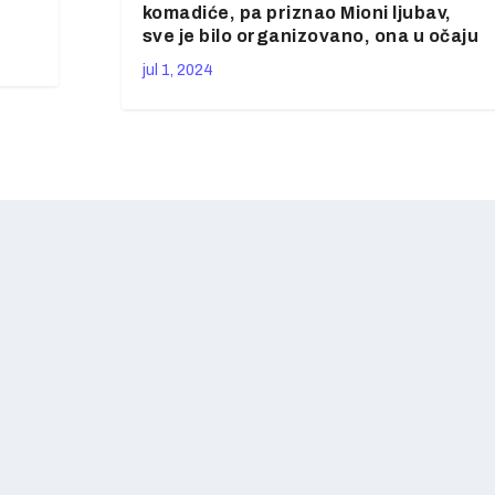
komadiće, pa priznao Mioni ljubav,
sve je bilo organizovano, ona u očaju
jul 1, 2024