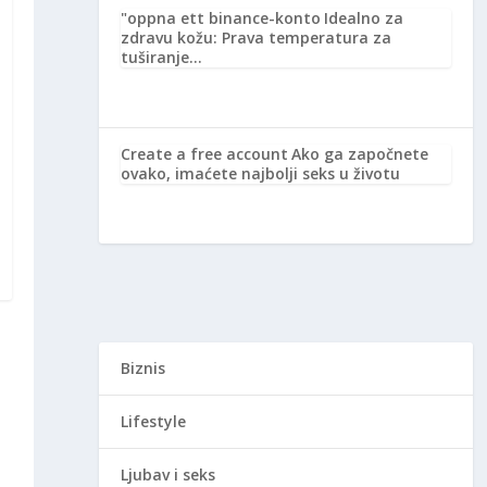
"oppna ett binance-konto
Idealno za
zdravu kožu: Prava temperatura za
tuširanje…
Create a free account
Ako ga započnete
ovako, imaćete najbolji seks u životu
Biznis
Lifestyle
Ljubav i seks