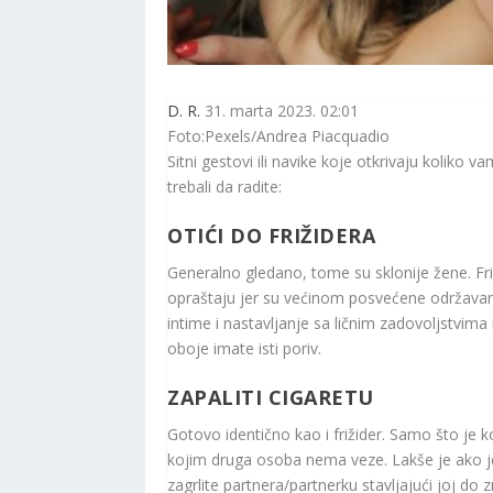
D. R.
31. marta 2023. 02:01
Foto:Pexels/Andrea Piacquadio
Sitni gestovi ili navike koje otkrivaju koliko 
trebali da radite:
OTIĆI DO FRIŽIDERA
Generalno gledano, tome su sklonije žene. Friži
opraštaju jer su većinom posvećene održavanj
intime i nastavljanje sa ličnim zadovoljstvima
oboje imate isti poriv.
ZAPALITI CIGARETU
Gotovo identično kao i frižider. Samo što je 
kojim druga osoba nema veze. Lakše je ako je
zagrlite partnera/partnerku stavljajući joj do z