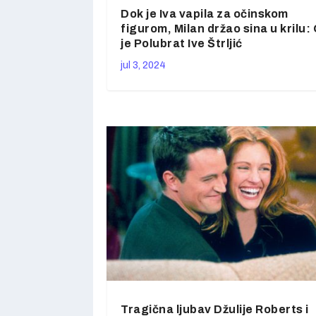
Dok je Iva vapila za očinskom
figurom, Milan držao sina u krilu:
je Polubrat Ive Štrljić
jul 3, 2024
Tragična ljubav Džulije Roberts i