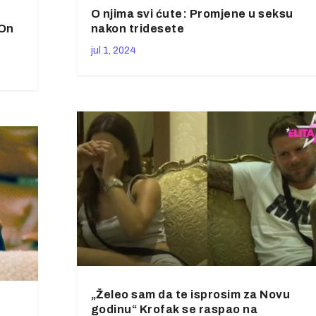
O njima svi ćute: Promjene u seksu
 On
nakon tridesete
jul 1, 2024
„Želeo sam da te isprosim za Novu
godinu“ Krofak se raspao na