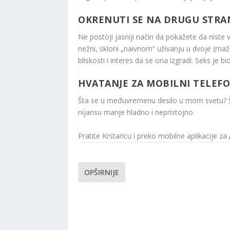
OKRENUTI SE NA DRUGU STRA
Ne postoji jasniji način da pokažete da niste vi
nežni, skloni „naivnom“ uživanju u dvoje (maž
bliskosti i interes da se ona izgradi. Seks je 
HVATANJE ZA MOBILNI TELEF
Šta se u međuvremenu desilo u mom svetu? Št
nijansu manje hladno i nepristojno.
Pratite Krstaricu i preko mobilne aplikacije za
OPŠIRNIJE