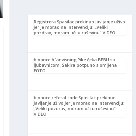
Registrera
Spasilac prekinuo javljanje uživo
jer je morao na intervenciju: „Veliki
pozdrav, moram ući u ruševinu“ VIDEO
binance h"anvisning
Pike čeka BEBU sa
ljubavnicom, Šakira potpuno slomljena
FOTO
binance referal code
Spasilac prekinuo
javljanje uživo jer je morao na intervenciju:
„Veliki pozdrav, moram ući u ruševinu“
VIDEO