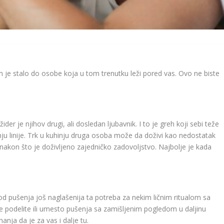
vam je stalo do osobe koja u tom trenutku leži pored vas. Ovo ne biste
der je njihov drugi, ali dosledan ljubavnik. I to je greh koji sebi teže
u linije. Trk u kuhinju druga osoba može da doživi kao nedostatak
 nakon što je doživljeno zajedničko zadovoljstvo. Najbolje je kada
kod pušenja još naglašenija ta potreba za nekim ličnim ritualom sa
 podelite ili umesto pušenja sa zamišljenim pogledom u daljinu
nanja da je za vas i dalje tu.