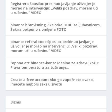
Registrera
Spasilac prekinuo javljanje uživo jer je
morao na intervenciju: „Veliki pozdrav, moram ući
u ruševinu“ VIDEO
binance h"anvisning
Pike čeka BEBU sa ljubavnicom,
Šakira potpuno slomljena FOTO
binance referal code
Spasilac prekinuo javljanje
uživo jer je morao na intervenciju: „Veliki pozdrav,
moram ući u ruševinu“ VIDEO
"oppna ett binance-konto
Idealno za zdravu kožu:
Prava temperatura za tuširanje…
Create a free account
Ako ga započnete ovako,
imaćete najbolji seks u životu
Biznis