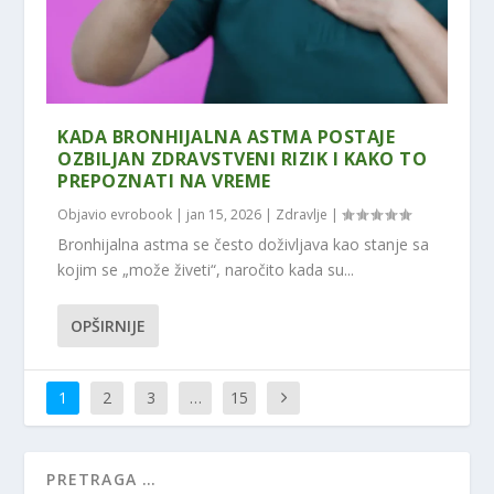
KADA BRONHIJALNA ASTMA POSTAJE
OZBILJAN ZDRAVSTVENI RIZIK I KAKO TO
PREPOZNATI NA VREME
Objavio
evrobook
|
jan 15, 2026
|
Zdravlje
|
Bronhijalna astma se često doživljava kao stanje sa
kojim se „može živeti“, naročito kada su...
OPŠIRNIJE
1
2
3
…
15