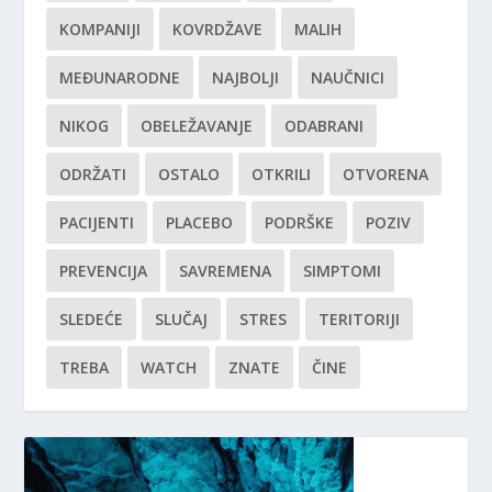
KOMPANIJI
KOVRDŽAVE
MALIH
MEĐUNARODNE
NAJBOLJI
NAUČNICI
NIKOG
OBELEŽAVANJE
ODABRANI
ODRŽATI
OSTALO
OTKRILI
OTVORENA
PACIJENTI
PLACEBO
PODRŠKE
POZIV
PREVENCIJA
SAVREMENA
SIMPTOMI
SLEDEĆE
SLUČAJ
STRES
TERITORIJI
TREBA
WATCH
ZNATE
ČINE