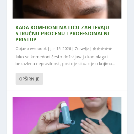
KADA KOMEDONI NA LICU ZAHTEVAJU
STRUČNU PROCENU I PROFESIONALNI
PRISTUP
Objavio
evrobook
|
jan 15, 2026
|
Zdravlje
|
Iako se komedoni često doživljavaju kao blaga i
bezazlena nepravilnost, postoje situacije u kojima...
OPŠIRNIJE