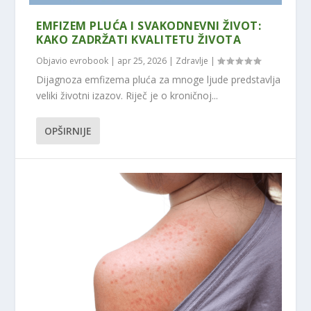
EMFIZEM PLUĆA I SVAKODNEVNI ŽIVOT:
KAKO ZADRŽATI KVALITETU ŽIVOTA
Objavio
evrobook
|
apr 25, 2026
|
Zdravlje
|
Dijagnoza emfizema pluća za mnoge ljude predstavlja
veliki životni izazov. Riječ je o kroničnoj...
OPŠIRNIJE