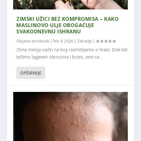
ZIMSKI UŽICI BEZ KOMPROMISA – KAKO
MASLINOVO ULJE OBOGAĆUJE
SVAKODNEVNU ISHRANU
Objavio
evrobook
|
feb 4, 2026
|
Zdravlje
|
Zima menja način na koji razmišljamo o hrani. Dok leti
težimo laganim obrocima i brzini, zimi se...
OPŠIRNIJE