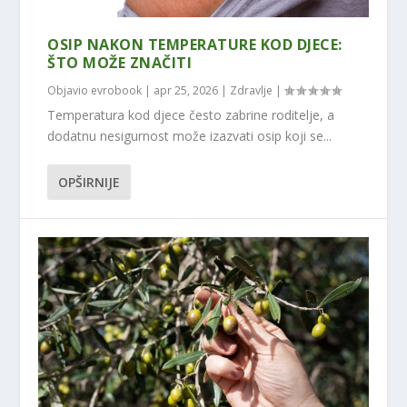
OSIP NAKON TEMPERATURE KOD DJECE:
ŠTO MOŽE ZNAČITI
Objavio
evrobook
|
apr 25, 2026
|
Zdravlje
|
Temperatura kod djece često zabrine roditelje, a
dodatnu nesigurnost može izazvati osip koji se...
OPŠIRNIJE