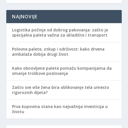
NAJNOVIJE
Logistika počinje od dobrog pakovanja: zašto je
specijalna paleta važna za skladište i transport
Polovne palete, otkup i održivost: kako drvena
ambalaža dobija drugi život
Kako obnovljene palete pomažu kompanijama da
smanje troškove poslovanja
Zašto sve više žena bira oblikovanje tela umesto
rigoroznih dijeta?
Prva kupovina stana kao najvažnija investicija u
životu