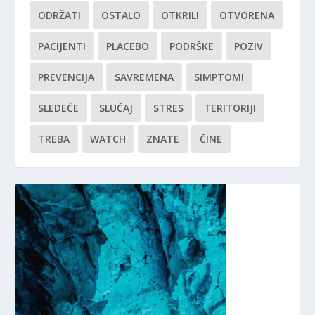
ODRŽATI
OSTALO
OTKRILI
OTVORENA
PACIJENTI
PLACEBO
PODRŠKE
POZIV
PREVENCIJA
SAVREMENA
SIMPTOMI
SLEDEĆE
SLUČAJ
STRES
TERITORIJI
TREBA
WATCH
ZNATE
ČINE