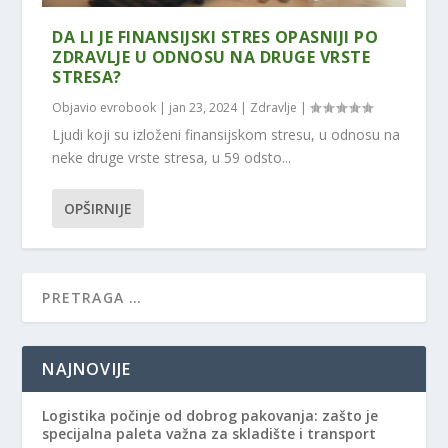
DA LI JE FINANSIJSKI STRES OPASNIJI PO
ZDRAVLJE U ODNOSU NA DRUGE VRSTE
STRESA?
Objavio
evrobook
|
jan 23, 2024
|
Zdravlje
|
Ljudi koji su izloženi finansijskom stresu, u odnosu na
neke druge vrste stresa, u 59 odsto...
OPŠIRNIJE
NAJNOVIJE
Logistika počinje od dobrog pakovanja: zašto je
specijalna paleta važna za skladište i transport