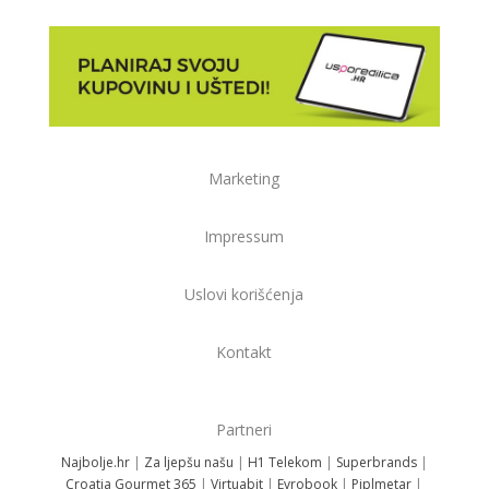
Marketing
Impressum
Uslovi korišćenja
Kontakt
Partneri
Najbolje.hr
|
Za ljepšu našu
|
H1 Telekom
|
Superbrands
|
Croatia Gourmet 365
|
Virtuabit
|
Evrobook
|
Piplmetar
|