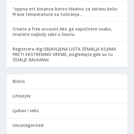
"oppna ett binance-konto
Idealno za zdravu kožu:
Prava temperatura za tuširanje…
Create a free account
Ako ga započnete ovako,
imaćete najbolji seks u životu
Registrera dig
OBJAVLJENA LISTA ZEMALJA KOJIMA
PRETI EKSTREMNO VREME, pogledajte gde su tu
ZEMLJE BALKANA!
Biznis
Lifestyle
Ljubav i seks
Uncategorized