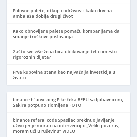
Polovne palete, otkup i održivost: kako drvena
ambalaža dobija drugi život
Kako obnovljene palete pomažu kompanijama da
smanje troškove poslovanja
Zašto sve više žena bira oblikovanje tela umesto
rigoroznih dijeta?
Prva kupovina stana kao najvažnija investicija u
životu
binance h"anvisning
Pike čeka BEBU sa ljubavnicom,
Šakira potpuno slomljena FOTO
binance referal code
Spasilac prekinuo javljanje
uživo jer je morao na intervenciju: „Veliki pozdrav,
moram ući u ruševinu“ VIDEO