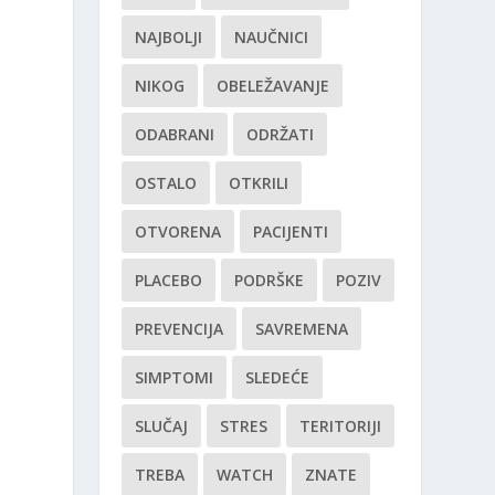
NAJBOLJI
NAUČNICI
NIKOG
OBELEŽAVANJE
ODABRANI
ODRŽATI
OSTALO
OTKRILI
OTVORENA
PACIJENTI
PLACEBO
PODRŠKE
POZIV
PREVENCIJA
SAVREMENA
SIMPTOMI
SLEDEĆE
SLUČAJ
STRES
TERITORIJI
TREBA
WATCH
ZNATE