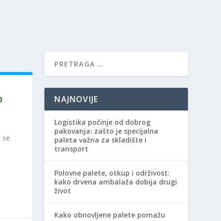
NAJNOVIJE
O
Logistika počinje od dobrog
pakovanja: zašto je specijalna
 se
paleta važna za skladište i
transport
Polovne palete, otkup i održivost:
kako drvena ambalaža dobija drugi
život
Kako obnovljene palete pomažu