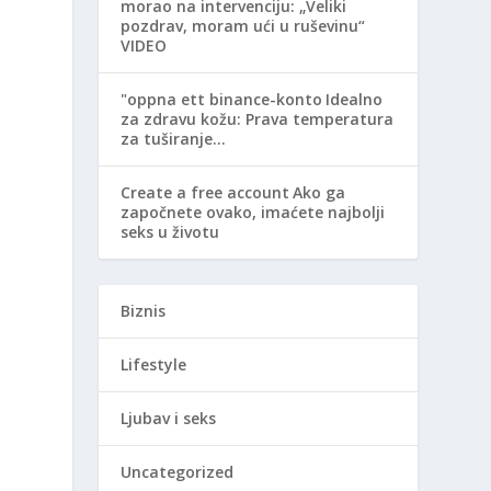
morao na intervenciju: „Veliki
pozdrav, moram ući u ruševinu“
VIDEO
"oppna ett binance-konto
Idealno
za zdravu kožu: Prava temperatura
za tuširanje…
Create a free account
Ako ga
započnete ovako, imaćete najbolji
seks u životu
Biznis
Lifestyle
Ljubav i seks
Uncategorized