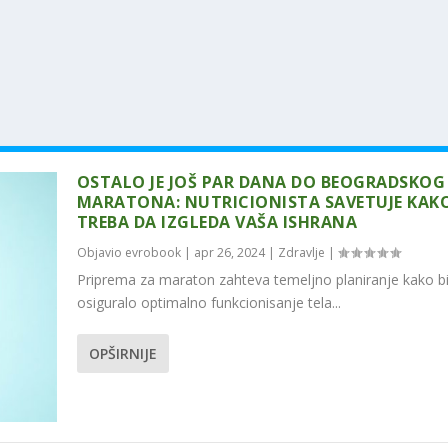
OSTALO JE JOŠ PAR DANA DO BEOGRADSKOG
MARATONA: NUTRICIONISTA SAVETUJE KAK
TREBA DA IZGLEDA VAŠA ISHRANA
Objavio
evrobook
|
apr 26, 2024
|
Zdravlje
|
Priprema za maraton zahteva temeljno planiranje kako bi
osiguralo optimalno funkcionisanje tela...
OPŠIRNIJE