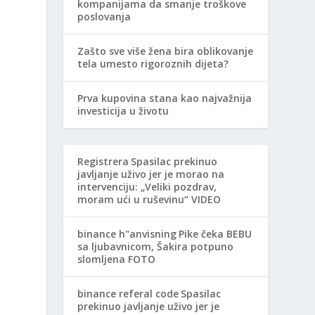
kompanijama da smanje troškove
poslovanja
Zašto sve više žena bira oblikovanje
tela umesto rigoroznih dijeta?
Prva kupovina stana kao najvažnija
investicija u životu
Registrera
Spasilac prekinuo
javljanje uživo jer je morao na
intervenciju: „Veliki pozdrav,
moram ući u ruševinu“ VIDEO
binance h"anvisning
Pike čeka BEBU
sa ljubavnicom, Šakira potpuno
slomljena FOTO
binance referal code
Spasilac
prekinuo javljanje uživo jer je