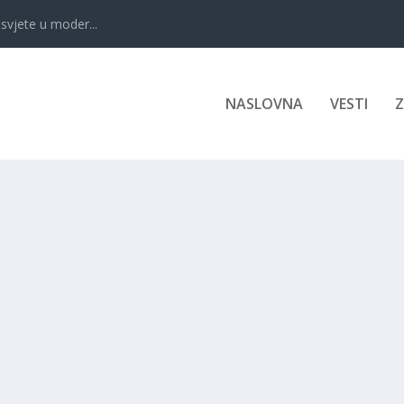
svjete u moder...
NASLOVNA
VESTI