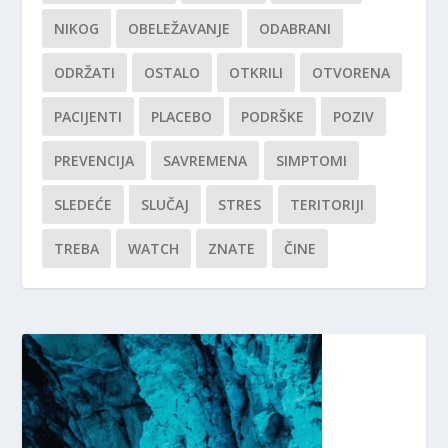
NIKOG
OBELEŽAVANJE
ODABRANI
ODRŽATI
OSTALO
OTKRILI
OTVORENA
PACIJENTI
PLACEBO
PODRŠKE
POZIV
PREVENCIJA
SAVREMENA
SIMPTOMI
SLEDEĆE
SLUČAJ
STRES
TERITORIJI
TREBA
WATCH
ZNATE
ČINE