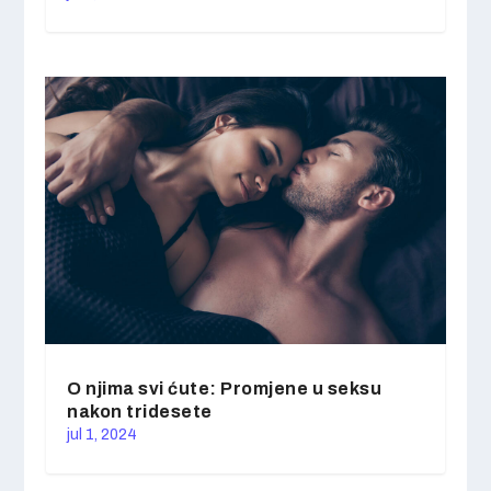
O njima svi ćute: Promjene u seksu
nakon tridesete
jul 1, 2024