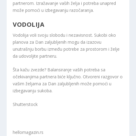
partnerom. Izražavanje vaših želja i potreba unapred
može pomoći u izbegavanju razočaranja.
VODOLIJA
Vodolija voli svoju slobodu i nezavisnost. Sukobi oko
planova za Dan zaljubljenih mogu da izazovu
unutrašnju borbu između potrebe za prostorom i želje
da udovoljite partneru.
Šta kažu zvezde? Balansiranje vaših potreba sa
očekivanjima partnera biće ključno. Otvoreni razgovor o
vašim željama za Dan zaljubljenih može pomoći u
izbegavanju sukoba.
Shutterstock
hellomagazin.rs