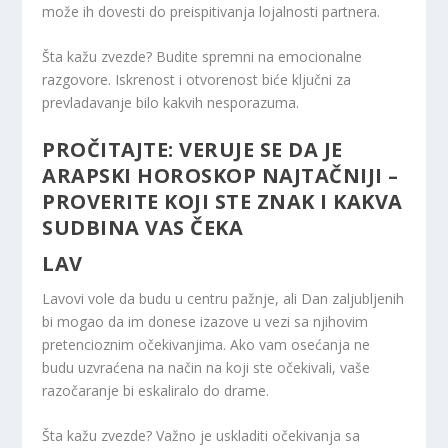
može ih dovesti do preispitivanja lojalnosti partnera.
Šta kažu zvezde? Budite spremni na emocionalne
razgovore. Iskrenost i otvorenost biće ključni za
prevladavanje bilo kakvih nesporazuma.
PROČITAJTE:
VERUJE SE DA JE
ARAPSKI HOROSKOP NAJTAČNIJI –
PROVERITE KOJI STE ZNAK I KAKVA
SUDBINA VAS ČEKA
LAV
Lavovi vole da budu u centru pažnje, ali Dan zaljubljenih
bi mogao da im donese izazove u vezi sa njihovim
pretencioznim očekivanjima. Ako vam osećanja ne
budu uzvraćena na način na koji ste očekivali, vaše
razočaranje bi eskaliralo do drame.
Šta kažu zvezde? Važno je uskladiti očekivanja sa