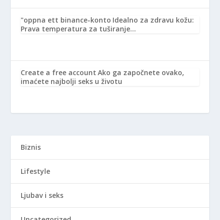
"oppna ett binance-konto
Idealno za zdravu kožu:
Prava temperatura za tuširanje…
Create a free account
Ako ga započnete ovako,
imaćete najbolji seks u životu
Biznis
Lifestyle
Ljubav i seks
Uncategorized