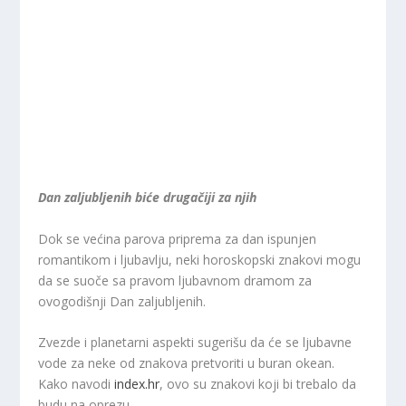
Dan zaljubljenih biće drugačiji za njih
Dok se većina parova priprema za dan ispunjen
romantikom i ljubavlju, neki horoskopski znakovi mogu
da se suoče sa pravom ljubavnom dramom za
ovogodišnji Dan zaljubljenih.
Zvezde i planetarni aspekti sugerišu da će se ljubavne
vode za neke od znakova pretvoriti u buran okean.
Kako navodi
index.hr
, ovo su znakovi koji bi trebalo da
budu na oprezu.