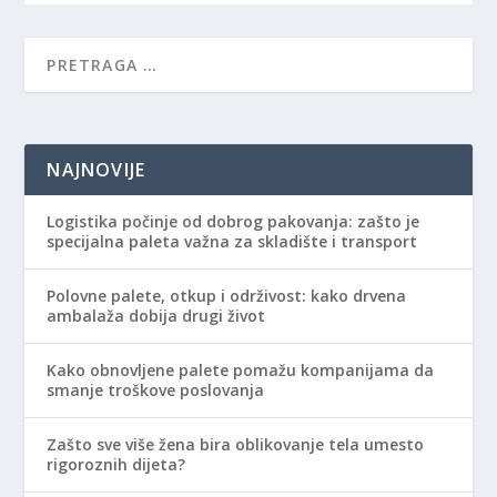
NAJNOVIJE
Logistika počinje od dobrog pakovanja: zašto je
specijalna paleta važna za skladište i transport
Polovne palete, otkup i održivost: kako drvena
ambalaža dobija drugi život
Kako obnovljene palete pomažu kompanijama da
smanje troškove poslovanja
Zašto sve više žena bira oblikovanje tela umesto
rigoroznih dijeta?