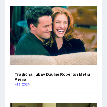
Tragična ljubav Džulije Roberts i Metju
Perija
jul 1, 2024