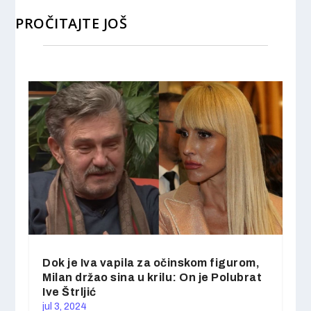
PROČITAJTE JOŠ
Dok je Iva vapila za očinskom figurom,
Milan držao sina u krilu: On je Polubrat
Ive Štrljić
jul 3, 2024