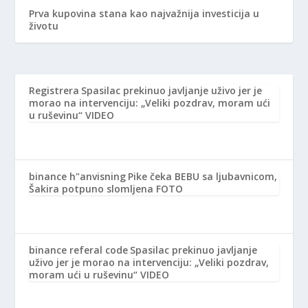
Prva kupovina stana kao najvažnija investicija u
životu
Registrera
Spasilac prekinuo javljanje uživo jer je
morao na intervenciju: „Veliki pozdrav, moram ući
u ruševinu“ VIDEO
binance h"anvisning
Pike čeka BEBU sa ljubavnicom,
Šakira potpuno slomljena FOTO
binance referal code
Spasilac prekinuo javljanje
uživo jer je morao na intervenciju: „Veliki pozdrav,
moram ući u ruševinu“ VIDEO