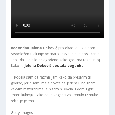
Rođendan Jelene Đoković
protekao je u sjajnom
raspoloženju ali nije poznato kakvo je bilo posluženje
kao i da li je bilo prilagođeno kako gostima tako i njoj.
Kako je
Jelena Đoković postala veganka
…
– Počela sam da razmišljam kako da preživim tri
godine, jer nisam imala novca da jedem u ne znam
kakvim restoranima, a nisam ni živela u domu gde
imam kuhinju. Tako da je veganstvo krenulo iz muke –
rekla je Jelena.
Getty images