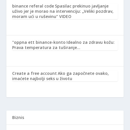
binance referal code
Spasilac prekinuo javljanje
uživo jer je morao na intervenciju: „Veliki pozdrav,
moram ući u ruševinu“ VIDEO
"oppna ett binance-konto
Idealno za zdravu kožu:
Prava temperatura za tuširanje…
Create a free account
Ako ga započnete ovako,
imaćete najbolji seks u životu
Biznis