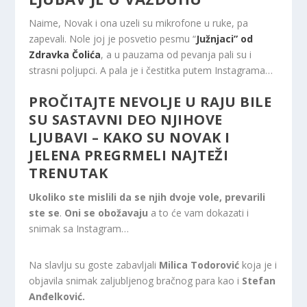
Naime, Novak i ona uzeli su mikrofone u ruke, pa
zapevali. Nole joj je posvetio pesmu “
Južnjaci” od
Zdravka Čolića
, a u pauzama od pevanja pali su i
strasni poljupci. A pala je i čestitka putem Instagrama…
PROČITAJTE
NEVOLJE U RAJU BILE
SU SASTAVNI DEO NJIHOVE
LJUBAVI – KAKO SU NOVAK I
JELENA PREGRMELI NAJTEŽI
TRENUTAK
Ukoliko ste mislili da se njih dvoje vole, prevarili
ste se
.
Oni se obožavaju
a to će vam dokazati i
snimak sa Instagram…
Na slavlju su goste zabavljali
Milica Todorović
koja je i
objavila snimak zaljubljenog bračnog para kao i
Stefan
Anđelković.