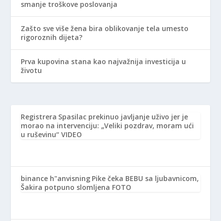
smanje troškove poslovanja
Zašto sve više žena bira oblikovanje tela umesto
rigoroznih dijeta?
Prva kupovina stana kao najvažnija investicija u
životu
Registrera
Spasilac prekinuo javljanje uživo jer je
morao na intervenciju: „Veliki pozdrav, moram ući
u ruševinu“ VIDEO
binance h"anvisning
Pike čeka BEBU sa ljubavnicom,
Šakira potpuno slomljena FOTO