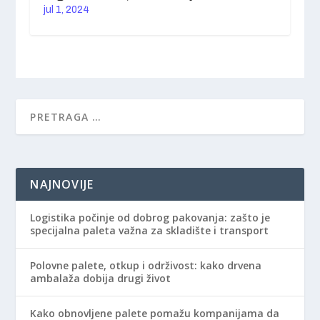
jul 1, 2024
NAJNOVIJE
Logistika počinje od dobrog pakovanja: zašto je
specijalna paleta važna za skladište i transport
Polovne palete, otkup i održivost: kako drvena
ambalaža dobija drugi život
Kako obnovljene palete pomažu kompanijama da