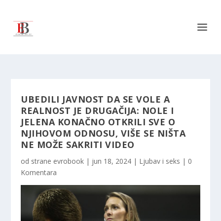
UBEDILI JAVNOST DA SE VOLE A
REALNOST JE DRUGAČIJA: NOLE I
JELENA KONAČNO OTKRILI SVE O
NJIHOVOM ODNOSU, VIŠE SE NIŠTA
NE MOŽE SAKRITI VIDEO
od strane
evrobook
|
jun 18, 2024
|
Ljubav i seks
|
0
Komentara