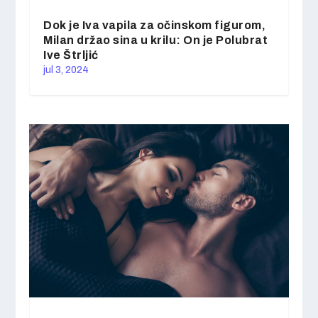
Dok je Iva vapila za očinskom figurom,
Milan držao sina u krilu: On je Polubrat
Ive Štrljić
jul 3, 2024