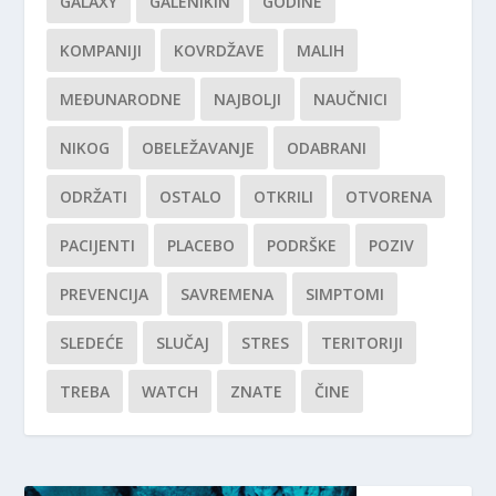
GALAXY
GALENIKIN
GODINE
KOMPANIJI
KOVRDŽAVE
MALIH
MEĐUNARODNE
NAJBOLJI
NAUČNICI
NIKOG
OBELEŽAVANJE
ODABRANI
ODRŽATI
OSTALO
OTKRILI
OTVORENA
PACIJENTI
PLACEBO
PODRŠKE
POZIV
PREVENCIJA
SAVREMENA
SIMPTOMI
SLEDEĆE
SLUČAJ
STRES
TERITORIJI
TREBA
WATCH
ZNATE
ČINE