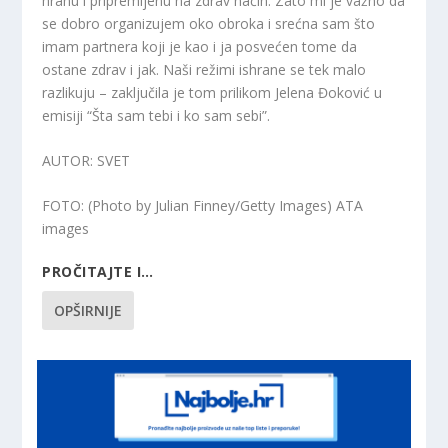
hranu i pripremljenu na zdrav način. Zato mi je važno da
se dobro organizujem oko obroka i srećna sam što
imam partnera koji je kao i ja posvećen tome da
ostane zdrav i jak. Naši režimi ishrane se tek malo
razlikuju – zaključila je tom prilikom Jelena Đoković u
emisiji “Šta sam tebi i ko sam sebi”.
AUTOR
: SVET
FOTO
: (Photo by Julian Finney/Getty Images) ATA
images
PROČITAJTE I…
OPŠIRNIJE