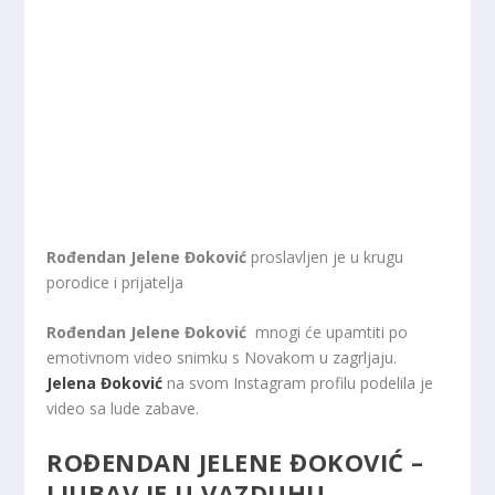
Rođendan Jelene Đoković
proslavljen je u krugu
porodice i prijatelja
Rođendan Jelene Đoković
mnogi će upamtiti po
emotivnom video snimku s Novakom u zagrljaju.
Jelena Đoković
na svom Instagram profilu podelila je
video sa lude zabave.
ROĐENDAN JELENE ĐOKOVIĆ –
LJUBAV JE U VAZDUHU