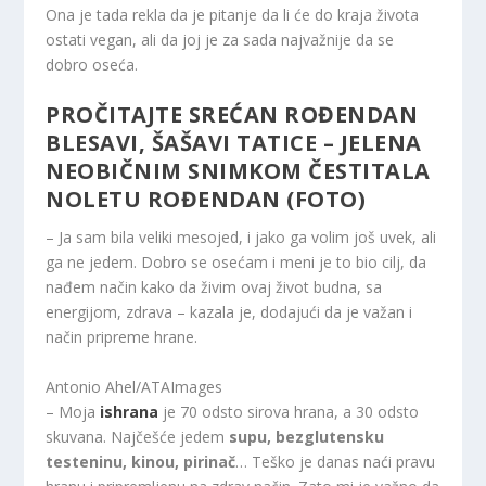
Ona je tada rekla da je pitanje da li će do kraja života
ostati vegan, ali da joj je za sada najvažnije da se
dobro oseća.
PROČITAJTE
SREĆAN ROĐENDAN
BLESAVI, ŠAŠAVI TATICE – JELENA
NEOBIČNIM SNIMKOM ČESTITALA
NOLETU ROĐENDAN (FOTO)
– Ja sam bila veliki mesojed, i jako ga volim još uvek, ali
ga ne jedem. Dobro se osećam i meni je to bio cilj, da
nađem način kako da živim ovaj život budna, sa
energijom, zdrava – kazala je, dodajući da je važan i
način pripreme hrane.
Antonio Ahel/ATAImages
– Moja
ishrana
je 70 odsto sirova hrana, a 30 odsto
skuvana. Najčešće jedem
supu, bezglutensku
testeninu, kinou, pirinač
… Teško je danas naći pravu