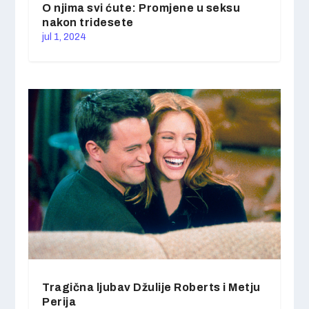
O njima svi ćute: Promjene u seksu
nakon tridesete
jul 1, 2024
Tragična ljubav Džulije Roberts i Metju
Perija