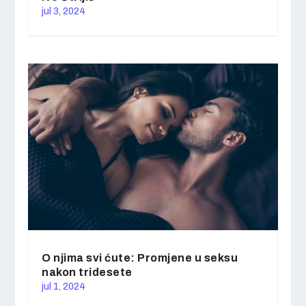
jul 3, 2024
O njima svi ćute: Promjene u seksu
nakon tridesete
jul 1, 2024