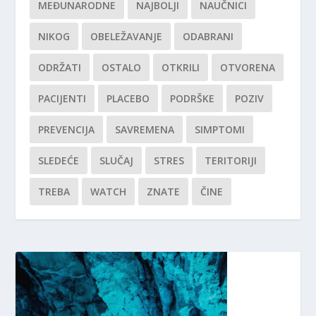
MEĐUNARODNE
NAJBOLJI
NAUČNICI
NIKOG
OBELEŽAVANJE
ODABRANI
ODRŽATI
OSTALO
OTKRILI
OTVORENA
PACIJENTI
PLACEBO
PODRŠKE
POZIV
PREVENCIJA
SAVREMENA
SIMPTOMI
SLEDEĆE
SLUČAJ
STRES
TERITORIJI
TREBA
WATCH
ZNATE
ČINE