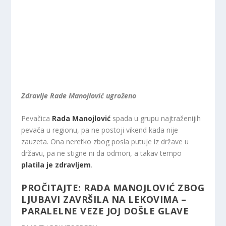
Zdravlje Rade Manojlović ugroženo
Pevačica
Rada Manojlović
spada u grupu najtraženijih
pevača u regionu, pa ne postoji vikend kada nije
zauzeta. Ona neretko zbog posla putuje iz države u
državu, pa ne stigne ni da odmori, a takav tempo
platila je zdravljem
.
PROČITAJTE:
RADA MANOJLOVIĆ ZBOG
LJUBAVI ZAVRŠILA NA LEKOVIMA –
PARALELNE VEZE JOJ DOŠLE GLAVE