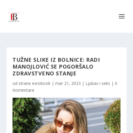
TUŽNE SLIKE IZ BOLNICE: RADI
MANOJLOVIĆ SE POGORŠALO
ZDRAVSTVENO STANJE
od strane
evrobook
|
mar 21, 2023
|
Ljubav i seks
|
0
Komentara