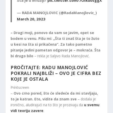
Sta je u infuziji?
pic.twitter.com/7OIku0sggX
— RADA MANOJLOVIC (@RadaManojlovic_)
March 20, 2023
– Dragi moji, ponovo da vam se javim, opet se
bodem u venu. Pišu mi: „Šta ti znaš šta je to žuto
u kesi na šta si prikačena“. Za tako pametno
pitanje jedini pametan odgovor je – mokraća. Šta
bi drugo bilo
– rekla je šaljivo Rada Manojlović.
PROČITAJTE:
RADU MANOJLOVIĆ
POKRALI NAJBLIŽI – OVO JE CIFRA BEZ
KOJE JE OSTALA
Printscreen
–
Ovo crno pored, što će sledeće da mi stavljaju,
to je katran. Eto, vidite da znam sve
– dodala je
ironično, aludirajući na to što je prozivaju da
u svemu
vidi teoriju zavere
.