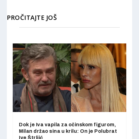
PROČITAJTE JOŠ
Dok je Iva vapila za očinskom figurom,
Milan držao sina u krilu: On je Polubrat
Ive Štrljić