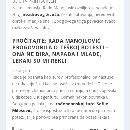
BLIC TV PRINTSCREEN
Naime, zdravlje Rade Manojlović ozbiljno je narušeno
zbog
nezdravog života
, čestih putovanja, neredovnih
obroka, manjka sna… Zbog svega toga pevačica svako
malo završi na infuziji.
PROČITAJTE:
RADA MANOJLOVIĆ
PROGOVORILA O TEŠKOJ BOLESTI –
ONA NE BIRA, NAPADA I MLADE,
LEKARI SU MI REKLI
Instagram
Rada je poznata kao surovi profesionalac, pa nastupe
ne otkazuje čak i kad se oseća izuzetno loše. Tako je
proteklog vikenda prvo primila infuziju, a onda zapevala
u diskoteci u Klagenfurtu. Odmah nakon povratka u
Beogradu pevala je na
rođendanskoj žurci Sofije
Milošević
, što se ispostavilo kao ne naročito pametan
potez, jer je ponovo bila primorana da poseti lekara.