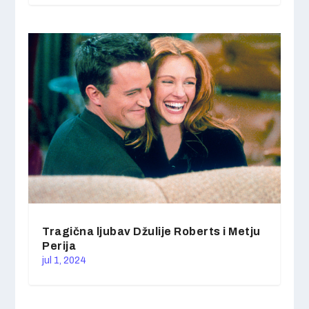
Tragična ljubav Džulije Roberts i Metju
Perija
jul 1, 2024