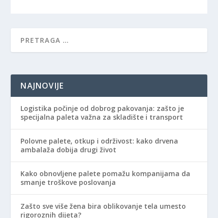
NAJNOVIJE
Logistika počinje od dobrog pakovanja: zašto je
specijalna paleta važna za skladište i transport
Polovne palete, otkup i održivost: kako drvena
ambalaža dobija drugi život
Kako obnovljene palete pomažu kompanijama da
smanje troškove poslovanja
Zašto sve više žena bira oblikovanje tela umesto
rigoroznih dijeta?