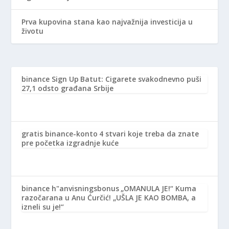
Prva kupovina stana kao najvažnija investicija u
životu
binance Sign Up
Batut: Cigarete svakodnevno puši
27,1 odsto građana Srbije
gratis binance-konto
4 stvari koje treba da znate
pre početka izgradnje kuće
binance h"anvisningsbonus
„OMANULA JE!“ Kuma
razočarana u Anu Ćurčić! „UŠLA JE KAO BOMBA, a
izneli su je!“