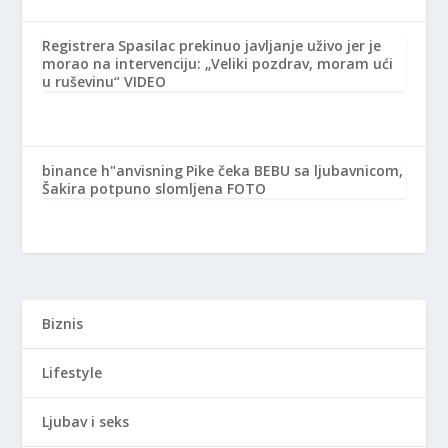
Registrera
Spasilac prekinuo javljanje uživo jer je
morao na intervenciju: „Veliki pozdrav, moram ući
u ruševinu“ VIDEO
binance h"anvisning
Pike čeka BEBU sa ljubavnicom,
Šakira potpuno slomljena FOTO
Biznis
Lifestyle
Ljubav i seks