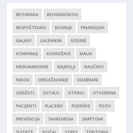
BEOGRADA
BEOGRADSKOG
BESPOŠTEDNO
BOGINJE
FINANSIJSKI
GALAXY
GALENIKIN
GODINE
KOMPANIJI
KOVRDŽAVE
MALIH
MEĐUNARODNE
NAJBOLJI
NAUČNICI
NIKOG
OBELEŽAVANJE
ODABRANI
ODRŽATI
OSTALO
OTKRILI
OTVORENA
PACIJENTI
PLACEBO
PODRŠKE
POZIV
PREVENCIJA
SAVREMENA
SIMPTOMI
SLEDEĆE
SLUČAJ
STRES
TERITORIJI