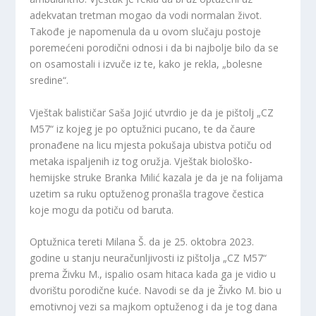
adekvatan tretman mogao da vodi normalan život.
Takođe je napomenula da u ovom slučaju postoje
poremećeni porodični odnosi i da bi najbolje bilo da se
on osamostali i izvuče iz te, kako je rekla, „bolesne
sredine“.
Vještak balističar Saša Jojić utvrdio je da je pištolj „CZ
M57“ iz kojeg je po optužnici pucano, te da čaure
pronađene na licu mjesta pokušaja ubistva potiču od
metaka ispaljenih iz tog oružja. Vještak biološko-
hemijske struke Branka Milić kazala je da je na folijama
uzetim sa ruku optuženog pronašla tragove čestica
koje mogu da potiču od baruta.
Optužnica tereti Milana Š. da je 25. oktobra 2023.
godine u stanju neuračunljivosti iz pištolja „CZ M57“
prema Živku M., ispalio osam hitaca kada ga je vidio u
dvorištu porodične kuće. Navodi se da je Živko M. bio u
emotivnoj vezi sa majkom optuženog i da je tog dana