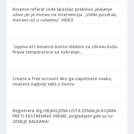
binance referal code
Spasilac prekinuo javljanje
uživo jer je morao na intervenciju: „Veliki pozdrav,
moram ući u ruševinu“ VIDEO
"oppna ett binance-konto
Idealno za zdravu kožu:
Prava temperatura za tuširanje…
Create a free account
Ako ga započnete ovako,
imaćete najbolji seks u životu
Registrera dig
OBJAVLJENA LISTA ZEMALJA KOJIMA
PRETI EKSTREMNO VREME, pogledajte gde su tu
ZEMLJE BALKANA!