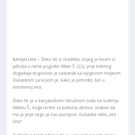
BANJALUKA – Živko M. iz Gradiške, kojeg je hicem iz
pištolja u rame pogodio Milan Š. (22), prije kobnog
događaja dogovorio je sastanak sa njegovom majkom
Dušankom sa kojom je, kako je potvrdio, bio u
emotivnoj vezi.
Živko M. je u banjalučkom Okružnom sudu na suđenju
Milanu Š., koga terete za pokušaj ubistva, istakao da
mu je prije nego je čuo pucnjeve, Dušanka rekla „eto
sina“.