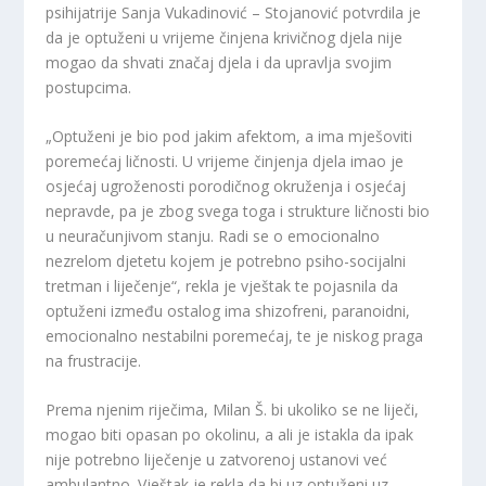
psihijatrije Sanja Vukadinović – Stojanović potvrdila je
da je optuženi u vrijeme činjena krivičnog djela nije
mogao da shvati značaj djela i da upravlja svojim
postupcima.
„Optuženi je bio pod jakim afektom, a ima mješoviti
poremećaj ličnosti. U vrijeme činjenja djela imao je
osjećaj ugroženosti porodičnog okruženja i osjećaj
nepravde, pa je zbog svega toga i strukture ličnosti bio
u neuračunjivom stanju. Radi se o emocionalno
nezrelom djetetu kojem je potrebno psiho-socijalni
tretman i liječenje“, rekla je vještak te pojasnila da
optuženi između ostalog ima shizofreni, paranoidni,
emocionalno nestabilni poremećaj, te je niskog praga
na frustracije.
Prema njenim riječima, Milan Š. bi ukoliko se ne liječi,
mogao biti opasan po okolinu, a ali je istakla da ipak
nije potrebno liječenje u zatvorenoj ustanovi već
ambulantno. Vještak je rekla da bi uz optuženi uz