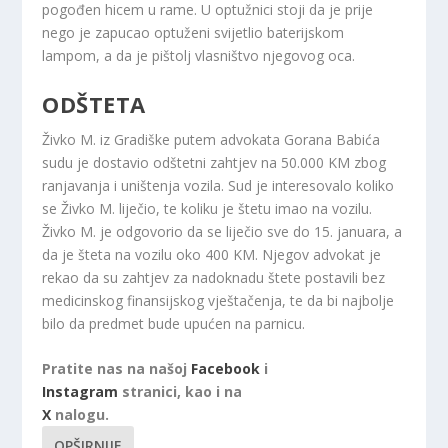
pogođen hicem u rame. U optužnici stoji da je prije
nego je zapucao optuženi svijetlio baterijskom
lampom, a da je pištolj vlasništvo njegovog oca.
ODŠTETA
Živko M. iz Gradiške putem advokata Gorana Babića
sudu je dostavio odštetni zahtjev na 50.000 KM zbog
ranjavanja i uništenja vozila. Sud je interesovalo koliko
se Živko M. liječio, te koliku je štetu imao na vozilu.
Živko M. je odgovorio da se liječio sve do 15. januara, a
da je šteta na vozilu oko 400 KM. Njegov advokat je
rekao da su zahtjev za nadoknadu štete postavili bez
medicinskog finansijskog vještačenja, te da bi najbolje
bilo da predmet bude upućen na parnicu.
Pratite nas na našoj
Facebook
i
Instagram
stranici, kao i na
X
nalogu.
OPŠIRNIJE