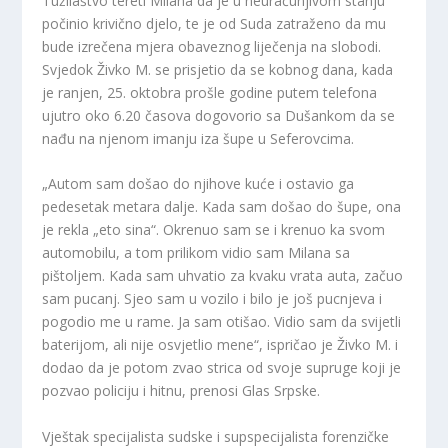
Tužilaštvo tereti Milana da je u neuračunjivom stanju
počinio krivično djelo, te je od Suda zatraženo da mu
bude izrečena mjera obaveznog liječenja na slobodi.
Svjedok Živko M. se prisjetio da se kobnog dana, kada
je ranjen, 25. oktobra prošle godine putem telefona
ujutro oko 6.20 časova dogovorio sa Dušankom da se
nađu na njenom imanju iza šupe u Seferovcima.
„Autom sam došao do njihove kuće i ostavio ga
pedesetak metara dalje. Kada sam došao do šupe, ona
je rekla „eto sina“. Okrenuo sam se i krenuo ka svom
automobilu, a tom prilikom vidio sam Milana sa
pištoljem. Kada sam uhvatio za kvaku vrata auta, začuo
sam pucanj. Sjeo sam u vozilo i bilo je još pucnjeva i
pogodio me u rame. Ja sam otišao. Vidio sam da svijetli
baterijom, ali nije osvjetlio mene“, ispričao je Živko M. i
dodao da je potom zvao strica od svoje supruge koji je
pozvao policiju i hitnu, prenosi Glas Srpske.
Vještak specijalista sudske i supspecijalista forenzičke