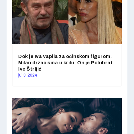
Dok je Iva vapila za očinskom figurom,
Milan držao sina u krilu: On je Polubrat
Ive Štrljić
jul 3, 2024