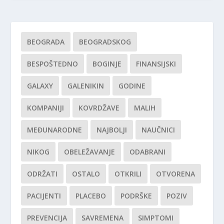
BEOGRADA
BEOGRADSKOG
BESPOŠTEDNO
BOGINJE
FINANSIJSKI
GALAXY
GALENIKIN
GODINE
KOMPANIJI
KOVRDŽAVE
MALIH
MEĐUNARODNE
NAJBOLJI
NAUČNICI
NIKOG
OBELEŽAVANJE
ODABRANI
ODRŽATI
OSTALO
OTKRILI
OTVORENA
PACIJENTI
PLACEBO
PODRŠKE
POZIV
PREVENCIJA
SAVREMENA
SIMPTOMI