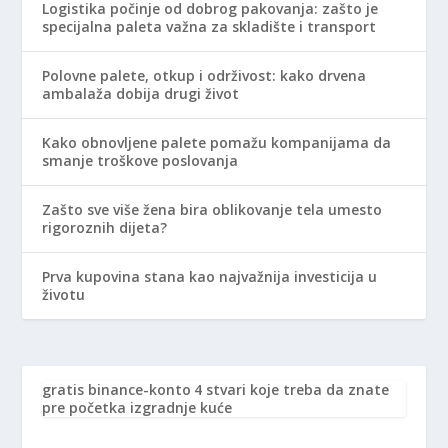
Logistika počinje od dobrog pakovanja: zašto je
specijalna paleta važna za skladište i transport
Polovne palete, otkup i održivost: kako drvena
ambalaža dobija drugi život
Kako obnovljene palete pomažu kompanijama da
smanje troškove poslovanja
Zašto sve više žena bira oblikovanje tela umesto
rigoroznih dijeta?
Prva kupovina stana kao najvažnija investicija u
životu
gratis binance-konto
4 stvari koje treba da znate
pre početka izgradnje kuće