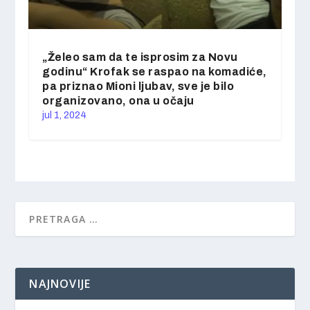
„Želeo sam da te isprosim za Novu
godinu“ Krofak se raspao na komadiće,
pa priznao Mioni ljubav, sve je bilo
organizovano, ona u očaju
jul 1, 2024
NAJNOVIJE