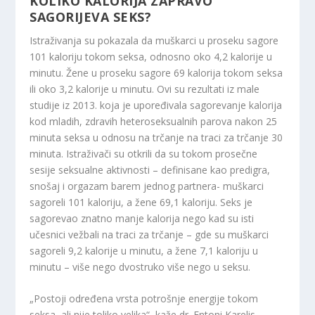
KOLIKO KALORIJA ZAPRAVO
SAGORIJEVA SEKS?
Istraživanja su pokazala da muškarci u proseku sagore
101 kaloriju tokom seksa, odnosno oko 4,2 kalorije u
minutu. Žene u proseku sagore 69 kalorija tokom seksa
ili oko 3,2 kalorije u minutu. Ovi su rezultati iz male
studije iz 2013. koja je upoređivala sagorevanje kalorija
kod mladih, zdravih heteroseksualnih parova nakon 25
minuta seksa u odnosu na trčanje na traci za trčanje 30
minuta. Istraživači su otkrili da su tokom prosečne
sesije seksualne aktivnosti – definisane kao predigra,
snošaj i orgazam barem jednog partnera- muškarci
sagoreli 101 kaloriju, a žene 69,1 kaloriju. Seks je
sagorevao znatno manje kalorija nego kad su isti
učesnici vežbali na traci za trčanje – gde su muškarci
sagoreli 9,2 kalorije u minutu, a žene 7,1 kaloriju u
minutu – više nego dvostruko više nego u seksu.
„Postoji određena vrsta potrošnje energije tokom
seksa, ali nije toliko velika“, kaže dr. Entoni Karelis,