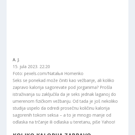
A. J.
15. jula 2023. 22:20
Foto: pexels.com/Natalья Homenko
Seks se ponekad može činiti kao vežbanje, ali koliko
zapravo kalorija sagorevate pod jorganima? Prošla
istraživanja su zaključila da je seks jednak laganoj do
umerenom fizičkom vežbanju. Od tada je još nekoliko
studija uspelo da odredi prosečnu količinu kalorija
sagorenih tokom seksa – a to je mnogo manje od
odlaska na trčanje ili odlaska u teretanu, piše Yahoo!