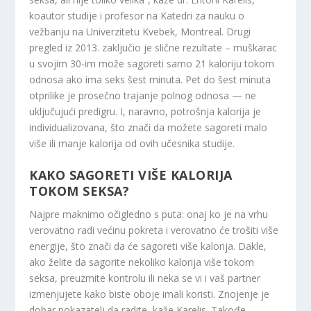
koautor studije i profesor na Katedri za nauku o
vežbanju na Univerzitetu Kvebek, Montreal. Drugi
pregled iz 2013. zaključio je slične rezultate – muškarac
u svojim 30-im može sagoreti samo 21 kaloriju tokom
odnosa ako ima seks šest minuta. Pet do šest minuta
otprilike je prosečno trajanje polnog odnosa — ne
uključujući predigru. I, naravno, potrošnja kalorija je
individualizovana, što znači da možete sagoreti malo
više ili manje kalorija od ovih učesnika studije.
KAKO SAGORETI VIŠE KALORIJA
TOKOM SEKSA?
Najpre maknimo očigledno s puta: onaj ko je na vrhu
verovatno radi većinu pokreta i verovatno će trošiti više
energije, što znači da će sagoreti više kalorija. Dakle,
ako želite da sagorite nekoliko kalorija više tokom
seksa, preuzmite kontrolu ili neka se vi i vaš partner
izmenjujete kako biste oboje imali koristi. Znojenje je
dobar pokazatelj da radite, kaže Karelis. Takođe