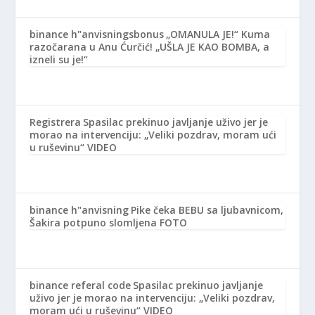
binance h"anvisningsbonus
„OMANULA JE!“ Kuma
razočarana u Anu Ćurčić! „UŠLA JE KAO BOMBA, a
izneli su je!“
Registrera
Spasilac prekinuo javljanje uživo jer je
morao na intervenciju: „Veliki pozdrav, moram ući
u ruševinu“ VIDEO
binance h"anvisning
Pike čeka BEBU sa ljubavnicom,
Šakira potpuno slomljena FOTO
binance referal code
Spasilac prekinuo javljanje
uživo jer je morao na intervenciju: „Veliki pozdrav,
moram ući u ruševinu“ VIDEO