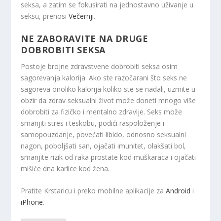
seksa, a zatim se fokusirati na jednostavno uživanje u
seksu, prenosi
Večernji
.
NE ZABORAVITE NA DRUGE
DOBROBITI SEKSA
Postoje brojne zdravstvene dobrobiti seksa osim
sagorevanja kalorija. Ako ste razočarani što seks ne
sagoreva onoliko kalorija koliko ste se nadali, uzmite u
obzir da zdrav seksualni život može doneti mnogo više
dobrobiti za fizičko i mentalno zdravlje. Seks može
smanjiti stres i teskobu, podići raspoloženje i
samopouzdanje, povećati libido, odnosno seksualni
nagon, poboljšati san, ojačati imunitet, olakšati bol,
smanjite rizik od raka prostate kod muškaraca i ojačati
mišiće dna karlice kod žena.
Pratite Krstaricu i preko mobilne aplikacije za
Android
i
iPhone
.