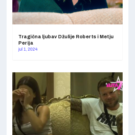
Tragična ljubav Džulije Roberts i Metju
Perija
jul 1, 2024