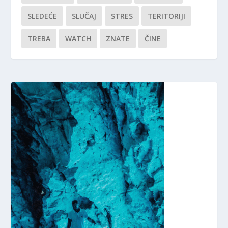
SLEDEĆE
SLUČAJ
STRES
TERITORIJI
TREBA
WATCH
ZNATE
ČINE