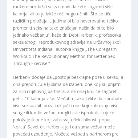
možete produžiti seks u nadi da ćete sagoreti više
kalorija, ali to je lakše reći nego učiniti. Što se tiče
različitih položaja, „ljudima bi bilo neverovatno teško
promeniti seks na tako značajan način da bi to bilo
jednako vežbanju“, kaže dr. Debi Herbenik, profesorka
seksualnog i reproduktivnog zdravlja na Državnoj školi
Univerziteta Indiana i autorka knjige „The Coregasm
Workout: The Revolutionary Method for Better Sex
Through Exercise.“
Herbenik dodaje da „postoje beskrajne poze u seksu, a
ona preporučuje ljudima da izaberu one koji su prijatni
za njih i njihovog partnera, a ne onaj koji će sagoreti
pet ili 10 kalorija više. Međutim, ako želite da isprobate
više seksualnih poza i uključiti one koji zahtevaju više
snage ili kardio vežbe, mogli biste isprobati stojeće
položaje ili one koji zahtevaju fleksibilnost, poput
‘kolica’. Savet dr. Herbenik je i da sama vežba može
povećati uzbuđenje. Možete vežbati s partnerom pre