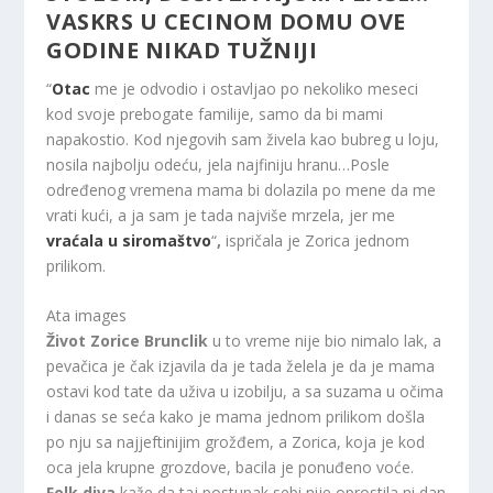
VASKRS U CECINOM DOMU OVE
GODINE NIKAD TUŽNIJI
“
Otac
me je odvodio i ostavljao po nekoliko meseci
kod svoje prebogate familije, samo da bi mami
napakostio. Kod njegovih sam živela kao bubreg u loju,
nosila najbolju odeću, jela najfiniju hranu…Posle
određenog vremena mama bi dolazila po mene da me
vrati kući, a ja sam je tada najviše mrzela, jer me
vraćala u siromaštvo
“
,
ispričala je Zorica jednom
prilikom.
Ata images
Život Zorice Brunclik
u to vreme nije bio nimalo lak, a
pevačica je čak izjavila da je tada želela je da je mama
ostavi kod tate da uživa u izobilju, a sa suzama u očima
i danas se seća kako je mama jednom prilikom došla
po nju sa najjeftinijim grožđem, a Zorica, koja je kod
oca jela krupne grozdove, bacila je ponuđeno voće.
Folk diva
kaže da taj postupak sebi nije oprostila ni dan