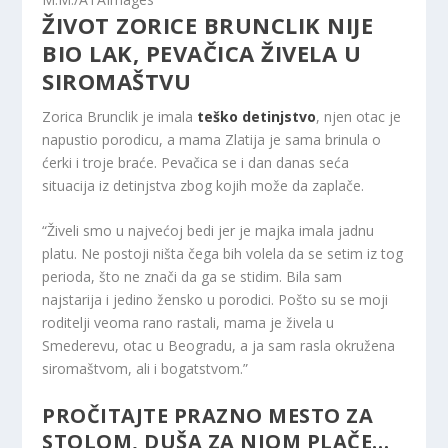
ŽIVOT ZORICE BRUNCLIK NIJE
BIO LAK, PEVAČICA ŽIVELA U
SIROMAŠTVU
Zorica Brunclik je imala
teško detinjstvo
, njen otac je
napustio porodicu, a mama Zlatija je sama brinula o
ćerki i troje braće. Pevačica se i dan danas seća
situacija iz detinjstva zbog kojih može da zaplače.
“Živeli smo u najvećoj bedi jer je majka imala jadnu
platu. Ne postoji ništa čega bih volela da se setim iz tog
perioda, što ne znači da ga se stidim. Bila sam
najstarija i jedino žensko u porodici. Pošto su se moji
roditelji veoma rano rastali, mama je živela u
Smederevu, otac u Beogradu, a ja sam rasla okružena
siromaštvom, ali i bogatstvom.”
PROČITAJTE
PRAZNO MESTO ZA
STOLOM, DUŠA ZA NJOM PLAČE…