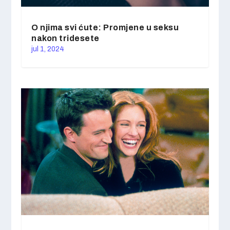
O njima svi ćute: Promjene u seksu
nakon tridesete
jul 1, 2024