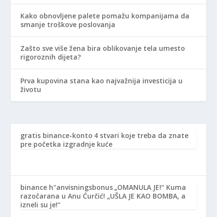
Kako obnovljene palete pomažu kompanijama da
smanje troškove poslovanja
Zašto sve više žena bira oblikovanje tela umesto
rigoroznih dijeta?
Prva kupovina stana kao najvažnija investicija u
životu
gratis binance-konto
4 stvari koje treba da znate
pre početka izgradnje kuće
binance h"anvisningsbonus
„OMANULA JE!“ Kuma
razočarana u Anu Ćurčić! „UŠLA JE KAO BOMBA, a
izneli su je!“