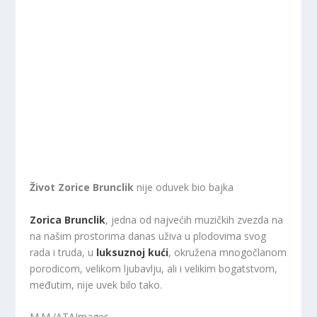
Život Zorice Brunclik
nije oduvek bio bajka
Zorica Brunclik
, jedna od najvećih muzičkih zvezda na
na našim prostorima danas uživa u plodovima svog
rada i truda, u
luksuznoj kući
, okružena mnogočlanom
porodicom, velikom ljubavlju, ali i velikim bogatstvom,
međutim, nije uvek bilo tako.
M.M./ATAImages