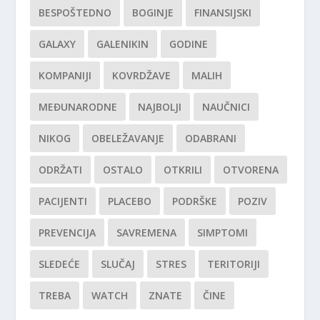
BESPOŠTEDNO
BOGINJE
FINANSIJSKI
GALAXY
GALENIKIN
GODINE
KOMPANIJI
KOVRDŽAVE
MALIH
MEĐUNARODNE
NAJBOLJI
NAUČNICI
NIKOG
OBELEŽAVANJE
ODABRANI
ODRŽATI
OSTALO
OTKRILI
OTVORENA
PACIJENTI
PLACEBO
PODRŠKE
POZIV
PREVENCIJA
SAVREMENA
SIMPTOMI
SLEDEĆE
SLUČAJ
STRES
TERITORIJI
TREBA
WATCH
ZNATE
ČINE