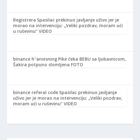
Registrera
Spasilac prekinuo javljanje uživo jer je
morao na intervenciju: „Veliki pozdrav, moram ući
u ruševinu“ VIDEO
binance h"anvisning
Pike čeka BEBU sa ljubavnicom,
Šakira potpuno slomljena FOTO
binance referal code
Spasilac prekinuo javljanje
uživo jer je morao na intervenciju: „Veliki pozdrav,
moram ući u ruševinu“ VIDEO