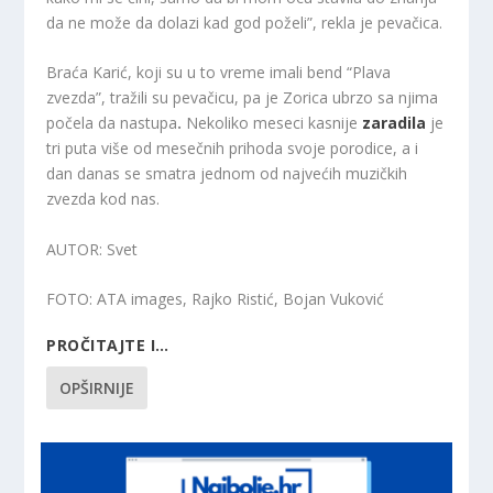
da ne može da dolazi kad god poželi”, rekla je pevačica.
Braća Karić, koji su u to vreme imali bend “Plava
zvezda”, tražili su pevačicu, pa je Zorica ubrzo sa njima
počela da nastupa
.
Nekoliko meseci kasnije
zaradila
je
tri puta više od mesečnih prihoda svoje porodice, a i
dan danas se smatra jednom od najvećih muzičkih
zvezda kod nas.
AUTOR
: Svet
FOTO
: ATA images, Rajko Ristić, Bojan Vuković
PROČITAJTE I…
OPŠIRNIJE