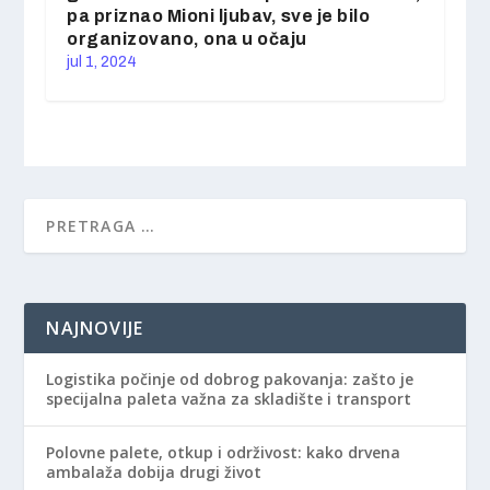
pa priznao Mioni ljubav, sve je bilo
organizovano, ona u očaju
jul 1, 2024
NAJNOVIJE
Logistika počinje od dobrog pakovanja: zašto je
specijalna paleta važna za skladište i transport
Polovne palete, otkup i održivost: kako drvena
ambalaža dobija drugi život