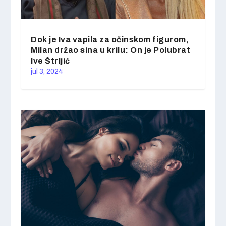
Dok je Iva vapila za očinskom figurom,
Milan držao sina u krilu: On je Polubrat
Ive Štrljić
jul 3, 2024