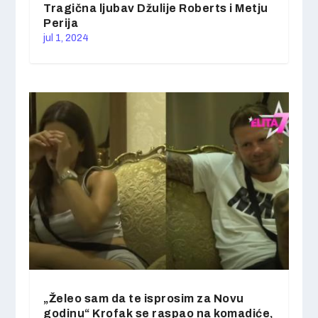
Tragična ljubav Džulije Roberts i Metju
Perija
jul 1, 2024
„Želeo sam da te isprosim za Novu
godinu“ Krofak se raspao na komadiće,