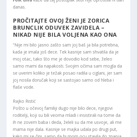
danas.
PROČITAJTE
OVOJ ŽENI JE ZORICA
BRUNCLIK ODUVEK ZAVIDELA –
NIKAD NIJE BILA VOLJENA KAO ONA
“Nije mi bilo jasno zašto sam joj baš ja bila potrebna,
kada je imala još dece. Tek kasnije sam shvatila da je
moj otac, tako što me je dovodio kod sebe, želeo
samo mami da napakosti. Svojim očima sam mogla da
se uverim koliko je težak posao radila u ciglani, jer sam
joj nosila doručak koji se sastojao samo od hleba i
flaše vode.
Rajko Ristić
Pošto u očevoj familiji dugo nije bilo dece, njegovi
roditelji, koji su bili veoma mladi i insistirali na tome da
ih ne zovem baba i deda, želeli su da me usvoje, ali me
mama nije dala. Kasnije se majka udala po drugi put,
kako mi se čini, samo da bi mom ocu stavila do znanja