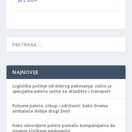
jul 1, 2024
NAJNOVIJE
Logistika počinje od dobrog pakovanja: zašto je
specijalna paleta važna za skladište i transport
Polovne palete, otkup i održivost: kako drvena
ambalaža dobija drugi život
Kako obnovljene palete pomažu kompanijama da
smanje troškove poslovanja