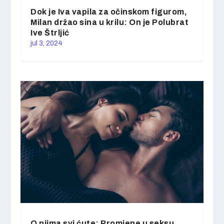
Dok je Iva vapila za očinskom figurom,
Milan držao sina u krilu: On je Polubrat
Ive Štrljić
jul 3, 2024
O njima svi ćute: Promjene u seksu