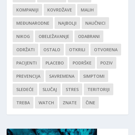
KOMPANIJI
KOVRDŽAVE
MALIH
MEĐUNARODNE
NAJBOLJI
NAUČNICI
NIKOG
OBELEŽAVANJE
ODABRANI
ODRŽATI
OSTALO
OTKRILI
OTVORENA
PACIJENTI
PLACEBO
PODRŠKE
POZIV
PREVENCIJA
SAVREMENA
SIMPTOMI
SLEDEĆE
SLUČAJ
STRES
TERITORIJI
TREBA
WATCH
ZNATE
ČINE