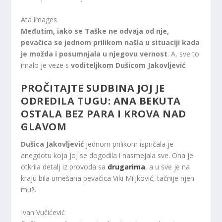
Ata images
Međutim, iako se Taške ne odvaja od nje,
pevačica se jednom prilikom našla u situaciji kada
je možda i posumnjala u njegovu vernost
. A, sve to
imalo je veze s
voditeljkom Dušicom Jakovljević
.
PROČITAJTE
SUDBINA JOJ JE
ODREDILA TUGU: ANA BEKUTA
OSTALA BEZ PARA I KROVA NAD
GLAVOM
Dušica Jakovljević
jednom prilikom ispričala je
anegdotu koja joj se dogodila i nasmejala sve. Ona je
otkrila detalj iz provoda sa
drugarima
, a u sve je na
kraju bila umešana pevačica Viki Miljković, tačnije njen
muž.
Ivan Vučićević