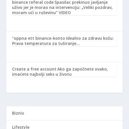
binance referal code
Spasilac prekinuo javljanje
uživo jer je morao na intervenciju: „Veliki pozdrav,
moram ući u ruševinu“ VIDEO
"oppna ett binance-konto
Idealno za zdravu kožu:
Prava temperatura za tuširanje…
Create a free account
Ako ga započnete ovako,
imaćete najbolji seks u životu
Biznis
Lifestyle