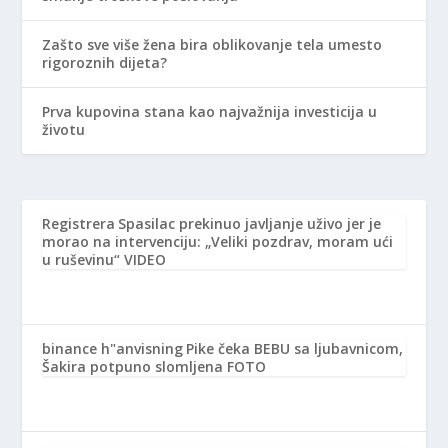
Zašto sve više žena bira oblikovanje tela umesto
rigoroznih dijeta?
Prva kupovina stana kao najvažnija investicija u
životu
Registrera
Spasilac prekinuo javljanje uživo jer je
morao na intervenciju: „Veliki pozdrav, moram ući
u ruševinu“ VIDEO
binance h"anvisning
Pike čeka BEBU sa ljubavnicom,
Šakira potpuno slomljena FOTO