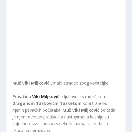
Muž Viki Miljković
umalo stradao zbog voditeljke
Pevačica
Viki Miljković
u ljubavi je s muzičarem
Draganom Taškovićm Tašketom
koja traje od
njenih pevačkih početaka.
Muž Viki Miljković
od tada
je njen redovan pratilac na nastupima, a kasnije su
zajedno razvili i posao s nekretninama, tako da su
skoro pa nerazdvojni.