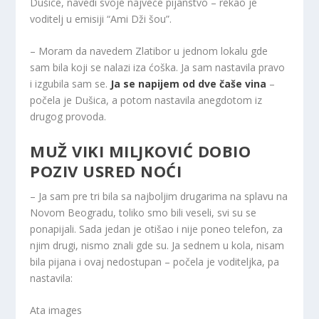
Dušice, navedi svoje najveće pijanstvo – rekao je
voditelj u emisiji “Ami Dži šou”.
– Moram da navedem Zlatibor u jednom lokalu gde
sam bila koji se nalazi iza ćoška. Ja sam nastavila pravo
i izgubila sam se.
Ja se napijem od dve čaše vina
–
počela je Dušica, a potom nastavila anegdotom iz
drugog provoda.
MUŽ VIKI MILJKOVIĆ DOBIO
POZIV USRED NOĆI
– Ja sam pre tri bila sa najboljim drugarima na splavu na
Novom Beogradu, toliko smo bili veseli, svi su se
ponapijali. Sada jedan je otišao i nije poneo telefon, za
njim drugi, nismo znali gde su. Ja sednem u kola, nisam
bila pijana i ovaj nedostupan – počela je voditeljka, pa
nastavila:
Ata images