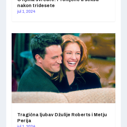
nakon tridesete
jul 1, 2024
Tragična ljubav Džulije Roberts i Metju
Perija
jul 1, 2024