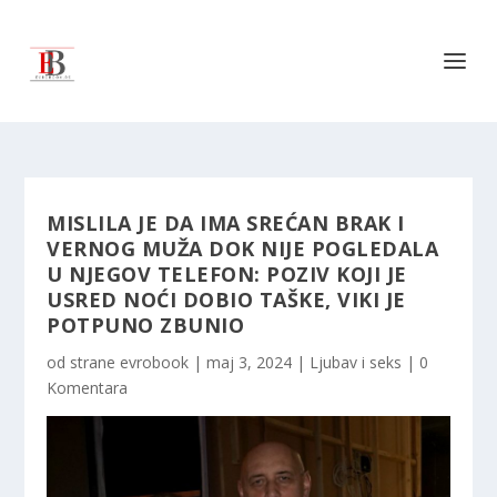
MISLILA JE DA IMA SREĆAN BRAK I
VERNOG MUŽA DOK NIJE POGLEDALA
U NJEGOV TELEFON: POZIV KOJI JE
USRED NOĆI DOBIO TAŠKE, VIKI JE
POTPUNO ZBUNIO
od strane
evrobook
|
maj 3, 2024
|
Ljubav i seks
|
0
Komentara