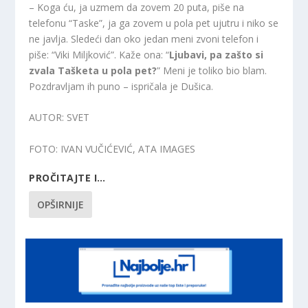
– Koga ću, ja uzmem da zovem 20 puta, piše na
telefonu “Taske”, ja ga zovem u pola pet ujutru i niko se
ne javlja. Sledeći dan oko jedan meni zvoni telefon i
piše: “Viki Miljković”. Kaže ona: “
Ljubavi, pa zašto si
zvala Tašketa u pola pet?
” Meni je toliko bio blam.
Pozdravljam ih puno – ispričala je Dušica.
AUTOR
: SVET
FOTO
: IVAN VUČIĆEVIĆ, ATA IMAGES
PROČITAJTE I…
OPŠIRNIJE