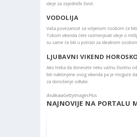
ideje za zajednički život.
VODOLIJA
Vaša povezanost sa voljenom osobom će biti j
Tokom vikenda ćete razmenjivati ideje o mišlj
su same će biti u potrazi za idealnom osobo
LJUBAVNI VIKEND HOROSKOP Z
Ako treba da donesete neku važnu životnu odlu
biti naklonjene ovog vikenda pa je moguće da ć
za donošenje odluke.
dvulikaiaGettyImagesPlus
NAJNOVIJE NA PORTALU M