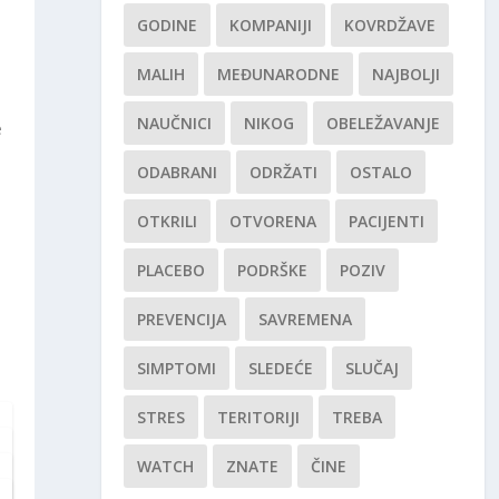
GODINE
KOMPANIJI
KOVRDŽAVE
MALIH
MEĐUNARODNE
NAJBOLJI
NAUČNICI
NIKOG
OBELEŽAVANJE
e
ODABRANI
ODRŽATI
OSTALO
OTKRILI
OTVORENA
PACIJENTI
PLACEBO
PODRŠKE
POZIV
PREVENCIJA
SAVREMENA
SIMPTOMI
SLEDEĆE
SLUČAJ
STRES
TERITORIJI
TREBA
WATCH
ZNATE
ČINE