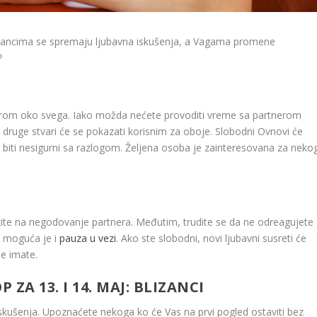
lizancima se spremaju ljubavna iskušenja, a Vagama promene
?
nerom oko svega. Iako možda nećete provoditi vreme sa partnerom
na druge stvari će se pokazati korisnim za oboje. Slobodni Ovnovi će
će biti nesigurni sa razlogom. Željena osoba je zainteresovana za neko
lazite na negodovanje partnera. Međutim, trudite se da ne odreagujete
 moguća je i
pauza u vezi
. Ako ste slobodni, novi ljubavni susreti će
e imate.
ZA 13. I 14. MAJ: BLIZANCI
kušenja. Upoznaćete nekoga ko će Vas na prvi pogled ostaviti bez