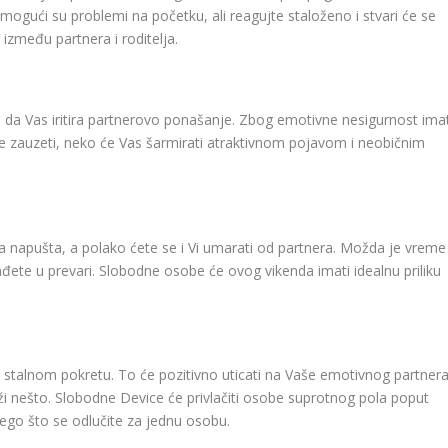
mogući su problemi na početku, ali reagujte staloženo i stvari će se
u između partnera i roditelja.
 da Vas iritira partnerovo ponašanje. Zbog emotivne nesigurnost ima
te zauzeti, neko će Vas šarmirati atraktivnom pojavom i neobičnim
na napušta, a polako ćete se i Vi umarati od partnera. Možda je vreme
đete u prevari. Slobodne osobe će ovog vikenda imati idealnu priliku
i u stalnom pokretu. To će pozitivno uticati na Vaše emotivnog partnera
ži nešto. Slobodne Device će privlačiti osobe suprotnog pola poput
ego što se odlučite za jednu osobu.