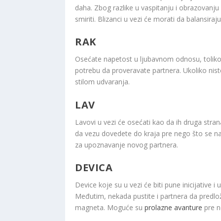
daha. Zbog razlike u vaspitanju i obrazovanju 
smiriti. Blizanci u vezi će morati da balansiraj
RAK
Osećate napetost u ljubavnom odnosu, toliko
potrebu da proveravate partnera. Ukoliko nis
stilom udvaranja.
LAV
Lavovi u vezi će osećati kao da ih druga stra
da vezu dovedete do kraja pre nego što se na
za upoznavanje novog partnera.
DEVICA
Device koje su u vezi će biti pune inicijative 
Međutim, nekada pustite i partnera da predlo
magneta. Moguće su
prolazne avanture
pre n