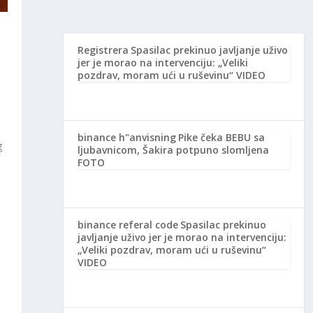
Registrera
Spasilac prekinuo javljanje uživo
jer je morao na intervenciju: „Veliki
pozdrav, moram ući u ruševinu“ VIDEO
binance h"anvisning
Pike čeka BEBU sa
g
ljubavnicom, Šakira potpuno slomljena
FOTO
binance referal code
Spasilac prekinuo
javljanje uživo jer je morao na intervenciju:
„Veliki pozdrav, moram ući u ruševinu“
VIDEO