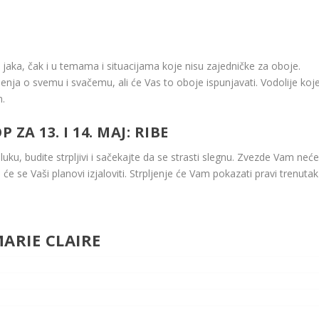
aka, čak i u temama i situacijama koje nisu zajedničke za oboje.
enja o svemu i svačemu, ali će Vas to oboje ispunjavati. Vodolije koj
m.
A 13. I 14. MAJ: RIBE
ku, budite strpljivi i sačekajte da se strasti slegnu. Zvezde Vam neće
e se Vaši planovi izjaloviti. Strpljenje će Vam pokazati pravi trenutak
ARIE CLAIRE