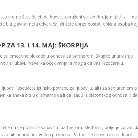
to vreme ćete želeti da budete okruženi velikim brojem ljudi, ali i da
ete biti glavna meta udvarača, ali ćete ubrzo postati obična osoba koj
ZA 13. I 14. MAJ: ŠKORPIJA
uće su emotivne blokade u odnosu sa partnerom. Skupite unutrašnju
novih ljubavi. Prevelika očekivanja bi mogla da Vas razočaraju.
jubavi. Osetićete istinsku potrebu za ljubavlju, ali i za sanjarenjem o
vnika znaka biti u dilemama da li da izađu iz platonskog odnosa ili da
želje da se pomirite sa bivšim partnerom. Međutim, bolje je za vas d
 ovo biti period bez velikih promena. Partner će možda imati dobre