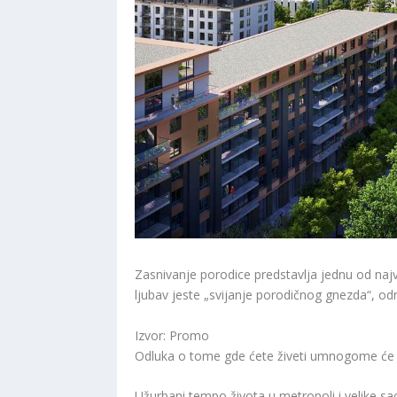
Zasnivanje porodice predstavlja jednu od naj
ljubav jeste „svijanje porodičnog gnezda“, o
Izvor: Promo
Odluka o tome gde ćete živeti umnogome će o
Užurbani tempo života u metropoli i velike 