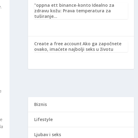
"oppna ett binance-konto
Idealno za
.
zdravu kožu: Prava temperatura za
tuširanje…
Create a free account
Ako ga započnete
ovako, imaćete najbolji seks u životu
e
Biznis
će
Lifestyle
la
Ljubav i seks