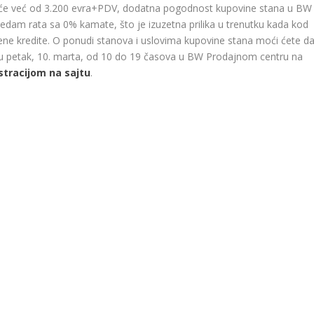
eće već od 3.200 evra+PDV, dodatna pogodnost kupovine stana u BW
edam rata sa 0% kamate, što je izuzetna prilika u trenutku kada kod
ne kredite. O ponudi stanova i uslovima kupovine stana moći ćete d
 u petak, 10. marta, od 10 do 19 časova u BW Prodajnom centru na
stracijom na sajtu
.