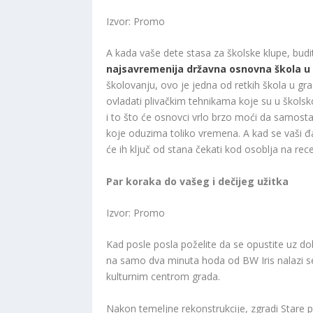
Izvor: Promo
A kada vaše dete stasa za školske klupe, budi
najsavremenija državna osnovna škola u S
školovanju, ovo je jedna od retkih škola u gr
ovladati plivačkim tehnikama koje su u škols
i to što će osnovci vrlo brzo moći da samost
koje oduzima toliko vremena. A kad se vaši đaci
će ih ključ od stana čekati kod osoblja na recep
Par koraka do vašeg i dečijeg užitka
Izvor: Promo
Kad posle posla poželite da se opustite uz dob
na samo dva minuta hoda od BW Iris nalazi 
kulturnim centrom grada.
Nakon temeljne rekonstrukcije, zgradi Stare p