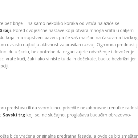
te bez brige – na samo nekoliko koraka od vrtića nalaziće se
rbiji
. Pored dvojezične nastave koja otvara mnoga vrata u daljem
adu koja ima sopstveni bazen, pa će vaš mališan na časovima fizičkog
kom uzrastu najbolja aktivnost za pravilan razvoj. Ogromna prednost j
alno idu u školu, bez potrebe da organizujete odvoženje i dovoženje
 vrate kući, čak i ako vi niste tu da ih dočekate, budite bezbrižni jer
ciji.
ru predstavu ili da svom klincu priredite nezaboravne trenutke radost
se
Savski trg
koji se, ne slučajno, proglašava budućim obrazovno-
ošte biće vraćena originalna predratna fasada, a ovde će biti smešte