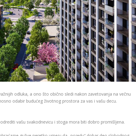
važnijih odluka, a ono što obično sledi nakon zavetovanja na večnu
dnosno odabir budućeg životnog prostora za vas i vašu decu.
drediti vašu svakodnevicu i stoga mora biti dobro promišljena.
saobraćajne gužve neretko umeju da „pojedu“ dobar deo slobodnog