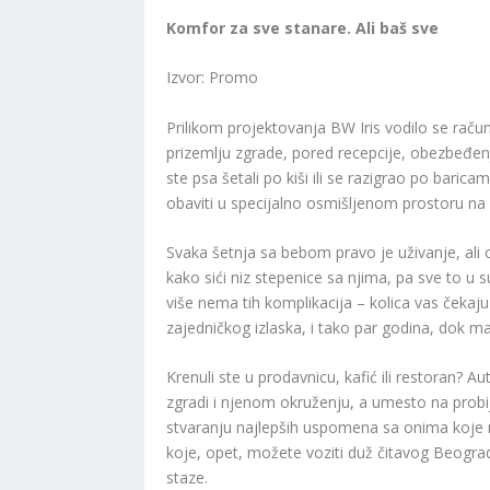
Komfor za sve stanare. Ali baš sve
Izvor: Promo
Prilikom projektovanja BW Iris vodilo se raču
prizemlju zgrade, pored recepcije, obezbeđenja
ste psa šetali po kiši ili se razigrao po barica
obaviti u specijalno osmišljenom prostoru na
Svaka šetnja sa bebom pravo je uživanje, ali on
kako sići niz stepenice sa njima, pa sve to u
više nema tih komplikacija – kolica vas čekaju 
zajedničkog izlaska, i tako par godina, dok ma
Krenuli ste u prodavnicu, kafić ili restoran? A
zgradi i njenom okruženju, a umesto na prob
stvaranju najlepših uspomena sa onima koje naj
koje, opet, možete voziti duž čitavog Beograd
staze.