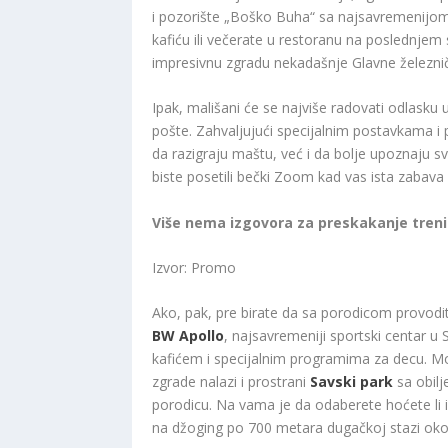
i pozorište „Boško Buha“ sa najsavremenijo
kafiću ili večerate u restoranu na poslednjem 
impresivnu zgradu nekadašnje Glavne železnič
Ipak, mališani će se najviše radovati odlasku u
pošte. Zahvaljujući specijalnim postavkama 
da razigraju maštu, već i da bolje upoznaju s
biste posetili bečki Zoom kad vas ista zabava
Više nema izgovora za preskakanje tren
Izvor: Promo
Ako, pak, pre birate da sa porodicom provodit
BW Apollo
, najsavremeniji sportski centar 
kafićem i specijalnim programima za decu. Mog
zgrade nalazi i prostrani
Savski park
sa obilj
porodicu. Na vama je da odaberete hoćete li igra
na džoging po 700 metara dugačkoj stazi oko