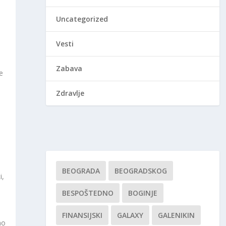
Uncategorized
Vesti
Zabava
e
Zdravlje
BEOGRADA
BEOGRADSKOG
i,
BESPOŠTEDNO
BOGINJE
FINANSIJSKI
GALAXY
GALENIKIN
no