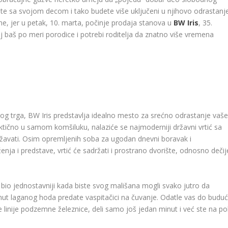
ete sa svojom decom i tako budete više uključeni u njihovo odrastanje
, jer u petak, 10. marta, počinje prodaja stanova u
BW Iris
, 35.
 baš po meri porodice i potrebi roditelja da znatno više vremena
kog trga, BW Iris predstavlja idealno mesto za srećno odrastanje vaše
ično u samom komšiluku, nalaziće se najmoderniji državni vrtić sa
žavati. Osim opremljenih soba za ugodan dnevni boravak i
nja i predstave, vrtić će sadržati i prostrano dvorište, odnosno dečij
u bio jednostavniji kada biste svog mališana mogli svako jutro da
inut laganog hoda predate vaspitačici na čuvanje. Odatle vas do budu
e linije podzemne železnice, deli samo još jedan minut i već ste na po