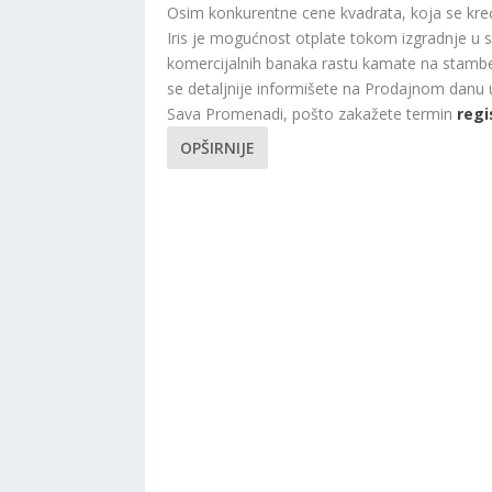
Osim konkurentne cene kvadrata, koja se kr
Iris je mogućnost otplate tokom izgradnje u s
komercijalnih banaka rastu kamate na stambe
se detaljnije informišete na Prodajnom danu
Sava Promenadi, pošto zakažete termin
regi
OPŠIRNIJE