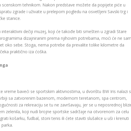
m scenskom tehnikom. Nakon predstave možete da popijete piće u
spratu zgrade i uživate u prelepom pogledu na osvetljeni Savski trg i
ke stanice.
 interaktivni dečiji muzej, koji će takođe biti smešten u zgradi Stare
i programima dizajniranim prema njihovim potrebama, moći će ne sa
vet oko sebe. Stoga, nema potrebe da prevalite tolike kilometre da
 čeka praktično iza ćoška.
inga
e vreme baveći se sportskim aktivnostima, u dvorištu BW Iris nalazi 
u Srbiji sa zatvorenim bazenom, modernom teretanom, spa centrom,
ućnosti za rekreaciju se tu ne završavaju, jer se u neposrednoj blizi
em zelenila, koji nudi brojne sportske sadržaje na otvorenom za celu
ti košarku, fudbal, stoni tenis ili ćete staviti slušalice u uši i krenuti
 parka.