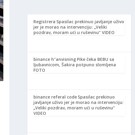
Registrera
Spasilac prekinuo javljanje uživo
jer je morao na intervenciju: „Veliki
pozdrav, moram ući u ruševinu“ VIDEO
binance h"anvisning
Pike čeka BEBU sa
ljubavnicom, Šakira potpuno slomljena
FOTO
binance referal code
Spasilac prekinuo
javljanje uživo jer je morao na intervenciju:
„Veliki pozdrav, moram ući u ruševinu“
VIDEO