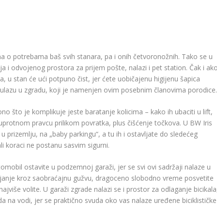
na o potrebama baš svih stanara, pa i onih četvoronožnih. Tako se u
 i odvojenog prostora za prijem pošte, nalazi i pet station. Čak i ak
ma, u stan će ući potpuno čist, jer ćete uobičajenu higijenu šapica
 ulazu u zgradu, koji je namenjen ovim posebnim članovima porodice.
o što je komplikuje jeste baratanje kolicima – kako ih ubaciti u lift,
 suprotnom pravcu prilikom povratka, plus čišćenje točkova. U BW Iris
u prizemlju, na „baby parkingu“, a tu ih i ostavljate do sledećeg
li koraci ne postanu sasvim sigurni.
utomobil ostavite u podzemnoj garaži, jer se svi ovi sadržaji nalaze u
ijanje kroz saobraćajnu gužvu, dragoceno slobodno vreme posvetite
više volite. U garaži zgrade nalazi se i prostor za odlaganje bicikala
a na vodi, jer se praktično svuda oko vas nalaze uređene biciklističke