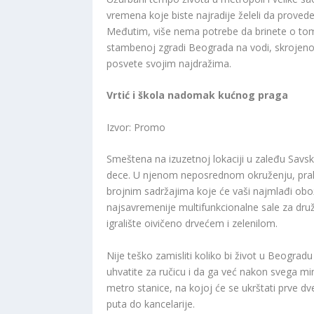
vremena koje biste najradije želeli da proved
Međutim, više nema potrebe da brinete o tome
stambenoj zgradi Beograda na vodi, skrojenoj
posvete svojim najdražima.
Vrtić i škola nadomak kućnog praga
Izvor: Promo
Smeštena na izuzetnoj lokaciji u zaleđu Savs
dece. U njenom neposrednom okruženju, prakt
brojnim sadržajima koje će vaši najmlađi obo
najsavremenije multifunkcionalne sale za druže
igralište oivičeno drvećem i zelenilom.
Nije teško zamisliti koliko bi život u Beograd
uhvatite za ručicu i da ga već nakon svega m
metro stanice, na kojoj će se ukrštati prve dv
puta do kancelarije.