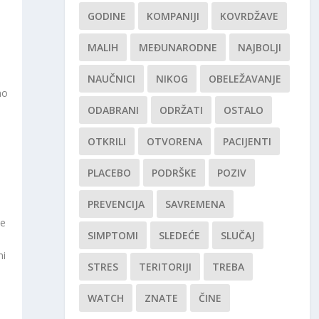
GODINE
KOMPANIJI
KOVRDŽAVE
MALIH
MEĐUNARODNE
NAJBOLJI
NAUČNICI
NIKOG
OBELEŽAVANJE
mo
ODABRANI
ODRŽATI
OSTALO
OTKRILI
OTVORENA
PACIJENTI
PLACEBO
PODRŠKE
POZIV
PREVENCIJA
SAVREMENA
se
SIMPTOMI
SLEDEĆE
SLUČAJ
ni
STRES
TERITORIJI
TREBA
WATCH
ZNATE
ČINE