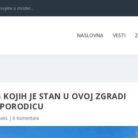
svjete u moder...
NASLOVNA
VESTI
 KOJIH JE STAN U OVOJ ZGRADI
U PORODICU
seks
|
0 Komentara