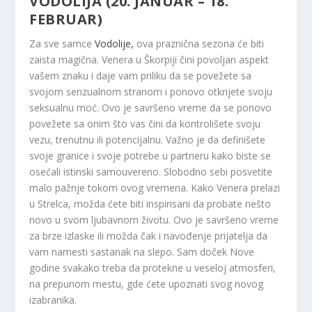
VODOLIJA (20. JANUAR – 18.
FEBRUAR)
Za sve samce
Vodolije,
ova praznična sezona će biti
zaista magična. Venera u Škorpiji čini povoljan aspekt
vašem znaku i daje vam priliku da se povežete sa
svojom senzualnom stranom i ponovo otkrijete svoju
seksualnu moć. Ovo je savršeno vreme da se ponovo
povežete sa onim što vas čini da kontrolišete svoju
vezu, trenutnu ili potencijalnu. Važno je da definišete
svoje granice i svoje potrebe u partneru kako biste se
osećali istinski samouvereno. Slobodno sebi posvetite
malo pažnje tokom ovog vremena. Kako Venera prelazi
u Strelca, možda ćete biti inspirisani da probate nešto
novo u svom ljubavnom životu. Ovo je savršeno vreme
za brze izlaske ili možda čak i navođenje prijatelja da
vam namesti sastanak na slepo. Sam doček Nove
godine svakako treba da protekne u veseloj atmosferi,
na prepunom mestu, gde ćete upoznati svog novog
izabranika.