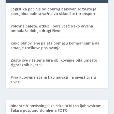
Logistika počinje od dobrog pakovanja: zašto je
specijalna paleta važna za skladište i transport
Polovne palete, otkup i održivost: kako drvena
ambalaža dobija drugi život
Kako obnovljene palete pomažu kompanijama da
smanje troškove poslovanja
Zašto sve više žena bira oblikovanje tela umesto
rigoroznih dijeta?
Prva kupovina stana kao najvažnija investicija u
životu
binance h"anvisning
Pike čeka BEBU sa ljubavnicom,
Šakira potpuno slomljena FOTO