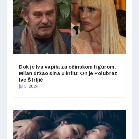
Dok je Iva vapila za očinskom figurom,
Milan držao sina u krilu: On je Polubrat
Ive Štrljić
jul 3, 2024