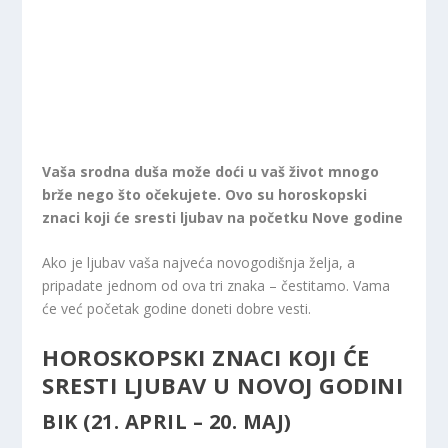
Vaša srodna duša može doći u vaš život mnogo
brže nego što očekujete. Ovo su horoskopski
znaci koji će sresti ljubav na početku Nove godine
Ako je ljubav vaša najveća novogodišnja želja, a
pripadate jednom od ova tri znaka – čestitamo. Vama
će već početak godine doneti dobre vesti.
HOROSKOPSKI ZNACI KOJI ĆE
SRESTI LJUBAV U NOVOJ GODINI
BIK (21. APRIL – 20. MAJ)