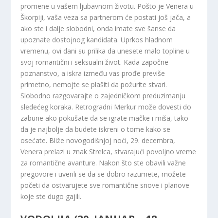
promene u vašem ljubavnom životu. Pošto je Venera u
Škorpiji, vaša veza sa partnerom će postati još jača, a
ako ste i dalje slobodni, onda imate sve šanse da
upoznate dostojnog kandidata. Uprkos hladnom
vremenu, ovi dani su prilika da unesete malo topline u
svoj romantični i seksualni život. Kada započne
poznanstvo, a iskra između vas prođe previše
primetno, nemojte se plašiti da požurite stvari.
Slobodno razgovarajte o zajedničkom preduzimanju
sledećeg koraka. Retrogradni Merkur može dovesti do
zabune ako pokušate da se igrate mačke i miša, tako
da je najbolje da budete iskreni o tome kako se
osećate. Bliže novogodišnjoj noći, 29. decembra,
Venera prelazi u znak Strelca, stvarajući povoljno vreme
za romantične avanture. Nakon što ste obavili važne
pregovore i uverili se da se dobro razumete, možete
početi da ostvarujete sve romantične snove i planove
koje ste dugo gajili.