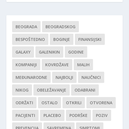
BEOGRADA
BEOGRADSKOG
BESPOŠTEDNO
BOGINJE
FINANSIJSKI
GALAXY
GALENIKIN
GODINE
KOMPANIJI
KOVRDŽAVE
MALIH
MEĐUNARODNE
NAJBOLJI
NAUČNICI
NIKOG
OBELEŽAVANJE
ODABRANI
ODRŽATI
OSTALO
OTKRILI
OTVORENA
PACIJENTI
PLACEBO
PODRŠKE
POZIV
PREVENCIJA
SAVREMENA
SIMPTOMI