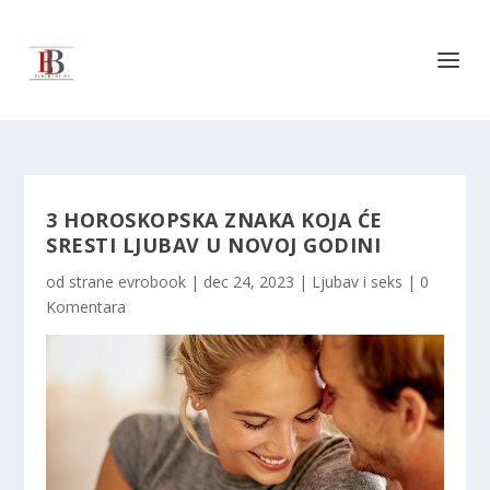
3 HOROSKOPSKA ZNAKA KOJA ĆE
SRESTI LJUBAV U NOVOJ GODINI
od strane
evrobook
|
dec 24, 2023
|
Ljubav i seks
|
0
Komentara