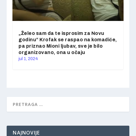
„Želeo sam da te isprosim za Novu
godinu“ Krofak se raspao na komadiće,
pa priznao Mioni ljubav, sve je bilo
organizovano, ona u očaju
jul 1, 2024
NAJNOVIJE