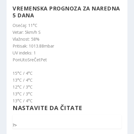
VREMENSKA PROGNOZA ZA NAREDNA
5 DANA
Osećaj: 11
°C
Vetar: 5
km/h
S
Vlažnost: 58
%
Pritisak: 1013.88
mbar
UV indeks: 1
Pon
Uto
Sre
Čet
Pet
15
°C
/ 4
°C
13
°C
/ 4
°C
12
°C
/ 3
°C
13
°C
/ 3
°C
13
°C
/ 4
°C
NASTAVITE DA ČITATE
?>