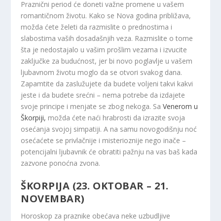
Praznični period će doneti važne promene u vašem
romantičnom životu. Kako se Nova godina približava,
možda ćete želeti da razmislite o prednostima i
slabostima vaših dosadašnjih veza. Razmislite o tome
šta je nedostajalo u vašim prošlim vezama i izvucite
zaključke za budućnost, jer bi novo poglavlje u vašem
ljubavnom životu moglo da se otvori svakog dana.
Zapamtite da zaslužujete da budete voljeni takvi kakvi
jeste i da budete srećni – nema potrebe da izdajete
svoje principe i menjate se zbog nekoga. Sa
Venerom u
Škorpiji,
možda ćete naći hrabrosti da izrazite svoja
osećanja svojoj simpatiji. A na samu novogodišnju noć
osećaćete se privlačnije i misterioznije nego inače –
potencijalni ljubavnik će obratiti pažnju na vas baš kada
zazvone ponoćna zvona.
ŠKORPIJA (23. OKTOBAR – 21.
NOVEMBAR)
Horoskop za praznike obećava neke uzbudljive