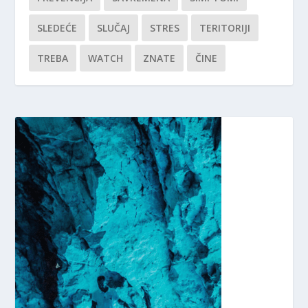
SLEDEĆE
SLUČAJ
STRES
TERITORIJI
TREBA
WATCH
ZNATE
ČINE