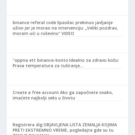
binance referal code
Spasilac prekinuo javljanje
uživo jer je morao na intervenciju: „Veliki pozdrav,
moram ući u ruševinu“ VIDEO
"oppna ett binance-konto
Idealno za zdravu kožu:
Prava temperatura za tuširanje…
Create a free account
Ako ga započnete ovako,
imaćete najbolji seks u životu
Registrera dig
OBJAVLJENA LISTA ZEMALJA KOJIMA
PRETI EKSTREMNO VREME, pogledajte gde su tu