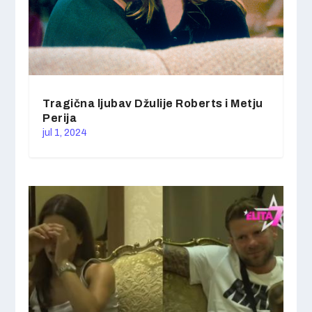
Tragična ljubav Džulije Roberts i Metju
Perija
jul 1, 2024