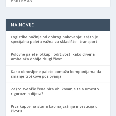
NAJNOVIJE
Logistika počinje od dobrog pakovanja: zašto je
specijalna paleta važna za skladište i transport
Polovne palete, otkup i održivost: kako drvena
ambalaža dobija drugi život
Kako obnovljene palete pomažu kompanijama da
smanje troškove poslovanja
Zašto sve više žena bira oblikovanje tela umesto
rigoroznih dijeta?
Prva kupovina stana kao najvažnija investicija u
životu