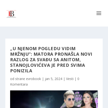
„U NJENOM POGLEDU VIDIM
MRŽNJU“: MATORA PRONAŠLA NOVI
RAZLOG ZA SVAĐU SA ANITOM,
STANOJLOVIĆEVA JE PRED SVIMA
PONIZILA
od strane
evrobook
|
jan 5, 2024
|
Vesti
|
0
Komentara