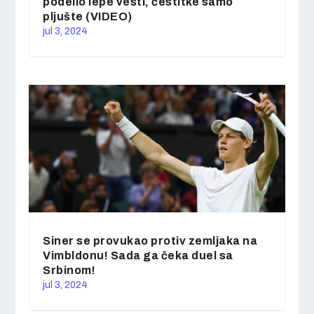
podelio lepe vesti, čestitke samo
pljušte (VIDEO)
jul 3, 2024
Siner se provukao protiv zemljaka na
Vimbldonu! Sada ga čeka duel sa
Srbinom!
jul 3, 2024