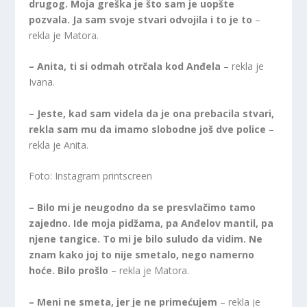
drugog. Moja greška je što sam je uopšte
pozvala. Ja sam svoje stvari odvojila i to je to
–
rekla je Matora.
– Anita, ti si odmah otrčala kod Anđela
– rekla je
Ivana.
– Jeste, kad sam videla da je ona prebacila stvari,
rekla sam mu da imamo slobodne još dve police
–
rekla je Anita.
Foto: Instagram printscreen
– Bilo mi je neugodno da se presvlačimo tamo
zajedno. Ide moja pidžama, pa Anđelov mantil, pa
njene tangice. To mi je bilo suludo da vidim. Ne
znam kako joj to nije smetalo, nego namerno
hoće. Bilo prošlo
– rekla je Matora.
– Meni ne smeta, jer je ne primećujem
– rekla je