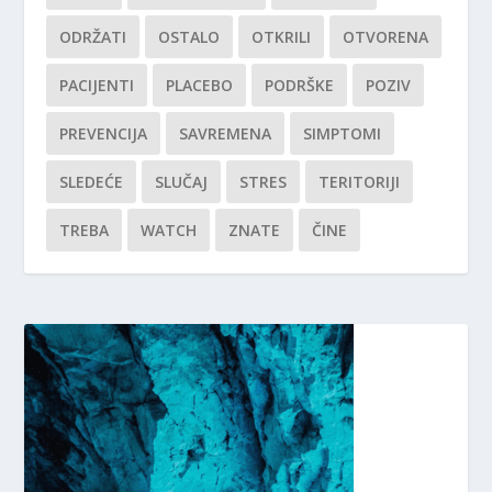
ODRŽATI
OSTALO
OTKRILI
OTVORENA
PACIJENTI
PLACEBO
PODRŠKE
POZIV
PREVENCIJA
SAVREMENA
SIMPTOMI
SLEDEĆE
SLUČAJ
STRES
TERITORIJI
TREBA
WATCH
ZNATE
ČINE