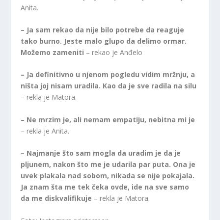
Anita.
– Ja sam rekao da nije bilo potrebe da reaguje
tako burno. Jeste malo glupo da delimo ormar.
Možemo zameniti
– rekao je Anđelo
– Ja definitivno u njenom pogledu vidim mržnju, a
ništa joj nisam uradila. Kao da je sve radila na silu
– rekla je Matora.
– Ne mrzim je, ali nemam empatiju, nebitna mi je
– rekla je Anita.
– Najmanje što sam mogla da uradim je da je
pljunem, nakon što me je udarila par puta. Ona je
uvek plakala nad sobom, nikada se nije pokajala.
Ja znam šta me tek čeka ovde, ide na sve samo
da me diskvalifikuje
– rekla je Matora.