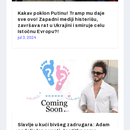
Kakav poklon Putinu! Tramp mu daje
sve ovo! Zapadni mediji histerišu,
završava rat u Ukrajini i smiruje celu
Istočnu Evropu?!
jul 3, 2024
Slavlje u kući bivšeg zadrugara: Adam