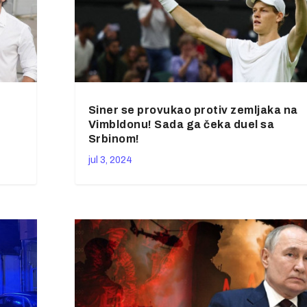
Siner se provukao protiv zemljaka na
Vimbldonu! Sada ga čeka duel sa
Srbinom!
jul 3, 2024