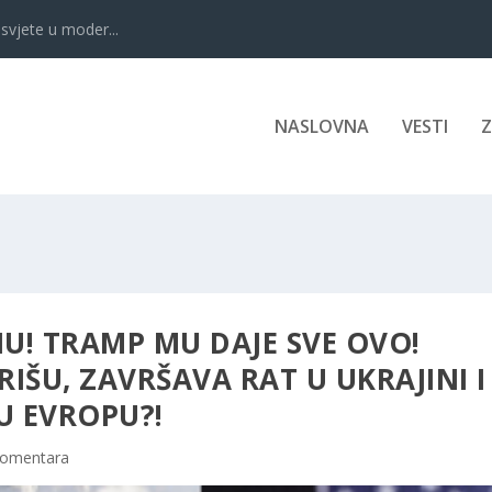
svjete u moder...
NASLOVNA
VESTI
U! TRAMP MU DAJE SVE OVO!
RIŠU, ZAVRŠAVA RAT U UKRAJINI I
U EVROPU?!
Komentara