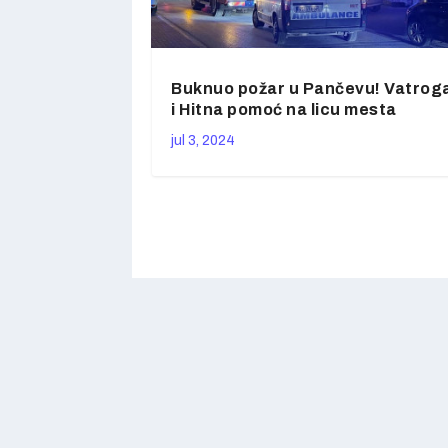
Buknuo požar u Pančevu! Vatrog
i Hitna pomoć na licu mesta
jul 3, 2024