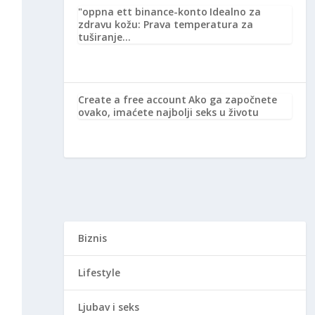
"oppna ett binance-konto
Idealno za
zdravu kožu: Prava temperatura za
tuširanje…
Create a free account
Ako ga započnete
ovako, imaćete najbolji seks u životu
Biznis
Lifestyle
Ljubav i seks