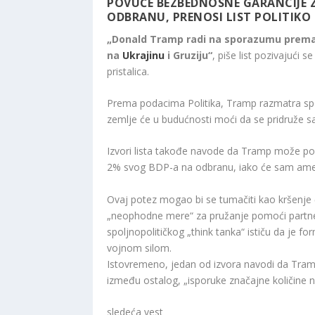
POVUČE BEZBEDNOSNE GARANCIJE Z
ODBRANU, PRENOSI LIST POLITIKO 
„Donald Tramp radi na sporazumu prem
na
Ukrajinu
i Gruziju“
, piše list pozivajući
pristalica.
Prema podacima Politika, Tramp razmatra s
zemlje će u budućnosti moći da se pridruže s
Izvori lista takođe navode da Tramp može po
2% svog BDP-a na odbranu, iako će sam američk
Ovaj potez mogao bi se tumačiti kao kršenje
„neophodne mere“ za pružanje pomoći partne
spoljnopolitičkog „think tanka“ ističu da je fo
vojnom silom.
Istovremeno, jedan od izvora navodi da Tramp
između ostalog, „isporuke značajne količine n
sledeća vest