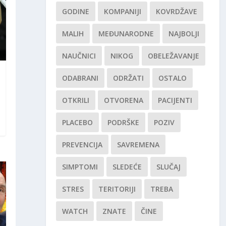
GODINE
KOMPANIJI
KOVRDŽAVE
MALIH
MEĐUNARODNE
NAJBOLJI
NAUČNICI
NIKOG
OBELEŽAVANJE
ODABRANI
ODRŽATI
OSTALO
OTKRILI
OTVORENA
PACIJENTI
PLACEBO
PODRŠKE
POZIV
PREVENCIJA
SAVREMENA
SIMPTOMI
SLEDEĆE
SLUČAJ
STRES
TERITORIJI
TREBA
WATCH
ZNATE
ČINE