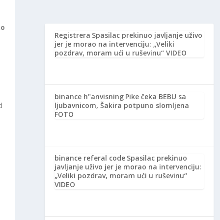
no
Registrera
Spasilac prekinuo javljanje uživo
jer je morao na intervenciju: „Veliki
pozdrav, moram ući u ruševinu“ VIDEO
binance h"anvisning
Pike čeka BEBU sa
ljubavnicom, Šakira potpuno slomljena
d
FOTO
binance referal code
Spasilac prekinuo
javljanje uživo jer je morao na intervenciju:
„Veliki pozdrav, moram ući u ruševinu“
VIDEO