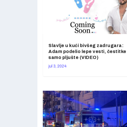
Slavlje u kući bivšeg zadrugara:
Adam podelio lepe vesti, čestitke
samo pljušte (VIDEO)
jul 3, 2024