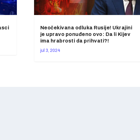
asci
Neočekivana odluka Rusije! Ukrajini
je upravo ponuđeno ovo: Da li Kijev
ima hrabrosti da prihvati?!
jul 3, 2024