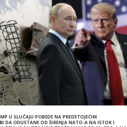
AMP U SLUČAJU POBEDE NA PREDSTOJEĆIM
I DA ODUSTANE OD ŠIRENJA NATO-A NA ISTOK I