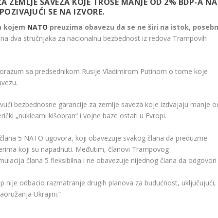
A ZEMLJE SAVEZA KOJE TROŠE MANJE OD 2% BDP-A NA
POZIVAJUĆI SE NA IZVORE.
a kojem
NATO
preuzima obavezu da se ne širi na istok, poseb
 se na dva stručnjaka za nacionalnu bezbednost iz redova Trampovih
porazum sa predsednikom Rusije Vladimirom Putinom o tome koje
avezu.
vući bezbednosne garancije za zemlje saveza koje izdvajaju manje o
i „nuklearni kišobran“ i vojne baze ostati u Evropi.
 člana 5 NATO ugovora, koji obavezuje svakog člana da preduzme
rima koji su napadnuti. Međutim, članovi Trampovog
rmulacija člana 5 fleksibilna i ne obavezuje nijednog člana da odgovori
 nije odbacio razmatranje drugih planova za budućnost, uključujući,
aoružanja Ukrajini.“