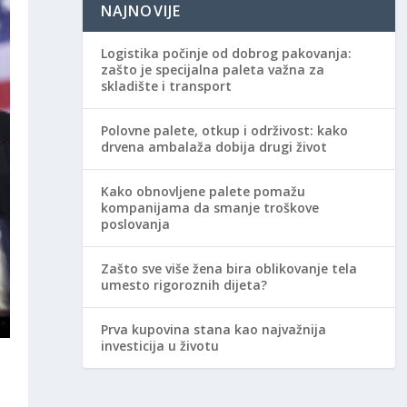
NAJNOVIJE
Logistika počinje od dobrog pakovanja:
zašto je specijalna paleta važna za
skladište i transport
Polovne palete, otkup i održivost: kako
drvena ambalaža dobija drugi život
Kako obnovljene palete pomažu
kompanijama da smanje troškove
poslovanja
Zašto sve više žena bira oblikovanje tela
umesto rigoroznih dijeta?
Prva kupovina stana kao najvažnija
investicija u životu