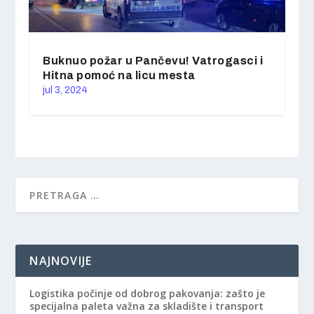
Buknuo požar u Pančevu! Vatrogasci i
Hitna pomoć na licu mesta
jul 3, 2024
NAJNOVIJE
Logistika počinje od dobrog pakovanja: zašto je
specijalna paleta važna za skladište i transport