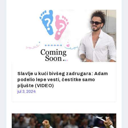
Slavlje u kući bivšeg zadrugara: Adam
podelio lepe vesti, čestitke samo
pljušte (VIDEO)
jul 3, 2024