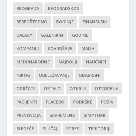
BEOGRADA
BEOGRADSKOG
BESPOŠTEDNO
BOGINJE
FINANSIJSKI
GALAXY
GALENIKIN
GODINE
KOMPANIJI
KOVRDŽAVE
MALIH
MEĐUNARODNE
NAJBOLJI
NAUČNICI
NIKOG
OBELEŽAVANJE
ODABRANI
ODRŽATI
OSTALO
OTKRILI
OTVORENA
PACIJENTI
PLACEBO
PODRŠKE
POZIV
PREVENCIJA
SAVREMENA
SIMPTOMI
SLEDEĆE
SLUČAJ
STRES
TERITORIJI