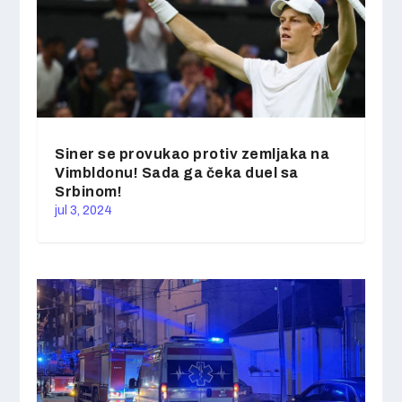
Siner se provukao protiv zemljaka na
Vimbldonu! Sada ga čeka duel sa
Srbinom!
jul 3, 2024