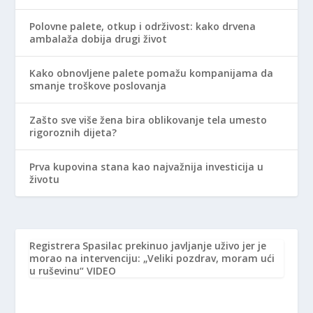
Polovne palete, otkup i održivost: kako drvena
ambalaža dobija drugi život
Kako obnovljene palete pomažu kompanijama da
smanje troškove poslovanja
Zašto sve više žena bira oblikovanje tela umesto
rigoroznih dijeta?
Prva kupovina stana kao najvažnija investicija u
životu
Registrera
Spasilac prekinuo javljanje uživo jer je
morao na intervenciju: „Veliki pozdrav, moram ući
u ruševinu“ VIDEO