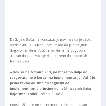
Dačić je u Beču, na konstataciju novinara da je visoki
predstavnik EU Đuzep Borelj rekao da je postignut
dogovor, ali da je Vučić rekao da nema dogovora,
ukazao da je najvažnije da je rečeno da se odmah
formira ZSO.
–
Dok se ne formira ZSO, ne možemo dalje da
razgovaramo o koracima implementacije. Vučić je
jasno rekao da smo mi saglasni da
implementiramo principe do naših crvenih linija
koje smo istakli
– rekao je Dačić.
Podsetivši da je on sa Hašimom Tačijem potpisao