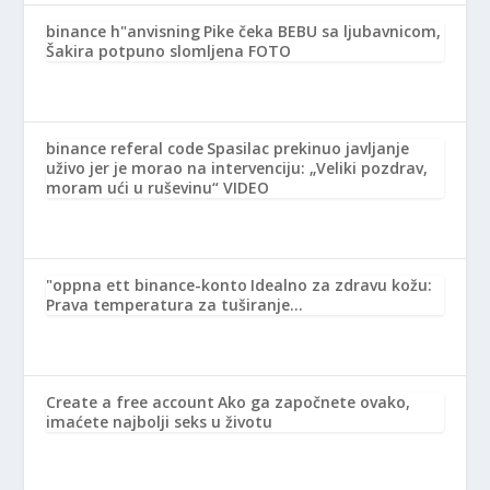
binance h"anvisning
Pike čeka BEBU sa ljubavnicom,
Šakira potpuno slomljena FOTO
binance referal code
Spasilac prekinuo javljanje
uživo jer je morao na intervenciju: „Veliki pozdrav,
moram ući u ruševinu“ VIDEO
"oppna ett binance-konto
Idealno za zdravu kožu:
Prava temperatura za tuširanje…
Create a free account
Ako ga započnete ovako,
imaćete najbolji seks u životu