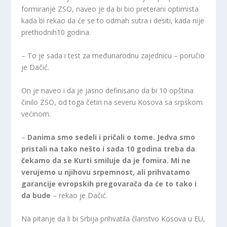
formiranje ZSO, naveo je da bi bio preterani optimista
kada bi rekao da će se to odmah sutra i desiti, kada nije
prethodnih10 godina.
– To je sada i test za međunarodnu zajednicu – poručio
je Dačić.
On je naveo i da je jasno definisano da bi 10 opština
činilo ZSO, od toga četiri na severu Kosova sa srpskom
većinom.
–
Danima smo sedeli i pričali o tome. Jedva smo
pristali na tako nešto i sada 10 godina treba da
čekamo da se Kurti smiluje da je fomira. Mi ne
verujemo u njihovu srpemnost, ali prihvatamo
garancije evropskih pregovarača da će to tako i
da bude
– rekao je Dačić.
Na pitanje da li bi Srbija prihvatila članstvo Kosova u EU,