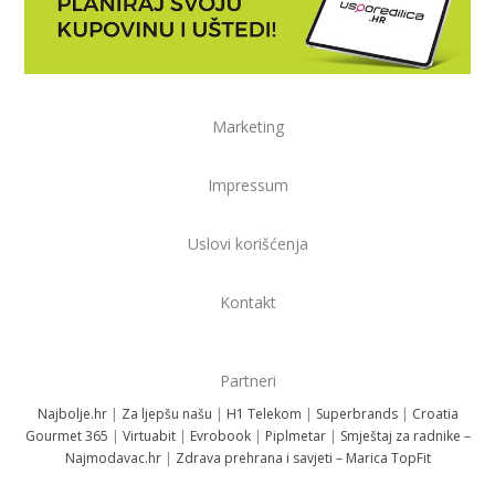
Marketing
Impressum
Uslovi korišćenja
Kontakt
Partneri
Najbolje.hr
|
Za ljepšu našu
|
H1 Telekom
|
Superbrands
|
Croatia
Gourmet 365
|
Virtuabit
|
Evrobook
|
Piplmetar
|
Smještaj za radnike –
Najmodavac.hr
|
Zdrava prehrana i savjeti – Marica TopFit