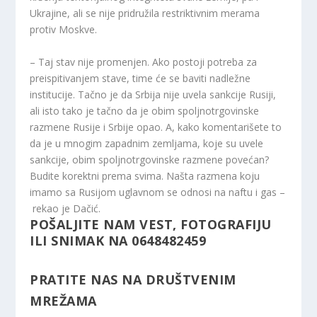
Ukrajine, ali se nije pridružila restriktivnim merama
protiv Moskve.
– Taj stav nije promenjen. Ako postoji potreba za
preispitivanjem stave, time će se baviti nadležne
institucije. Tačno je da Srbija nije uvela sankcije Rusiji,
ali isto tako je tačno da je obim spoljnotrgovinske
razmene Rusije i Srbije opao. A, kako komentarišete to
da je u mnogim zapadnim zemljama, koje su uvele
sankcije, obim spoljnotrgovinske razmene povećan?
Budite korektni prema svima. Našta razmena koju
imamo sa Rusijom uglavnom se odnosi na naftu i gas –
rekao je Dačić.
POŠALJITE NAM VEST, FOTOGRAFIJU
ILI SNIMAK NA 0648482459
PRATITE NAS NA DRUŠTVENIM
MREŽAMA