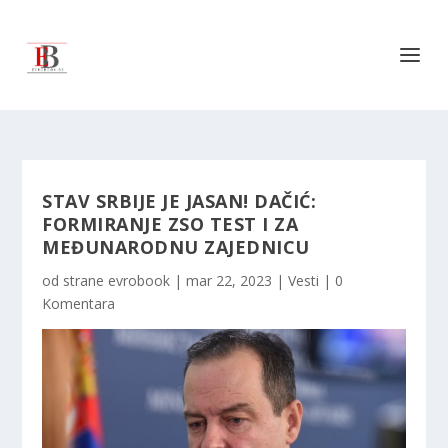
STAV SRBIJE JE JASAN! DAČIĆ:
FORMIRANJE ZSO TEST I ZA
MEĐUNARODNU ZAJEDNICU
od strane
evrobook
|
mar 22, 2023
|
Vesti
|
0
Komentara