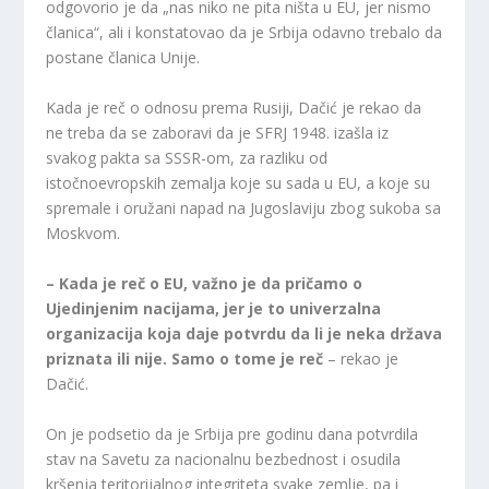
odgovorio je da „nas niko ne pita ništa u EU, jer nismo
članica“, ali i konstatovao da je Srbija odavno trebalo da
postane članica Unije.
Kada je reč o odnosu prema Rusiji, Dačić je rekao da
ne treba da se zaboravi da je SFRJ 1948. izašla iz
svakog pakta sa SSSR-om, za razliku od
istočnoevropskih zemalja koje su sada u EU, a koje su
spremale i oružani napad na Jugoslaviju zbog sukoba sa
Moskvom.
– Kada je reč o EU, važno je da pričamo o
Ujedinjenim nacijama, jer je to univerzalna
organizacija koja daje potvrdu da li je neka država
priznata ili nije. Samo o tome je reč
– rekao je
Dačić.
On je podsetio da je Srbija pre godinu dana potvrdila
stav na Savetu za nacionalnu bezbednost i osudila
kršenja teritorijalnog integriteta svake zemlje, pa i