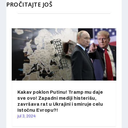
PROČITAJTE JOŠ
Kakav poklon Putinu! Tramp mu daje
sve ovo! Zapadni mediji histerišu,
završava rat u Ukrajini i smiruje celu
Istočnu Evropu?!
jul 3, 2024