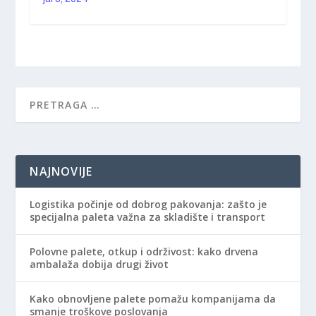
NAJNOVIJE
Logistika počinje od dobrog pakovanja: zašto je
specijalna paleta važna za skladište i transport
Polovne palete, otkup i održivost: kako drvena
ambalaža dobija drugi život
Kako obnovljene palete pomažu kompanijama da
smanje troškove poslovanja