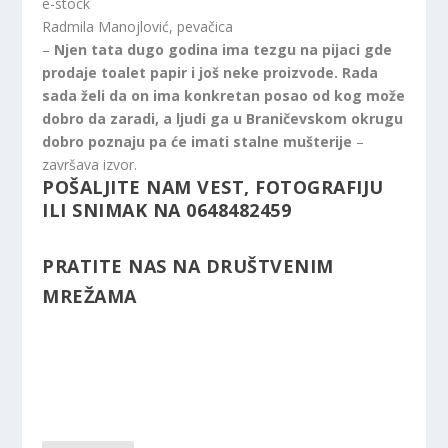
e-stock
Radmila Manojlović, pevačica
–
Njen tata dugo godina ima tezgu na pijaci gde
prodaje toalet papir i još neke proizvode. Rada
sada želi da on ima konkretan posao od kog može
dobro da zaradi, a ljudi ga u Braničevskom okrugu
dobro poznaju pa će imati stalne mušterije
–
završava izvor.
POŠALJITE NAM VEST, FOTOGRAFIJU
ILI SNIMAK NA 0648482459
PRATITE NAS NA DRUŠTVENIM
MREŽAMA