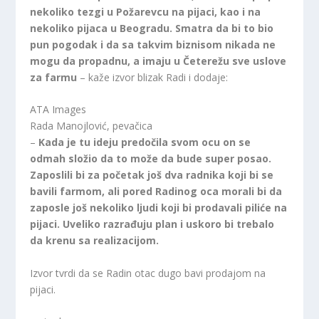
nekoliko tezgi u Požarevcu na pijaci, kao i na
nekoliko pijaca u Beogradu. Smatra da bi to bio
pun pogodak i da sa takvim biznisom nikada ne
mogu da propadnu, a imaju u Četerežu sve uslove
za farmu
– kaže izvor blizak Radi i dodaje:
ATA Images
Rada Manojlović, pevačica
–
Kada je tu ideju predočila svom ocu on se
odmah složio da to može da bude super posao.
Zaposlili bi za početak još dva radnika koji bi se
bavili farmom, ali pored Radinog oca morali bi da
zaposle još nekoliko ljudi koji bi prodavali piliće na
pijaci. Uveliko razrađuju plan i uskoro bi trebalo
da krenu sa realizacijom.
Izvor tvrdi da se Radin otac dugo bavi prodajom na
pijaci.