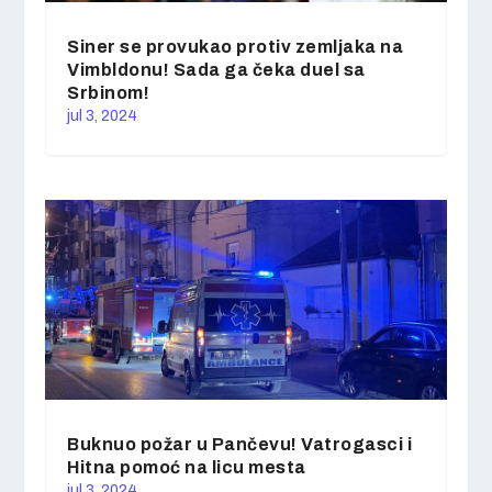
Siner se provukao protiv zemljaka na
Vimbldonu! Sada ga čeka duel sa
Srbinom!
jul 3, 2024
Buknuo požar u Pančevu! Vatrogasci i
Hitna pomoć na licu mesta
jul 3, 2024