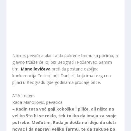
Naime, pevačica planira da pokrene farmu sa pilićima, a
glavno tržište će joj biti Beograd i Požarevac. Samim
tim,
Manojlovićeva
preti da postane ozbiljna
konkurencija Cecinoj priji Danijeli, koja ima tezgu na
pijaci u Beogradu gde godinama prodaje piliće.
ATA Images
Rada Manojlović, pevačica
–
Radin tata već gaji kokoške i piliće, ali ništa na
veliko što bi se reklo, tek toliko da imaju za svoje
potrebe. Međutim, Rada je došla na ideju da uloži
novac i da napravi veliku farmu, te da zakupe po