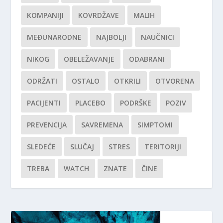
KOMPANIJI
KOVRDŽAVE
MALIH
MEĐUNARODNE
NAJBOLJI
NAUČNICI
NIKOG
OBELEŽAVANJE
ODABRANI
ODRŽATI
OSTALO
OTKRILI
OTVORENA
PACIJENTI
PLACEBO
PODRŠKE
POZIV
PREVENCIJA
SAVREMENA
SIMPTOMI
SLEDEĆE
SLUČAJ
STRES
TERITORIJI
TREBA
WATCH
ZNATE
ČINE