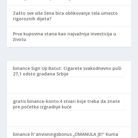
Zašto sve više žena bira oblikovanje tela umesto
rigoroznih dijeta?
Prva kupovina stana kao najvažnija investicija u
životu
binance Sign Up
Batut: Cigarete svakodnevno puši
27,1 odsto građana Srbije
gratis binance-konto
4 stvari koje treba da znate
pre početka izgradnje kuće
binance h"anvisningsbonus
„OMANULA JE!“ Kuma