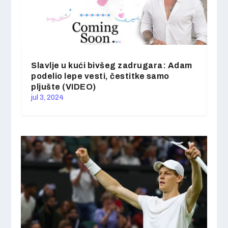
Slavlje u kući bivšeg zadrugara: Adam
podelio lepe vesti, čestitke samo
pljušte (VIDEO)
jul 3, 2024