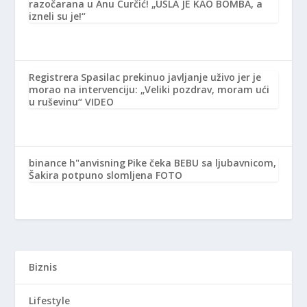
razočarana u Anu Ćurčić! „UŠLA JE KAO BOMBA, a
izneli su je!“
Registrera
Spasilac prekinuo javljanje uživo jer je
morao na intervenciju: „Veliki pozdrav, moram ući
u ruševinu“ VIDEO
binance h"anvisning
Pike čeka BEBU sa ljubavnicom,
Šakira potpuno slomljena FOTO
Biznis
Lifestyle