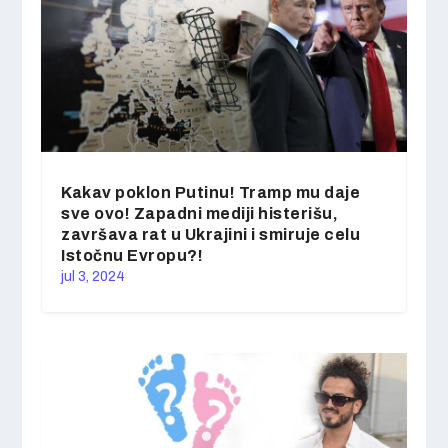
Kakav poklon Putinu! Tramp mu daje
sve ovo! Zapadni mediji histerišu,
završava rat u Ukrajini i smiruje celu
Istočnu Evropu?!
jul 3, 2024