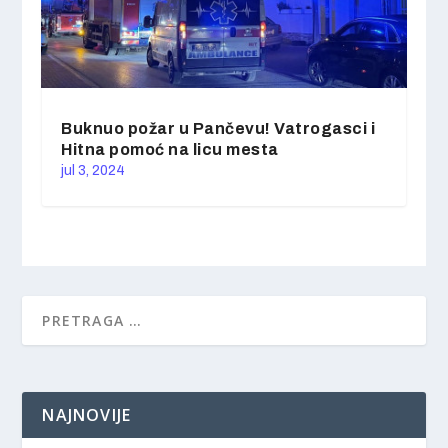
Buknuo požar u Pančevu! Vatrogasci i
Hitna pomoć na licu mesta
jul 3, 2024
NAJNOVIJE