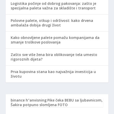
Logistika počinje od dobrog pakovanja: zašto je
specijalna paleta važna za skladište i transport
Polovne palete, otkup i održivost: kako drvena
ambalaža dobija drugi život
Kako obnovljene palete pomažu kompanijama da
smanje troškove poslovanja
Zašto sve više žena bira oblikovanje tela umesto
rigoroznih dijeta?
Prva kupovina stana kao najvažnija investicija u
životu
binance h"anvisning
Pike čeka BEBU sa ljubavnicom,
Šakira potpuno slomljena FOTO