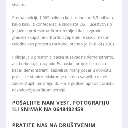
sistema.
Prema policiji, 1,089 miliona ljudi, odnosno 3,5 miliona,
kako kažu iz konfederacije sindikata CGT, učestvovalo
je juče u protestima širom zemlje. Ulaz u zgradu
gradske skupštine u Bordou zapaljen je sinoć nakon
celodnevnih protesta i sukoba, preneo je Bi-Bi-Si (BBC).
Policija je u prestonici bacila suzavac na demonstrante,
a u Lorijenu, na zapadu Franuske, projektili koje su
bacali demonstranti izazvali su manji požar u dvorištu
policijske stanice. Makron je u sredu saopštio da će
zakon stupiti na snagu do kraja godine, uprkos porastu
nezadovoljstva širom zemlje.
POŠALJITE NAM VEST, FOTOGRAFIJU
ILI SNIMAK NA 0648482459
PRATITE NAS NA DRUŠTVENIM