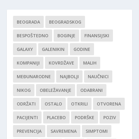
BEOGRADA
BEOGRADSKOG
BESPOŠTEDNO
BOGINJE
FINANSIJSKI
GALAXY
GALENIKIN
GODINE
KOMPANIJI
KOVRDŽAVE
MALIH
MEĐUNARODNE
NAJBOLJI
NAUČNICI
NIKOG
OBELEŽAVANJE
ODABRANI
ODRŽATI
OSTALO
OTKRILI
OTVORENA
PACIJENTI
PLACEBO
PODRŠKE
POZIV
PREVENCIJA
SAVREMENA
SIMPTOMI