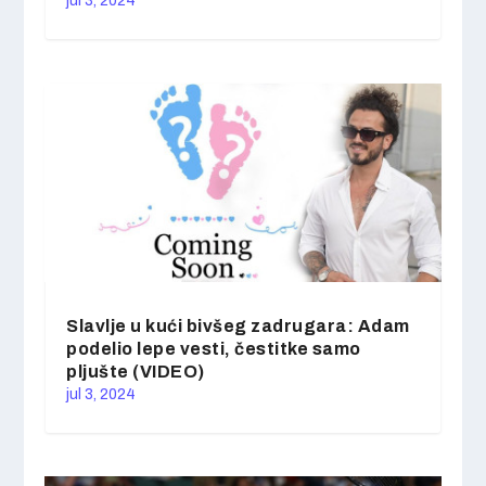
jul 3, 2024
Slavlje u kući bivšeg zadrugara: Adam
podelio lepe vesti, čestitke samo
pljušte (VIDEO)
jul 3, 2024