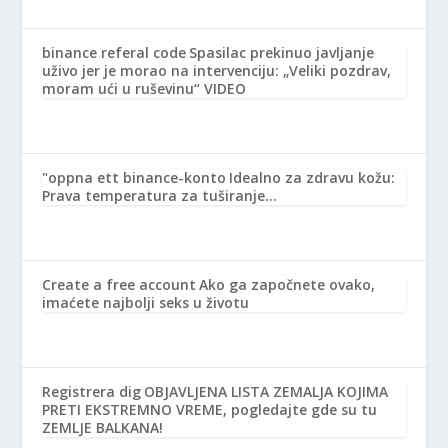
binance referal code
Spasilac prekinuo javljanje
uživo jer je morao na intervenciju: „Veliki pozdrav,
moram ući u ruševinu“ VIDEO
"oppna ett binance-konto
Idealno za zdravu kožu:
Prava temperatura za tuširanje…
Create a free account
Ako ga započnete ovako,
imaćete najbolji seks u životu
Registrera dig
OBJAVLJENA LISTA ZEMALJA KOJIMA
PRETI EKSTREMNO VREME, pogledajte gde su tu
ZEMLJE BALKANA!