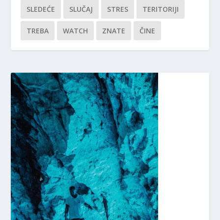
SLEDEĆE
SLUČAJ
STRES
TERITORIJI
TREBA
WATCH
ZNATE
ČINE