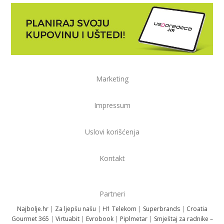
Marketing
Impressum
Uslovi korišćenja
Kontakt
Partneri
Najbolje.hr
|
Za ljepšu našu
|
H1 Telekom
|
Superbrands
|
Croatia
Gourmet 365
|
Virtuabit
|
Evrobook
|
Piplmetar
|
Smještaj za radnike –