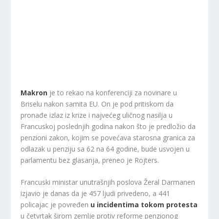
Makron
je to rekao na konferenciji za novinare u
Briselu nakon samita EU. On je pod pritiskom da
pronađe izlaz iz krize i najvećeg uličnog nasilja u
Francuskoj poslednjih godina nakon što je predložio da
penzioni zakon, kojim se povećava starosna granica za
odlazak u penziju sa 62 na 64 godine, bude usvojen u
parlamentu bez glasanja, preneo je Rojters.
Francuski ministar unutrašnjih poslova Žeral Darmanen
izjavio je danas da je 457 ljudi privedeno, a 441
policajac je povređen
u incidentima tokom protesta
u četvrtak širom zemlje protiv reforme penzionog