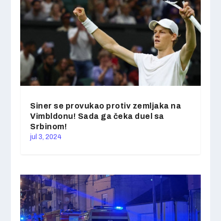
Siner se provukao protiv zemljaka na
Vimbldonu! Sada ga čeka duel sa
Srbinom!
jul 3, 2024