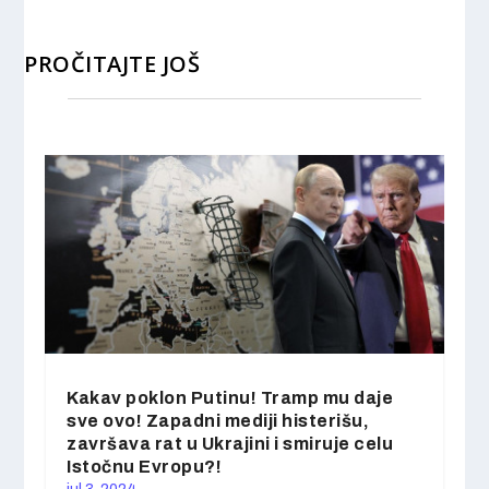
PROČITAJTE JOŠ
Kakav poklon Putinu! Tramp mu daje
sve ovo! Zapadni mediji histerišu,
završava rat u Ukrajini i smiruje celu
Istočnu Evropu?!