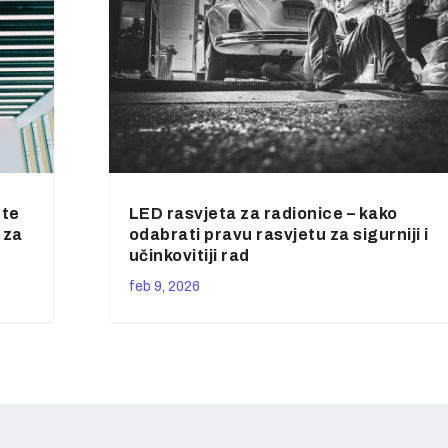
ete
LED rasvjeta za radionice – kako
 za
odabrati pravu rasvjetu za sigurniji i
učinkovitiji rad
feb 9, 2026