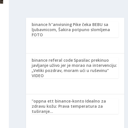
binance h"anvisning
Pike čeka BEBU sa
…
ljubavnicom, Šakira potpuno slomljena
FOTO
binance referal code
Spasilac prekinuo
javljanje uživo jer je morao na intervenciju:
„Veliki pozdrav, moram ući u ruševinu“
VIDEO
"oppna ett binance-konto
Idealno za
zdravu kožu: Prava temperatura za
tuširanje…