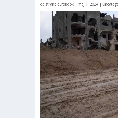
od strane
evrobook
|
maj 1, 2024
|
Uncatego