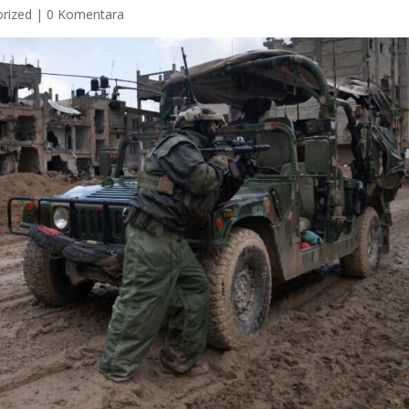
rized
|
0 Komentara