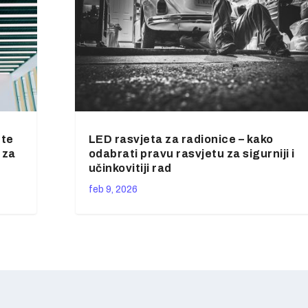
ete
LED rasvjeta za radionice – kako
 za
odabrati pravu rasvjetu za sigurniji i
učinkovitiji rad
feb 9, 2026