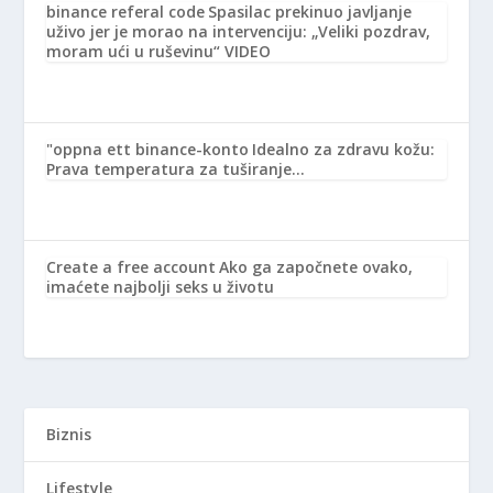
binance referal code
Spasilac prekinuo javljanje
uživo jer je morao na intervenciju: „Veliki pozdrav,
moram ući u ruševinu“ VIDEO
"oppna ett binance-konto
Idealno za zdravu kožu:
Prava temperatura za tuširanje…
Create a free account
Ako ga započnete ovako,
imaćete najbolji seks u životu
Biznis
Lifestyle