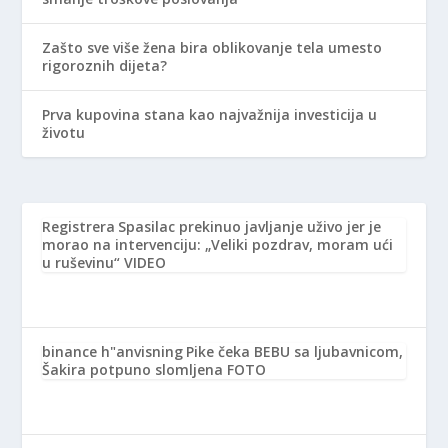
Zašto sve više žena bira oblikovanje tela umesto
rigoroznih dijeta?
Prva kupovina stana kao najvažnija investicija u
životu
Registrera
Spasilac prekinuo javljanje uživo jer je
morao na intervenciju: „Veliki pozdrav, moram ući
u ruševinu“ VIDEO
binance h"anvisning
Pike čeka BEBU sa ljubavnicom,
Šakira potpuno slomljena FOTO