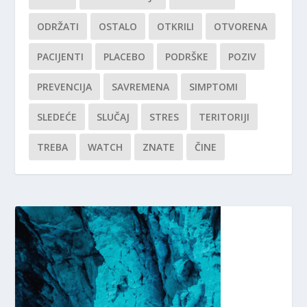
ODRŽATI
OSTALO
OTKRILI
OTVORENA
PACIJENTI
PLACEBO
PODRŠKE
POZIV
PREVENCIJA
SAVREMENA
SIMPTOMI
SLEDEĆE
SLUČAJ
STRES
TERITORIJI
TREBA
WATCH
ZNATE
ČINE