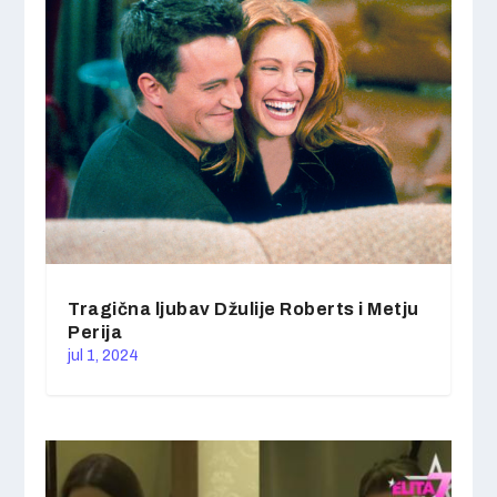
Tragična ljubav Džulije Roberts i Metju
Perija
jul 1, 2024