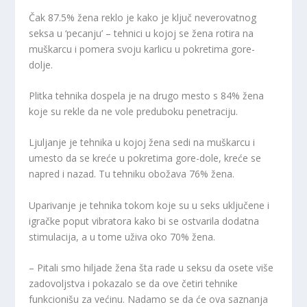
Čak 87.5% žena reklo je kako je ključ neverovatnog
seksa u ‘pecanju’ – tehnici u kojoj se žena rotira na
muškarcu i pomera svoju karlicu u pokretima gore-
dolje.
Plitka tehnika dospela je na drugo mesto s 84% žena
koje su rekle da ne vole preduboku penetraciju.
Ljuljanje je tehnika u kojoj žena sedi na muškarcu i
umesto da se kreće u pokretima gore-dole, kreće se
napred i nazad. Tu tehniku obožava 76% žena.
Uparivanje je tehnika tokom koje su u seks uključene i
igračke poput vibratora kako bi se ostvarila dodatna
stimulacija, a u tome uživa oko 70% žena.
– Pitali smo hiljade žena šta rade u seksu da osete više
zadovoljstva i pokazalo se da ove četiri tehnike
funkcionišu za većinu. Nadamo se da će ova saznanja