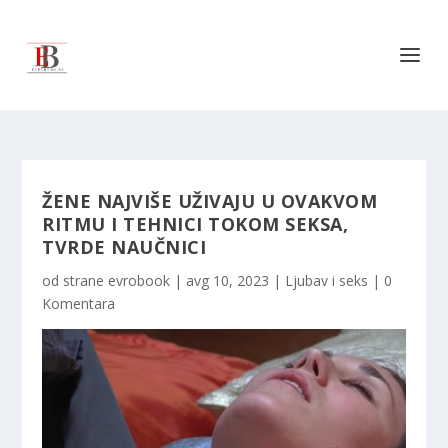
ŽENE NAJVIŠE UŽIVAJU U OVAKVOM
RITMU I TEHNICI TOKOM SEKSA,
TVRDE NAUČNICI
od strane
evrobook
|
avg 10, 2023
|
Ljubav i seks
|
0
Komentara