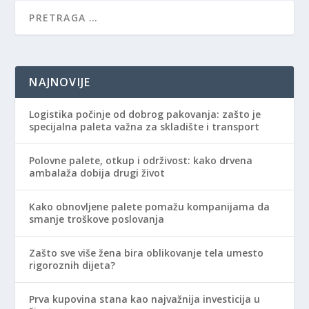
NAJNOVIJE
Logistika počinje od dobrog pakovanja: zašto je
specijalna paleta važna za skladište i transport
Polovne palete, otkup i održivost: kako drvena
ambalaža dobija drugi život
Kako obnovljene palete pomažu kompanijama da
smanje troškove poslovanja
Zašto sve više žena bira oblikovanje tela umesto
rigoroznih dijeta?
Prva kupovina stana kao najvažnija investicija u