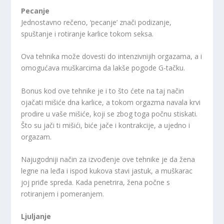
Pecanje
Jednostavno rečeno, ‘pecanje’ znači podizanje,
spuštanje i rotiranje karlice tokom seksa.
Ova tehnika može dovesti do intenzivnijih orgazama, a i
omogućava muškarcima da lakše pogode G-tačku.
Bonus kod ove tehnike je i to što ćete na taj način
ojačati mišiće dna karlice, a tokom orgazma navala krvi
prodire u vaše mišiće, koji se zbog toga počnu stiskati.
Što su jači ti mišići, biće jače i kontrakcije, a ujedno i
orgazam.
Najugodniji način za izvođenje ove tehnike je da žena
legne na leđa i ispod kukova stavi jastuk, a muškarac
joj priđe spreda. Kada penetrira, žena počne s
rotiranjem i pomeranjem.
Ljuljanje