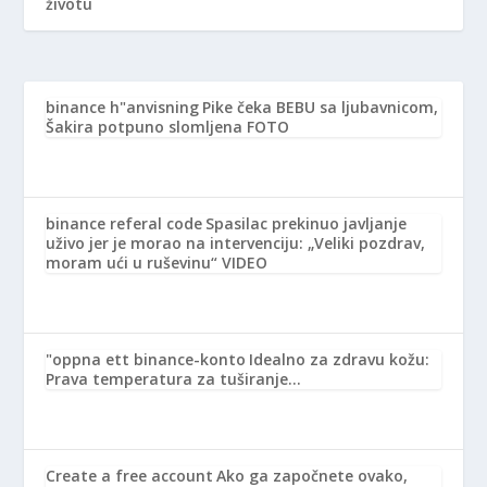
životu
binance h"anvisning
Pike čeka BEBU sa ljubavnicom,
Šakira potpuno slomljena FOTO
binance referal code
Spasilac prekinuo javljanje
uživo jer je morao na intervenciju: „Veliki pozdrav,
moram ući u ruševinu“ VIDEO
"oppna ett binance-konto
Idealno za zdravu kožu:
Prava temperatura za tuširanje…
Create a free account
Ako ga započnete ovako,