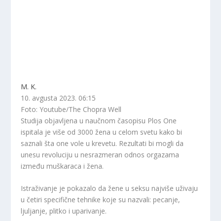
M. K.
10. avgusta 2023. 06:15
Foto: Youtube/The Chopra Well
Studija objavljena u naučnom časopisu Plos One
ispitala je više od 3000 žena u celom svetu kako bi
saznali šta one vole u krevetu. Rezultati bi mogli da
unesu revoluciju u nesrazmeran odnos orgazama
između muškaraca i žena.
Istraživanje je pokazalo da žene u seksu najviše uživaju
u četiri specifične tehnike koje su nazvali: pecanje,
ljuljanje, plitko i uparivanje.