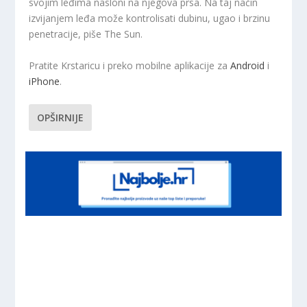
svojim leđima nasloni na njegova prsa. Na taj način
izvijanjem leđa može kontrolisati dubinu, ugao i brzinu
penetracije, piše The Sun.
Pratite Krstaricu i preko mobilne aplikacije za
Android
i
iPhone
.
OPŠIRNIJE