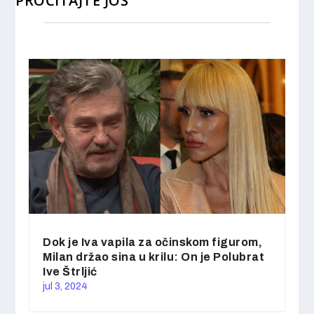
PROČITAJTE JOŠ
Dok je Iva vapila za očinskom figurom,
Milan držao sina u krilu: On je Polubrat
Ive Štrljić
jul 3, 2024