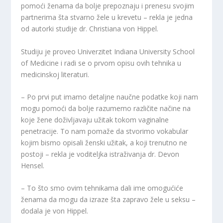
pomoći ženama da bolje prepoznaju i prenesu svojim
partnerima šta stvarno žele u krevetu – rekla je jedna
od autorki studije dr. Christiana von Hippel.
Studiju je proveo Univerzitet Indiana University School
of Medicine i radi se o prvom opisu ovih tehnika u
medicinskoj literaturi.
– Po prvi put imamo detaljne naučne podatke koji nam
mogu pomoći da bolje razumemo različite načine na
koje žene doživljavaju užitak tokom vaginalne
penetracije. To nam pomaže da stvorimo vokabular
kojim bismo opisali ženski užitak, a koji trenutno ne
postoji – rekla je voditeljka istraživanja dr. Devon
Hensel.
– To što smo ovim tehnikama dali ime omogućiće
ženama da mogu da izraze šta zapravo žele u seksu –
dodala je von Hippel.