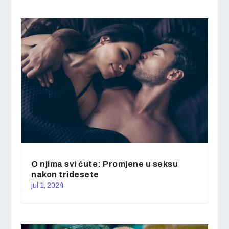
O njima svi ćute: Promjene u seksu
nakon tridesete
jul 1, 2024