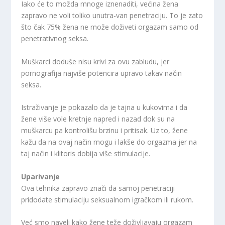
Iako će to možda mnoge iznenaditi, većina žena
zapravo ne voli toliko unutra-van penetraciju. To je zato
što čak 75% žena ne može doživeti orgazam samo od
penetrativnog seksa.
Muškarci doduše nisu krivi za ovu zabludu, jer
pornografija najviše potencira upravo takav način
seksa.
Istraživanje je pokazalo da je tajna u kukovima i da
žene više vole kretnje napred i nazad dok su na
muškarcu pa kontrolišu brzinu i pritisak. Uz to, žene
kažu da na ovaj način mogu i lakše do orgazma jer na
taj način i klitoris dobija više stimulacije.
Uparivanje
Ova tehnika zapravo znači da samoj penetraciji
pridodate stimulaciju seksualnom igračkom ili rukom.
Već smo naveli kako žene teže doživljavaju orgazam