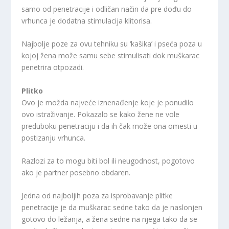
samo od penetracije i odličan način da pre dođu do
vrhunca je dodatna stimulacija klitorisa.
Najbolje poze za ovu tehniku su ‘kašika’ i pseća poza u
kojoj žena može samu sebe stimulisati dok muškarac
penetrira otpozadi.
Plitko
Ovo je možda najveće iznenađenje koje je ponudilo
ovo istraživanje. Pokazalo se kako žene ne vole
preduboku penetraciju i da ih čak može ona omesti u
postizanju vrhunca.
Razlozi za to mogu biti bol ili neugodnost, pogotovo
ako je partner posebno obdaren.
Jedna od najboljih poza za isprobavanje plitke
penetracije je da muškarac sedne tako da je naslonjen
gotovo do ležanja, a žena sedne na njega tako da se