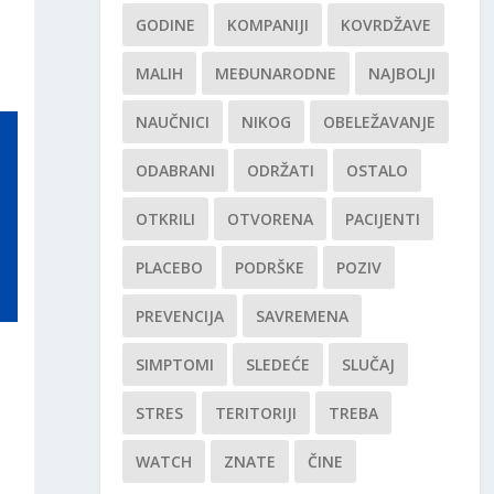
GODINE
KOMPANIJI
KOVRDŽAVE
MALIH
MEĐUNARODNE
NAJBOLJI
NAUČNICI
NIKOG
OBELEŽAVANJE
ODABRANI
ODRŽATI
OSTALO
OTKRILI
OTVORENA
PACIJENTI
PLACEBO
PODRŠKE
POZIV
PREVENCIJA
SAVREMENA
SIMPTOMI
SLEDEĆE
SLUČAJ
STRES
TERITORIJI
TREBA
WATCH
ZNATE
ČINE