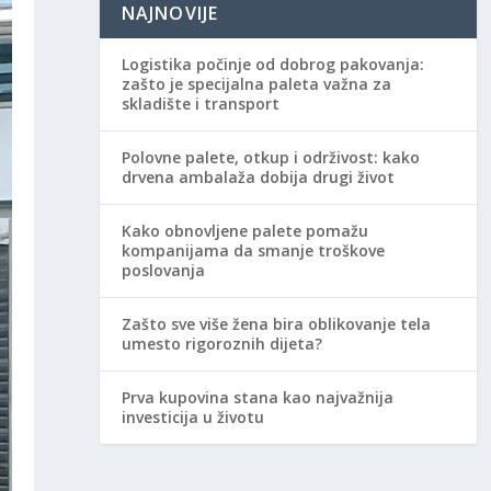
NAJNOVIJE
Logistika počinje od dobrog pakovanja:
zašto je specijalna paleta važna za
skladište i transport
Polovne palete, otkup i održivost: kako
drvena ambalaža dobija drugi život
Kako obnovljene palete pomažu
kompanijama da smanje troškove
poslovanja
Zašto sve više žena bira oblikovanje tela
umesto rigoroznih dijeta?
Prva kupovina stana kao najvažnija
investicija u životu