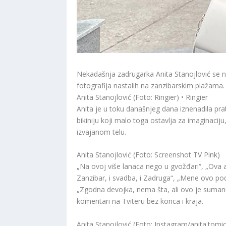
Nekadašnja zadrugarka Anita Stanojlović se 
fotografija nastalih na zanzibarskim plažama.
Anita Stanojlović (Foto: Ringier) • Ringier
Anita je u toku današnjeg dana iznenadila pr
bikiniju koji malo toga ostavlja za imaginaci
izvajanom telu.
Anita Stanojlović (Foto: Screenshot TV Pink)
„Na ovoj više lanaca nego u gvožđari“, „Ova 
Zanzibar, i svadba, i Zadruga“, „Mene ovo pod
„Zgodna devojka, nema šta, ali ovo je sumanu
komentari na Tviteru bez konca i kraja.
Anita Stanojlović (Foto: Instagram/anita.tomi