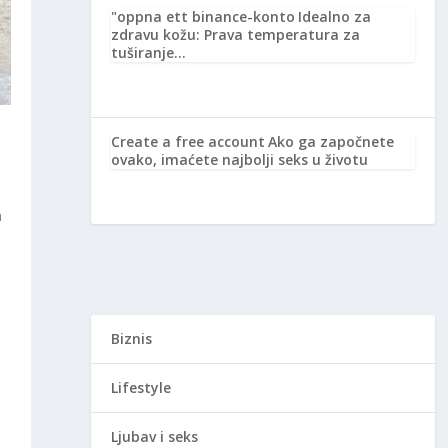
"oppna ett binance-konto
Idealno za
zdravu kožu: Prava temperatura za
tuširanje…
Create a free account
Ako ga započnete
ovako, imaćete najbolji seks u životu
m
Biznis
Lifestyle
Ljubav i seks