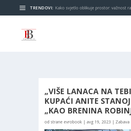
TRENDOVI:
Kako svjetlo oblikuje prostor: važnost ra
„VIŠE LANACA NA TEB
KUPAĆI ANITE STANO
„KAO BRENINA ROBINJ
od strane
evrobook
|
avg 19, 2023
|
Zabava