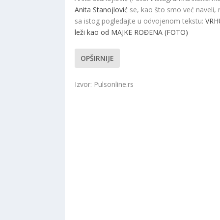
Anita Stanojlović
se, kao što smo već naveli, 
sa istog pogledajte u odvojenom tekstu:
VRH
leži kao od MAJKE ROĐENA (FOTO)
OPŠIRNIJE
Izvor: Pulsonline.rs