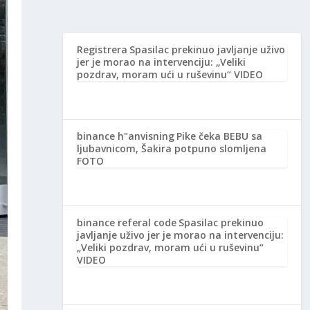
Registrera
Spasilac prekinuo javljanje uživo
jer je morao na intervenciju: „Veliki
pozdrav, moram ući u ruševinu“ VIDEO
binance h"anvisning
Pike čeka BEBU sa
ljubavnicom, Šakira potpuno slomljena
FOTO
binance referal code
Spasilac prekinuo
javljanje uživo jer je morao na intervenciju:
„Veliki pozdrav, moram ući u ruševinu“
VIDEO