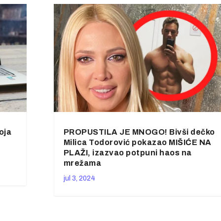
oja
PROPUSTILA JE MNOGO! Bivši dečko
Milica Todorović pokazao MIŠIĆE NA
PLAŽI, izazvao potpuni haos na
mrežama
jul 3, 2024