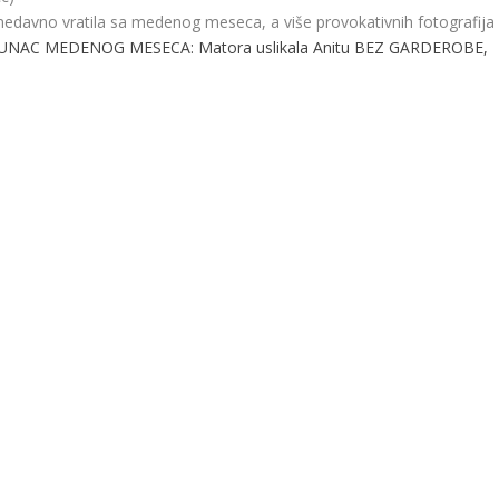
nedavno vratila sa medenog meseca, a više provokativnih fotografija
UNAC MEDENOG MESECA: Matora uslikala Anitu BEZ GARDEROBE,