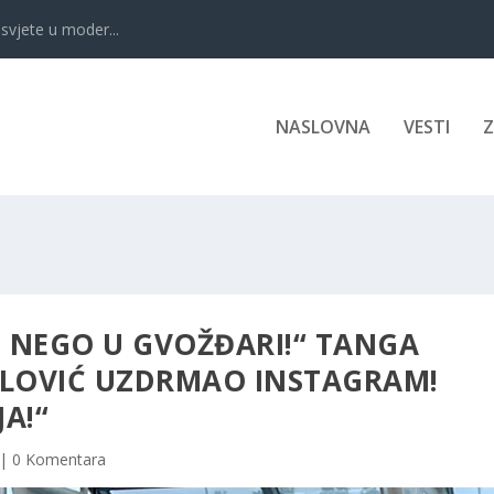
svjete u moder...
NASLOVNA
VESTI
I NEGO U GVOŽĐARI!“ TANGA
JLOVIĆ UZDRMAO INSTAGRAM!
A!“
|
0 Komentara