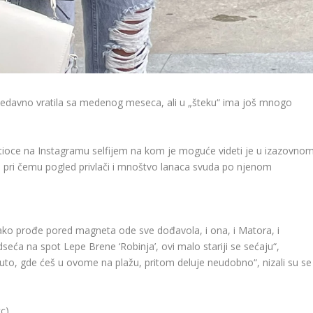
nedavno vratila sa medenog meseca, ali u „šteku“ ima još mnogo
atioce na Instagramu selfijem na kom je moguće videti je u izazovno
ju, pri čemu pogled privlači i mnoštvo lanaca svuda po njenom
ako prođe pored magneta ode sve dođavola, i ona, i Matora, i
seća na spot Lepe Brene ‘Robinja’, ovi malo stariji se sećaju“,
to, gde ćeš u ovome na plažu, pritom deluje neudobno“, nizali su se
cc)