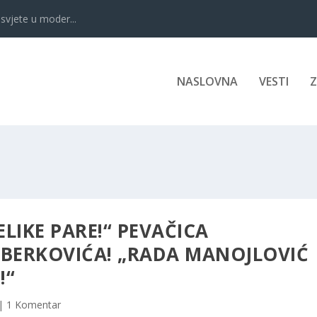
svjete u moder...
NASLOVNA
VESTI
ELIKE PARE!“ PEVAČICA
 BERKOVIĆA! „RADA MANOJLOVIĆ
!“
|
1 Komentar