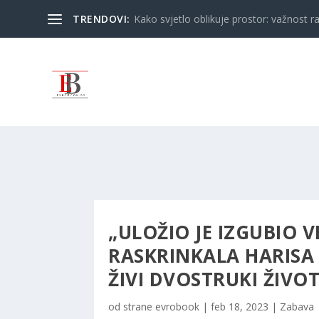
TRENDOVI:
Kako svjetlo oblikuje prostor: važnost ra
„ULOŽIO JE IZGUBIO V
RASKRINKALA HARISA
ŽIVI DVOSTRUKI ŽIVOT
od strane
evrobook
|
feb 18, 2023
|
Zabava