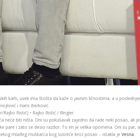
kih karti, uvek ima štošta da kaže o javnim ličnostima, a u poslednj
anojlović i Haris Berković.
/Rajko Ristić) • Rajko Ristić / Ringier
a neće biti ništa. Oni su pokušavali zajedno da rade neki posao, ali je
like pare i zato se desio razdor. To im je velika opomena. Oni su par, al
 nekog mlađeg muškarca kog susreće kroz posao – istakla je
Vesna
.