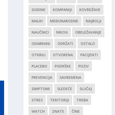
GODINE
KOMPANIJI
KOVRDŽAVE
MALIH
MEĐUNARODNE
NAJBOLJI
NAUČNICI
NIKOG
OBELEŽAVANJE
ODABRANI
ODRŽATI
OSTALO
OTKRILI
OTVORENA
PACIJENTI
PLACEBO
PODRŠKE
POZIV
PREVENCIJA
SAVREMENA
SIMPTOMI
SLEDEĆE
SLUČAJ
STRES
TERITORIJI
TREBA
WATCH
ZNATE
ČINE