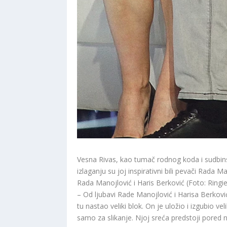
Vesna Rivas, kao tumač rodnog koda i sudbins
izlaganju su joj inspirativni bili pevači Rada M
Rada Manojlović i Haris Berković (Foto: Ringier
– Od ljubavi Rade Manojlović i Harisa Berković
tu nastao veliki blok. On je uložio i izgubio ve
samo za slikanje. Njoj sreća predstoji pored