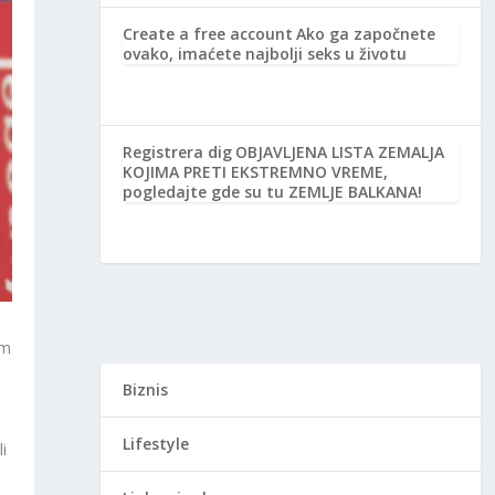
Create a free account
Ako ga započnete
ovako, imaćete najbolji seks u životu
Registrera dig
OBJAVLJENA LISTA ZEMALJA
KOJIMA PRETI EKSTREMNO VREME,
pogledajte gde su tu ZEMLJE BALKANA!
em
Biznis
Lifestyle
i