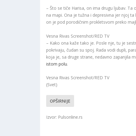
– Što se tiče Harisa, on ima drugu ljubav. Ta o
na mapi. Ona je tužna i depresivna jer njoj ta 
on je pod porodičnim prokletsvom preko maj
Vesna Rivas Screenshot/RED TV
– Kako ona kaže tako je. Posle nje, tu je sest
pokrivaju, čudan su spoj. Rada vodi dupli, para
koja je, sa druge strane, nedavno zapanjila
istom polu
.
Vesna Rivas Screenshot/RED TV
(Svet)
OPŠIRNIJE
Izvor: Pulsonline.rs