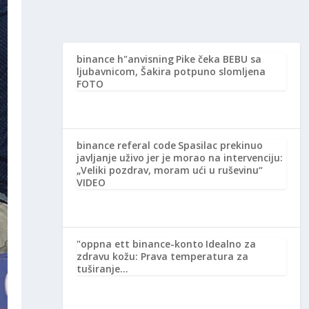
binance h"anvisning
Pike čeka BEBU sa
ljubavnicom, Šakira potpuno slomljena
FOTO
binance referal code
Spasilac prekinuo
javljanje uživo jer je morao na intervenciju:
„Veliki pozdrav, moram ući u ruševinu“
VIDEO
"oppna ett binance-konto
Idealno za
zdravu kožu: Prava temperatura za
tuširanje…