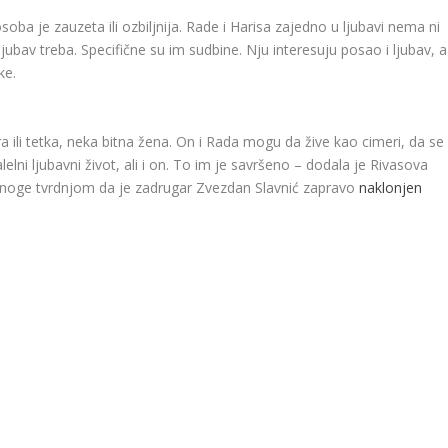
soba je zauzeta ili ozbiljnija. Rade i Harisa zajedno u ljubavi nema ni
ljubav treba. Specifične su im sudbine. Nju interesuju posao i ljubav, a
ke.
ra ili tetka, neka bitna žena. On i Rada mogu da žive kao cimeri, da se
lelni ljubavni život, ali i on. To im je savršeno – dodala je Rivasova
 mnoge tvrdnjom da je zadrugar Zvezdan Slavnić zapravo
naklonjen