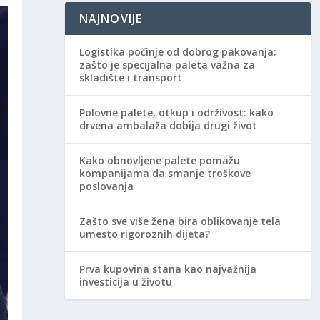
NAJNOVIJE
Logistika počinje od dobrog pakovanja:
zašto je specijalna paleta važna za
skladište i transport
Polovne palete, otkup i održivost: kako
drvena ambalaža dobija drugi život
Kako obnovljene palete pomažu
kompanijama da smanje troškove
poslovanja
Zašto sve više žena bira oblikovanje tela
umesto rigoroznih dijeta?
Prva kupovina stana kao najvažnija
investicija u životu