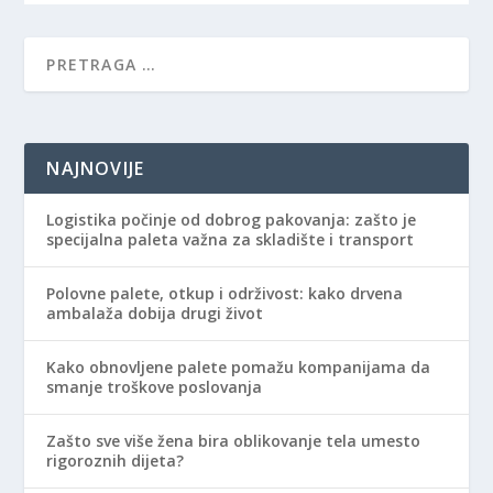
NAJNOVIJE
Logistika počinje od dobrog pakovanja: zašto je
specijalna paleta važna za skladište i transport
Polovne palete, otkup i održivost: kako drvena
ambalaža dobija drugi život
Kako obnovljene palete pomažu kompanijama da
smanje troškove poslovanja
Zašto sve više žena bira oblikovanje tela umesto
rigoroznih dijeta?