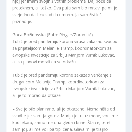
njoj jer imam svojih životnih problema. Daj bože da
preteknem, ali teško. Dva puta sam bio mrtav, pa mi je
svejedno da li ću sad da umrem. Ja sam živi leš –
priznao je.
Goca Božinovska (Foto: Ringier/Zoran Ilić)
Tubić je pred pandemiju korona virusa zakazao svadbu
sa prijateljicom Melanije Tramp, koordinatorkom za
evropske investicije za Srbiju Marijom Vurnik Lukovac,
ali su planovi morali da se otkažu.
Tubić je pred pandemiju korone zakazao venčanje s
drugaricom Melanije Tramp, koordinatorkom za
evropske investicije za Srbiju Marijom Vurnik Lukovac,
ali je to morao da otkaže:
– Sve je bilo planirano, ali je otkazano. Nema ništa od
svadbe jer sam ja gotov. Marija je tu uz mene, vodi me
kod lekara, samo me ona gleda i brine. Šta će, teret
sam joj, ali me voli pa trpi žena. Glava mi je trajno