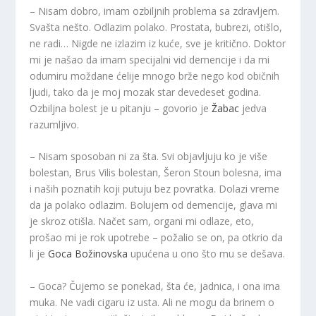
– Nisam dobro, imam ozbiljnih problema sa zdravljem.
Svašta nešto. Odlazim polako. Prostata, bubrezi, otišlo,
ne radi… Nigde ne izlazim iz kuće, sve je kritično. Doktor
mi je našao da imam specijalni vid demencije i da mi
odumiru moždane ćelije mnogo brže nego kod običnih
ljudi, tako da je moj mozak star devedeset godina.
Ozbiljna bolest je u pitanju – govorio je
Žabac
jedva
razumljivo.
– Nisam sposoban ni za šta. Svi objavljuju ko je više
bolestan, Brus Vilis bolestan, Šeron Stoun bolesna, ima
i naših poznatih koji putuju bez povratka. Dolazi vreme
da ja polako odlazim. Bolujem od demencije, glava mi
je skroz otišla. Načet sam, organi mi odlaze, eto,
prošao mi je rok upotrebe – požalio se on, pa otkrio da
li je
Goca Božinovska
upućena u ono što mu se dešava.
– Goca? Čujemo se ponekad, šta će, jadnica, i ona ima
muka. Ne vadi cigaru iz usta. Ali ne mogu da brinem o