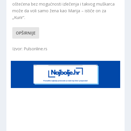
oštećena bez mogućnosti izlečenja i takvog muškarca
može da voli samo žena kao Marija – ističe on za
„Kurir“.
OPŠIRNIJE
Izvor: Pulsonline.rs