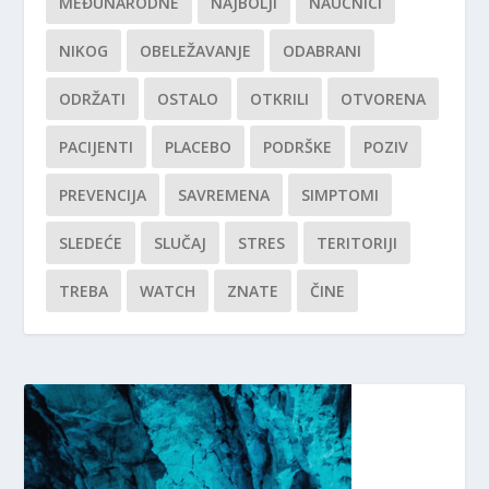
MEĐUNARODNE
NAJBOLJI
NAUČNICI
NIKOG
OBELEŽAVANJE
ODABRANI
ODRŽATI
OSTALO
OTKRILI
OTVORENA
PACIJENTI
PLACEBO
PODRŠKE
POZIV
PREVENCIJA
SAVREMENA
SIMPTOMI
SLEDEĆE
SLUČAJ
STRES
TERITORIJI
TREBA
WATCH
ZNATE
ČINE