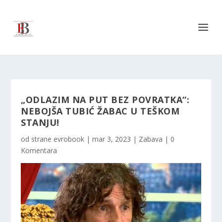
„ODLAZIM NA PUT BEZ POVRATKA“:
NEBOJŠA TUBIĆ ŽABAC U TEŠKOM
STANJU!
od strane
evrobook
|
mar 3, 2023
|
Zabava
|
0
Komentara