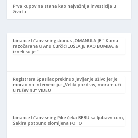
Prva kupovina stana kao najvažnija investicija u
životu
binance h"anvisningsbonus
„OMANULA JE!“ Kuma
razočarana u Anu Ćurčić! „UŠLA JE KAO BOMBA, a
izneli su je!“
Registrera
Spasilac prekinuo javljanje uživo jer je
morao na intervenciju: „Veliki pozdrav, moram ući
u ruševinu“ VIDEO
binance h"anvisning
Pike čeka BEBU sa ljubavnicom,
Šakira potpuno slomljena FOTO