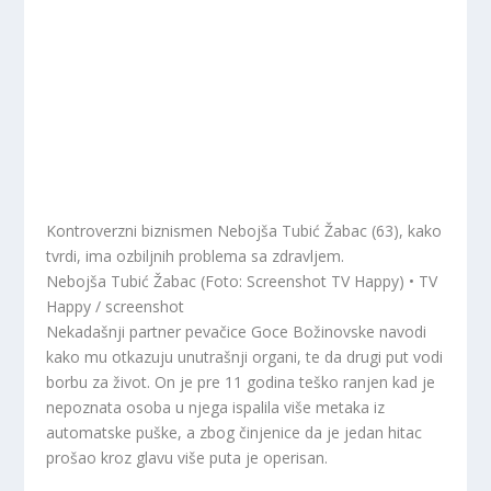
Kontroverzni biznismen Nebojša Tubić Žabac (63), kako
tvrdi, ima ozbiljnih problema sa zdravljem.
Nebojša Tubić Žabac (Foto: Screenshot TV Happy) • TV
Happy / screenshot
Nekadašnji partner pevačice Goce Božinovske navodi
kako mu otkazuju unutrašnji organi, te da drugi put vodi
borbu za život. On je pre 11 godina teško ranjen kad je
nepoznata osoba u njega ispalila više metaka iz
automatske puške, a zbog činjenice da je jedan hitac
prošao kroz glavu više puta je operisan.