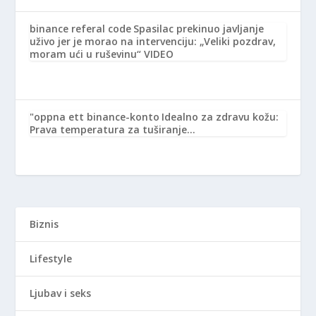
binance referal code
Spasilac prekinuo javljanje
uživo jer je morao na intervenciju: „Veliki pozdrav,
moram ući u ruševinu“ VIDEO
"oppna ett binance-konto
Idealno za zdravu kožu:
Prava temperatura za tuširanje…
Biznis
Lifestyle
Ljubav i seks