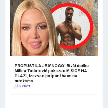
PROPUSTILA JE MNOGO! Bivši dečko
Milica Todorović pokazao MIŠIĆE NA
PLAŽI, izazvao potpuni haos na
mrežama
jul 3, 2024