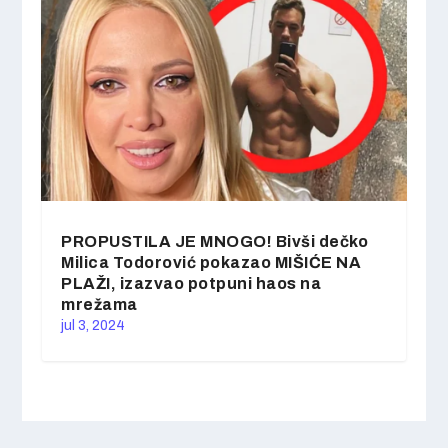
PROPUSTILA JE MNOGO! Bivši dečko
Milica Todorović pokazao MIŠIĆE NA
PLAŽI, izazvao potpuni haos na
mrežama
jul 3, 2024