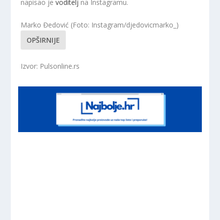
napisao je
voditelj
na Instagramu.
Marko Đedović (Foto: Instagram/djedovicmarko_)
OPŠIRNIJE
Izvor: Pulsonline.rs