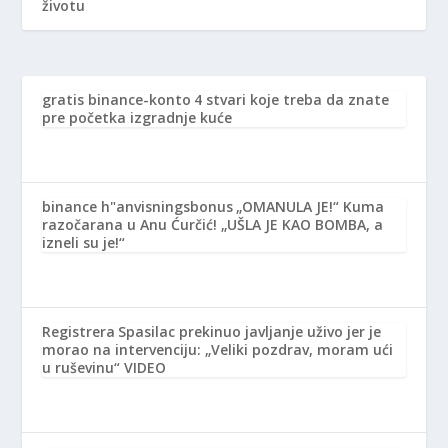
životu
gratis binance-konto
4 stvari koje treba da znate
pre početka izgradnje kuće
binance h"anvisningsbonus
„OMANULA JE!“ Kuma
razočarana u Anu Ćurčić! „UŠLA JE KAO BOMBA, a
izneli su je!“
Registrera
Spasilac prekinuo javljanje uživo jer je
morao na intervenciju: „Veliki pozdrav, moram ući
u ruševinu“ VIDEO