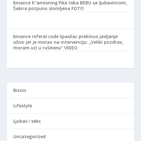
binance h"anvisning
Pike čeka BEBU sa ljubavnicom,
Šakira potpuno slomljena FOTO
binance referal code
Spasilac prekinuo javljanje
uživo jer je morao na intervenciju: „Veliki pozdrav,
moram ući u ruševinu“ VIDEO
Biznis
Lifestyle
Ljubav i seks
Uncategorized