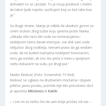
dohvatim to se i pozlati. To je moja prednost i mislim
da takve ljude najviše i poštujem koji su baš takvi kao
ja.“
Sa druge strane, Marija je odbila da ubuduće govori za
crnim stolom zbog tužbe koju sprema protiv Marka.
„Nikada više neću biti ovde na nominacijama i
nedeljnom tamo davati intervjue, sve dok sam ovde.
Isključivo zbog voditelja, nemam pravo da ga vređam
ovde, da ne budem kažnjena nedeljnim honorarom,
neću ga vređati, ali ono što priča o meni u spoljnom
svetu dokazaće na sudu, po drugi put.“
Marko Đedović (Foto: Screenshot TV Red)
Đedović se oglasio na društvenim mrežama i objavio
prilično jasnu poruku, premda nije bilo precizirano da li
je upućena
Miloševiću
ili
Kulićki
.
– I sve mi se nešto čini da sam bolje prošao od vas –