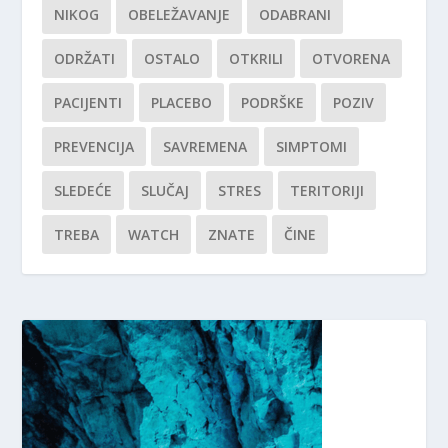
NIKOG
OBELEŽAVANJE
ODABRANI
ODRŽATI
OSTALO
OTKRILI
OTVORENA
PACIJENTI
PLACEBO
PODRŠKE
POZIV
PREVENCIJA
SAVREMENA
SIMPTOMI
SLEDEĆE
SLUČAJ
STRES
TERITORIJI
TREBA
WATCH
ZNATE
ČINE