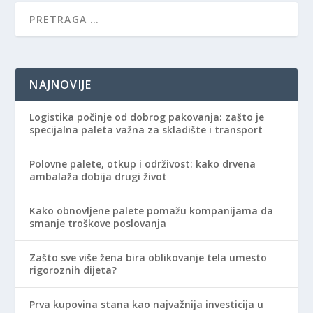
NAJNOVIJE
Logistika počinje od dobrog pakovanja: zašto je
specijalna paleta važna za skladište i transport
Polovne palete, otkup i održivost: kako drvena
ambalaža dobija drugi život
Kako obnovljene palete pomažu kompanijama da
smanje troškove poslovanja
Zašto sve više žena bira oblikovanje tela umesto
rigoroznih dijeta?
Prva kupovina stana kao najvažnija investicija u