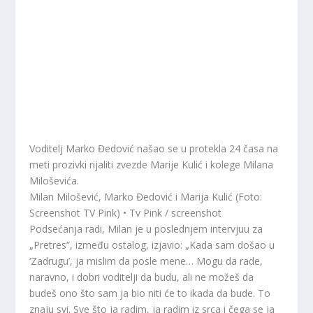
Voditelj Marko Đedović našao se u protekla 24 časa na
meti prozivki rijaliti zvezde Marije Kulić i kolege Milana
Miloševića.
Milan Milošević, Marko Đedović i Marija Kulić (Foto:
Screenshot TV Pink) • Tv Pink / screenshot
Podsećanja radi, Milan je u poslednjem intervjuu za
„Pretres“, između ostalog, izjavio: „Kada sam došao u
‘Zadrugu’, ja mislim da posle mene… Mogu da rade,
naravno, i dobri voditelji da budu, ali ne možeš da
budeš ono što sam ja bio niti će to ikada da bude. To
znaju svi. Sve što ja radim, ja radim iz srca i čega se ja