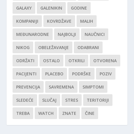
GALAXY
GALENIKIN
GODINE
KOMPANIJI
KOVRDŽAVE
MALIH
MEĐUNARODNE
NAJBOLJI
NAUČNICI
NIKOG
OBELEŽAVANJE
ODABRANI
ODRŽATI
OSTALO
OTKRILI
OTVORENA
PACIJENTI
PLACEBO
PODRŠKE
POZIV
PREVENCIJA
SAVREMENA
SIMPTOMI
SLEDEĆE
SLUČAJ
STRES
TERITORIJI
TREBA
WATCH
ZNATE
ČINE