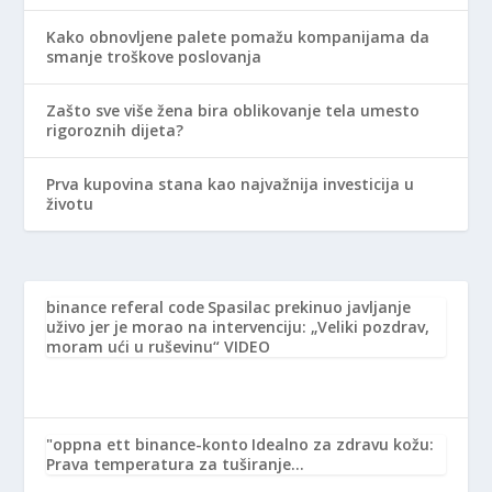
Kako obnovljene palete pomažu kompanijama da
smanje troškove poslovanja
Zašto sve više žena bira oblikovanje tela umesto
rigoroznih dijeta?
Prva kupovina stana kao najvažnija investicija u
životu
binance referal code
Spasilac prekinuo javljanje
uživo jer je morao na intervenciju: „Veliki pozdrav,
moram ući u ruševinu“ VIDEO
"oppna ett binance-konto
Idealno za zdravu kožu:
Prava temperatura za tuširanje…