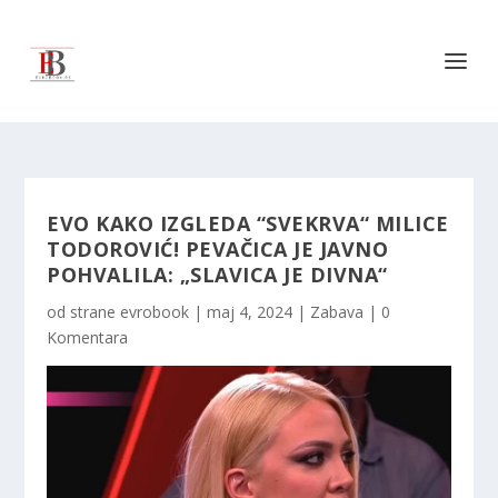
EVO KAKO IZGLEDA “SVEKRVA“ MILICE
TODOROVIĆ! PEVAČICA JE JAVNO
POHVALILA: „SLAVICA JE DIVNA“
od strane
evrobook
|
maj 4, 2024
|
Zabava
|
0
Komentara