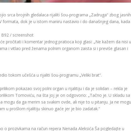
io srca brojnih gledalaca rijaliti šou-programa „Zadruga“ zbog jasnih
V formata, dok je u istom maniru nastavio i do današnjeg dana, kada
• B92 / screenshot
 pročitati i komentar jednog pratioca koji glasi: „Ne kažem da nisi 
ma i vitlao pred ženama polnim organom zaista si i previše glasan i
edio tokom učešća u rijaliti šou-programu „Veliki brat“.
ilikom pokazao svoj polni organ u rijalitiju i da je solidan – rekla je
rilikom Tomoviću, na šta joj je on odgovorio: „Tačno je. U skladu sa
a mogu da ga merim sa svakim ovde, ali nije to u pitanju. Ja ne mog
 u prošlom rijalitiju skinuo gaće jer je bio zadatak.“
o o prozivkama na račun repera Nenada Aleksića Ša pogledajte u