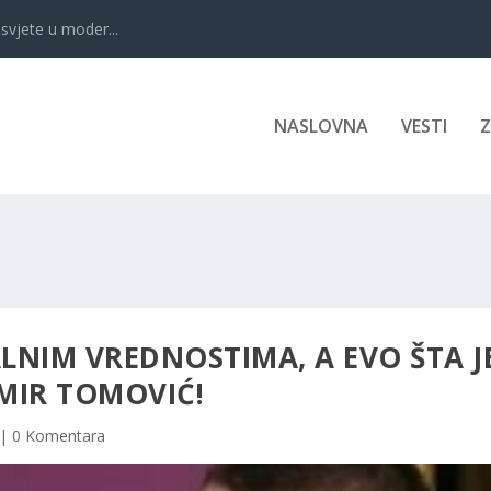
svjete u moder...
NASLOVNA
VESTI
LNIM VREDNOSTIMA, A EVO ŠTA J
MIR TOMOVIĆ!
|
0 Komentara