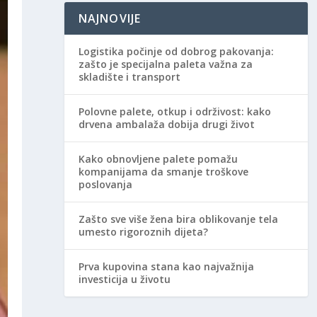
NAJNOVIJE
Logistika počinje od dobrog pakovanja:
zašto je specijalna paleta važna za
skladište i transport
Polovne palete, otkup i održivost: kako
drvena ambalaža dobija drugi život
Kako obnovljene palete pomažu
kompanijama da smanje troškove
poslovanja
Zašto sve više žena bira oblikovanje tela
umesto rigoroznih dijeta?
Prva kupovina stana kao najvažnija
investicija u životu