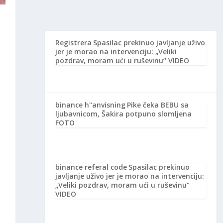
Registrera
Spasilac prekinuo javljanje uživo
jer je morao na intervenciju: „Veliki
pozdrav, moram ući u ruševinu“ VIDEO
u
binance h"anvisning
Pike čeka BEBU sa
ljubavnicom, Šakira potpuno slomljena
FOTO
binance referal code
Spasilac prekinuo
u
javljanje uživo jer je morao na intervenciju:
„Veliki pozdrav, moram ući u ruševinu“
VIDEO