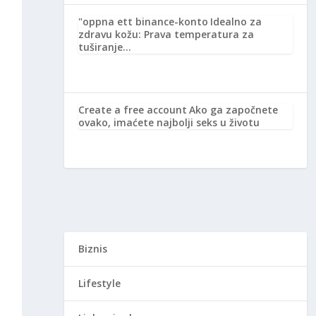
"oppna ett binance-konto
Idealno za
zdravu kožu: Prava temperatura za
tuširanje…
Create a free account
Ako ga započnete
ovako, imaćete najbolji seks u životu
Biznis
Lifestyle