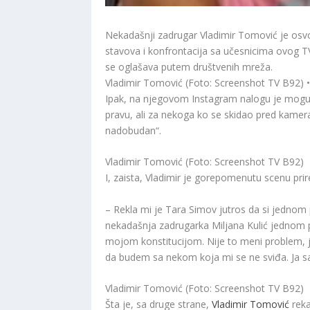
Nekadašnji zadrugar Vladimir Tomović je osvoj
stavova i konfrontacija sa učesnicima ovog T
se oglašava putem društvenih mreža.
Vladimir Tomović (Foto: Screenshot TV B92) 
Ipak, na njegovom Instagram nalogu je moguće
pravu, ali za nekoga ko se skidao pred kamera
nadobudan“.
Vladimir Tomović (Foto: Screenshot TV B92)
I, zaista, Vladimir je gorepomenutu scenu prir
– Rekla mi je Tara Simov jutros da si jednom pr
nekadašnja zadrugarka Miljana Kulić jednom p
mojom konstitucijom. Nije to meni problem, j
da budem sa nekom koja mi se ne sviđa. Ja sam
Vladimir Tomović (Foto: Screenshot TV B92)
Šta je, sa druge strane,
Vladimir Tomović
reka