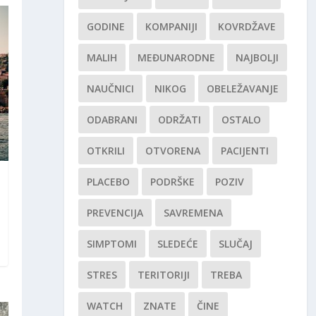
GODINE
KOMPANIJI
KOVRDŽAVE
MALIH
MEĐUNARODNE
NAJBOLJI
NAUČNICI
NIKOG
OBELEŽAVANJE
ODABRANI
ODRŽATI
OSTALO
OTKRILI
OTVORENA
PACIJENTI
PLACEBO
PODRŠKE
POZIV
PREVENCIJA
SAVREMENA
SIMPTOMI
SLEDEĆE
SLUČAJ
STRES
TERITORIJI
TREBA
WATCH
ZNATE
ČINE