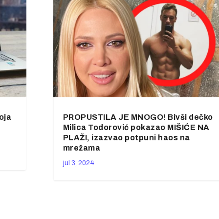
oja
PROPUSTILA JE MNOGO! Bivši dečko
Milica Todorović pokazao MIŠIĆE NA
PLAŽI, izazvao potpuni haos na
mrežama
jul 3, 2024