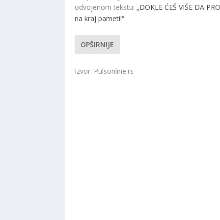
odvojenom tekstu:
„DOKLE ĆEŠ VIŠE DA PROZI
na kraj pameti!“
OPŠIRNIJE
Izvor: Pulsonline.rs