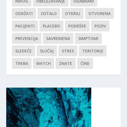
NIKOG
OBELEŽAVANJE
ODABRANI
ODRŽATI
OSTALO
OTKRILI
OTVORENA
PACIJENTI
PLACEBO
PODRŠKE
POZIV
PREVENCIJA
SAVREMENA
SIMPTOMI
SLEDEĆE
SLUČAJ
STRES
TERITORIJI
TREBA
WATCH
ZNATE
ČINE