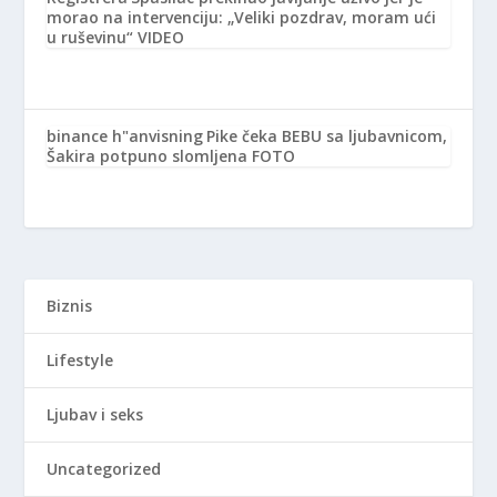
morao na intervenciju: „Veliki pozdrav, moram ući
u ruševinu“ VIDEO
binance h"anvisning
Pike čeka BEBU sa ljubavnicom,
Šakira potpuno slomljena FOTO
Biznis
Lifestyle
Ljubav i seks
Uncategorized