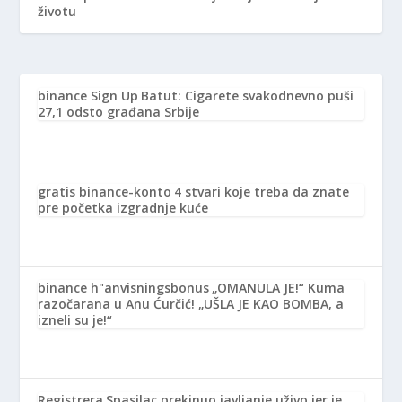
životu
binance Sign Up
Batut: Cigarete svakodnevno puši
27,1 odsto građana Srbije
gratis binance-konto
4 stvari koje treba da znate
pre početka izgradnje kuće
binance h"anvisningsbonus
„OMANULA JE!“ Kuma
razočarana u Anu Ćurčić! „UŠLA JE KAO BOMBA, a
izneli su je!“
Registrera
Spasilac prekinuo javljanje uživo jer je