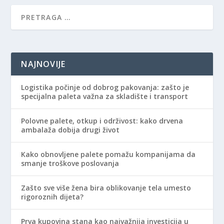
NAJNOVIJE
Logistika počinje od dobrog pakovanja: zašto je
specijalna paleta važna za skladište i transport
Polovne palete, otkup i održivost: kako drvena
ambalaža dobija drugi život
Kako obnovljene palete pomažu kompanijama da
smanje troškove poslovanja
Zašto sve više žena bira oblikovanje tela umesto
rigoroznih dijeta?
Prva kupovina stana kao najvažnija investicija u