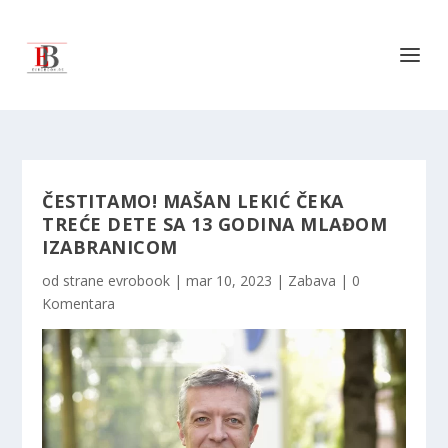
ČESTITAMO! MAŠAN LEKIĆ ČEKA
TREĆE DETE SA 13 GODINA MLAĐOM
IZABRANICOM
od strane
evrobook
|
mar 10, 2023
|
Zabava
|
0
Komentara