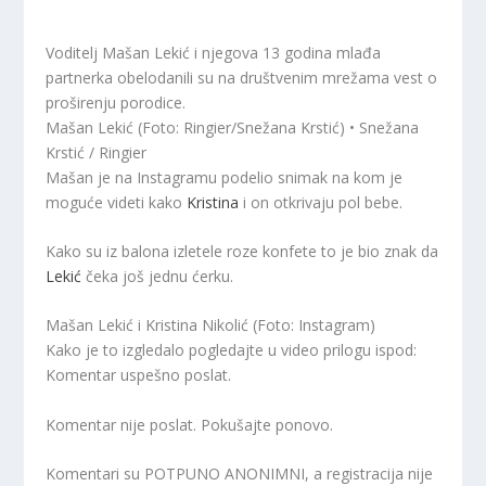
Voditelj Mašan Lekić i njegova 13 godina mlađa
partnerka obelodanili su na društvenim mrežama vest o
proširenju porodice.
Mašan Lekić (Foto: Ringier/Snežana Krstić) • Snežana
Krstić / Ringier
Mašan je na Instagramu podelio snimak na kom je
moguće videti kako
Kristina
i on otkrivaju pol bebe.
Kako su iz balona izletele roze konfete to je bio znak da
Lekić
čeka još jednu ćerku.
Mašan Lekić i Kristina Nikolić (Foto: Instagram)
Kako je to izgledalo pogledajte u video prilogu ispod:
Komentar uspešno poslat.
Komentar nije poslat. Pokušajte ponovo.
Komentari su POTPUNO ANONIMNI, a registracija nije