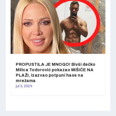
PROPUSTILA JE MNOGO! Bivši dečko
Milica Todorović pokazao MIŠIĆE NA
PLAŽI, izazvao potpuni haos na
mrežama
jul 3, 2024