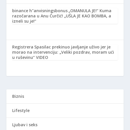
binance h"anvisningsbonus
„OMANULA JE!“ Kuma
razočarana u Anu Ćurčić! „UŠLA JE KAO BOMBA, a
izneli su je!“
Registrera
Spasilac prekinuo javljanje uživo jer je
morao na intervenciju: „Veliki pozdrav, moram ući
u ruševinu“ VIDEO
Biznis
Lifestyle
Ljubav i seks