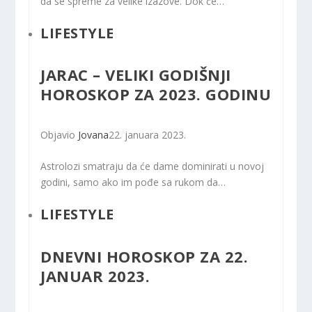
da se spreme za velike izazove. Dok će…
LIFESTYLE
JARAC – VELIKI GODIŠNJI
HOROSKOP ZA 2023. GODINU
Objavio
Jovana
22. januara 2023.
Astrolozi smatraju da će dame dominirati u novoj
godini, samo ako im pođe sa rukom da…
LIFESTYLE
DNEVNI HOROSKOP ZA 22.
JANUAR 2023.