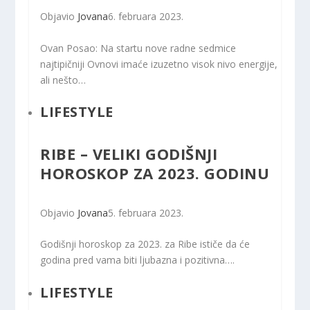
Objavio
Jovana
6. februara 2023.
Ovan Posao: Na startu nove radne sedmice
najtipičniji Ovnovi imaće izuzetno visok nivo energije,
ali nešto…
LIFESTYLE
RIBE – VELIKI GODIŠNJI
HOROSKOP ZA 2023. GODINU
Objavio
Jovana
5. februara 2023.
Godišnji horoskop za 2023. za Ribe ističe da će
godina pred vama biti ljubazna i pozitivna….
LIFESTYLE