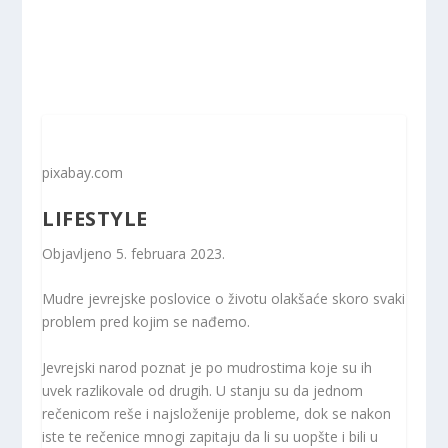
pixabay.com
LIFESTYLE
Objavljeno
5. februara 2023.
Mudre jevrejske poslovice o životu olakšaće skoro svaki
problem pred kojim se nađemo.
Jevrejski narod poznat je po mudrostima koje su ih
uvek razlikovale od drugih. U stanju su da jednom
rečenicom reše i najsloženije probleme, dok se nakon
iste te rečenice mnogi zapitaju da li su uopšte i bili u