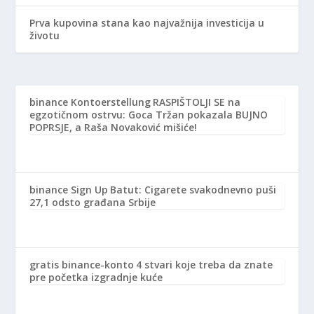
Prva kupovina stana kao najvažnija investicija u
životu
binance Kontoerstellung
RASPIŠTOLJI SE na
egzotičnom ostrvu: Goca Tržan pokazala BUJNO
POPRSJE, a Raša Novaković mišiće!
binance Sign Up
Batut: Cigarete svakodnevno puši
27,1 odsto građana Srbije
gratis binance-konto
4 stvari koje treba da znate
pre početka izgradnje kuće