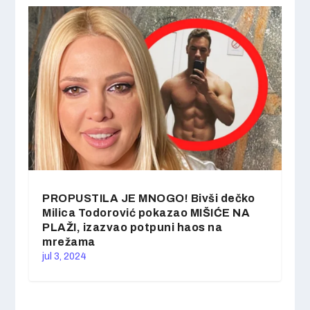
PROPUSTILA JE MNOGO! Bivši dečko
Milica Todorović pokazao MIŠIĆE NA
PLAŽI, izazvao potpuni haos na
mrežama
jul 3, 2024