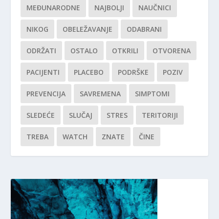
MEĐUNARODNE
NAJBOLJI
NAUČNICI
NIKOG
OBELEŽAVANJE
ODABRANI
ODRŽATI
OSTALO
OTKRILI
OTVORENA
PACIJENTI
PLACEBO
PODRŠKE
POZIV
PREVENCIJA
SAVREMENA
SIMPTOMI
SLEDEĆE
SLUČAJ
STRES
TERITORIJI
TREBA
WATCH
ZNATE
ČINE