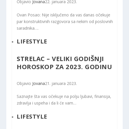
Objavio
Jovana
22. januara 2023.
Ovan Posao: Nije isključeno da vas danas očekuje
par konstruktivnih razgovora sa nekim od poslovnih
saradnika….
LIFESTYLE
STRELAC – VELIKI GODIŠNJI
HOROSKOP ZA 2023. GODINU
Objavio
Jovana
21. januara 2023.
Saznajte šta vas očekuje na polju ljubavi, finansija,
zdravlja i uspeha i da li će vam…
LIFESTYLE