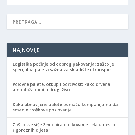
NAJNOVIJE
Logistika počinje od dobrog pakovanja: zašto je
specijalna paleta važna za skladište i transport
Polovne palete, otkup i održivost: kako drvena
ambalaža dobija drugi život
Kako obnovljene palete pomažu kompanijama da
smanje troškove poslovanja
Zašto sve više žena bira oblikovanje tela umesto
rigoroznih dijeta?