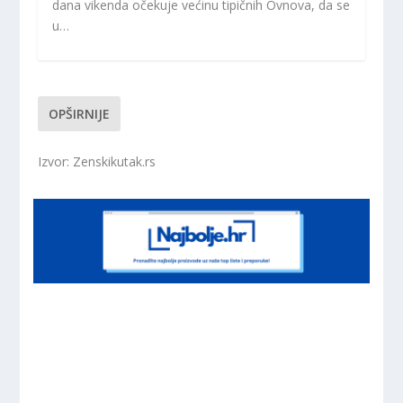
dana vikenda očekuje većinu tipičnih Ovnova, da se
u…
OPŠIRNIJE
Izvor: Zenskikutak.rs