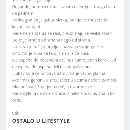
Gospode, pomozi mi da stanem na noge – mogu i sam
da padnem.
Koliko god da je ljubav slatka, od nje ne možete da
kuvate kompot.
Kada nema šta da se radi, preuzimaju se velike stvari.
Bolje je umreti od smeha nego od straha.
Iskustvo je reč kojom ljudi nazivaju svoje greške.
Ono što je supa za telo, smeh je za dušu.
Od uspeha do neuspeha deli nas samo jedan korak. Od
neuspeha do uspeha deli nas dugačak put.
Ljubav koja se održava darovima je večno gladna.
Ako imaš gorčinu u srcu, šećer u ustima neće ti pomoći.
Mudar čovek čuje jednu reč, a razume dve.
Kada izgleda da nema izlaza iz neke situacije, imaju bar
četiri.
uds
OSTALO U LIFESTYLE