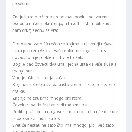
problemu.
Znaju kako možemo prepoznati podlu i pokvarenu
osobu u našem okruženju, a takođe i šta raditi kada
nam drugi sednu za vrat.
Donosimo vam 20 rečenica kojima su Jevereji rešavali
svaki problem.Ako se vaši problemi mogu rešiti za
novac, to nije problem – to je trošak.
Bog je dao čoveku dva uha i jedna usta da više sluša a
manje priča.
Vino je ušlo, misterija izašla.
Bog ne može biti svuda u isto vreme – zato je stvorio
majke.
Znanje ne zauzima mnogo prostora.
Čovek treba da živi bar radi radoznalosti.
Roditelji uče decu da govore, deca roditelja uče da ćute.
Iz daleka svi ljudi nisu loši.
Svet će nestati ne zato što ima mnogo ljudi, već zato
što ima mnogo neljudi.