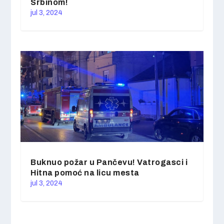
Srbinom!
jul 3, 2024
Buknuo požar u Pančevu! Vatrogasci i
Hitna pomoć na licu mesta
jul 3, 2024