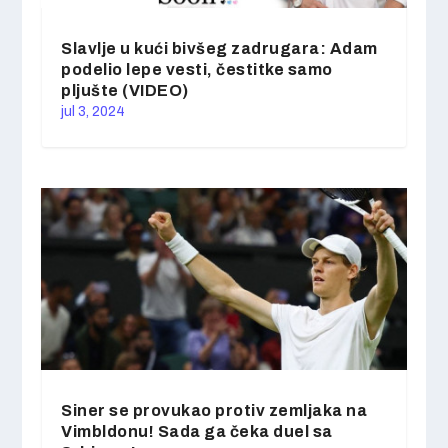
Slavlje u kući bivšeg zadrugara: Adam
podelio lepe vesti, čestitke samo
pljušte (VIDEO)
jul 3, 2024
Siner se provukao protiv zemljaka na
Vimbldonu! Sada ga čeka duel sa