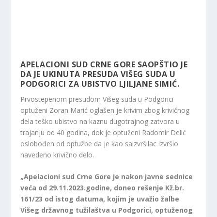
APELACIONI SUD CRNE GORE SAOPŠTIO JE
DA JE UKINUTA PRESUDA VIŠEG SUDA U
PODGORICI ZA UBISTVO LJILJANE SIMIĆ.
Prvostepenom presudom Višeg suda u Podgorici
optuženi Zoran Marić oglašen je krivim zbog krivičnog
dela teško ubistvo na kaznu dugotrajnog zatvora u
trajanju od 40 godina, dok je optuženi Radomir Delić
oslobođen od optužbe da je kao saizvršilac izvršio
navedeno krivično delo.
„Apelacioni sud Crne Gore je nakon javne sednice
veća od 29.11.2023.godine, doneo rešenje Kž.br.
161/23 od istog datuma, kojim je uvažio žalbe
Višeg državnog tužilaštva u Podgorici, optuženog