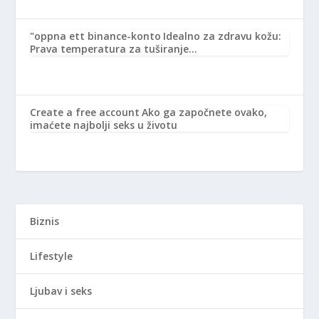
"oppna ett binance-konto
Idealno za zdravu kožu:
Prava temperatura za tuširanje…
Create a free account
Ako ga započnete ovako,
imaćete najbolji seks u životu
Biznis
Lifestyle
Ljubav i seks