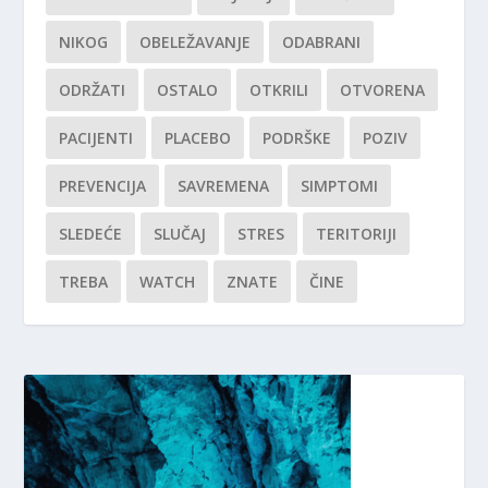
NIKOG
OBELEŽAVANJE
ODABRANI
ODRŽATI
OSTALO
OTKRILI
OTVORENA
PACIJENTI
PLACEBO
PODRŠKE
POZIV
PREVENCIJA
SAVREMENA
SIMPTOMI
SLEDEĆE
SLUČAJ
STRES
TERITORIJI
TREBA
WATCH
ZNATE
ČINE