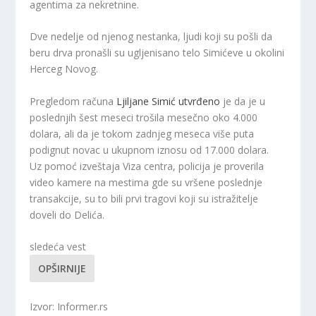
agentima za nekretnine.
Dve nedelje od njenog nestanka, ljudi koji su pošli da
beru drva pronašli su ugljenisano telo Simićeve u okolini
Herceg Novog.
Pregledom računa
Ljiljane Simić utvrđeno
je da je u
poslednjih šest meseci trošila mesečno oko 4.000
dolara, ali da je tokom zadnjeg meseca više puta
podignut novac u ukupnom iznosu od 17.000 dolara.
Uz pomoć izveštaja Viza centra, policija je proverila
video kamere na mestima gde su vršene poslednje
transakcije, su to bili prvi tragovi koji su istražitelje
doveli do Delića.
sledeća vest
OPŠIRNIJE
Izvor: Informer.rs