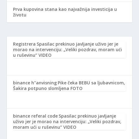
Prva kupovina stana kao najvažnija investicija u
životu
Registrera
Spasilac prekinuo javljanje uživo jer je
morao na intervenciju: „Veliki pozdrav, moram ući
u ruševinu“ VIDEO
binance h"anvisning
Pike čeka BEBU sa ljubavnicom,
Šakira potpuno slomljena FOTO
binance referal code
Spasilac prekinuo javljanje
uživo jer je morao na intervenciju: „Veliki pozdrav,
moram ući u ruševinu“ VIDEO