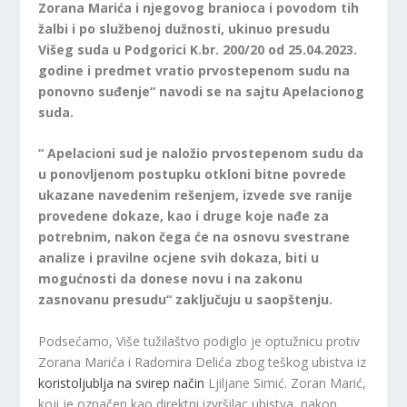
Zorana Marića i njegovog branioca i povodom tih
žalbi i po službenoj dužnosti, ukinuo presudu
Višeg suda u Podgorici K.br. 200/20 od 25.04.2023.
godine i predmet vratio prvostepenom sudu na
ponovno suđenje“ navodi se na sajtu Apelacionog
suda.
“ Apelacioni sud je naložio prvostepenom sudu da
u ponovljenom postupku otkloni bitne povrede
ukazane navedenim rešenjem, izvede sve ranije
provedene dokaze, kao i druge koje nađe za
potrebnim, nakon čega će na osnovu svestrane
analize i pravilne ocjene svih dokaza, biti u
mogućnosti da donese novu i na zakonu
zasnovanu presudu“ zaključuju u saopštenju.
Podsećamo, Više tužilaštvo podiglo je optužnicu protiv
Zorana Marića i Radomira Delića zbog teškog ubistva iz
koristoljublja na svirep način
Ljiljane Simić. Zoran Marić,
koji je označen kao direktni izvršilac ubistva, nakon