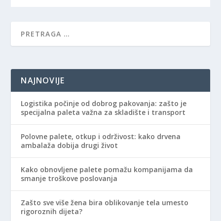
NAJNOVIJE
Logistika počinje od dobrog pakovanja: zašto je
specijalna paleta važna za skladište i transport
Polovne palete, otkup i održivost: kako drvena
ambalaža dobija drugi život
Kako obnovljene palete pomažu kompanijama da
smanje troškove poslovanja
Zašto sve više žena bira oblikovanje tela umesto
rigoroznih dijeta?