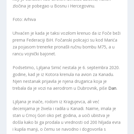
zločina je pobegao u Bosnu i Hercegovinu.
Foto: Arhiva
Uhvaćen je kada je taksi vozilom krenuo da iz Foče beži
prema Federaciji BiH. Fočanski policajci su kod Marića
za pojasom trenerke pronašli ručnu bombu M75, a u
rancu vojnički bajonet.
Podsetimo, Ljiljana Simić nestala je 6. septembra 2020.
godine, kad je iz Kotora krenula na avion za Kanadu.
Njen nestanak prijavila je njena drugarica koja je
trebala da je vozi na aerodrom u Dubrovnik, piše
Dan
.
Ljiljana je inače, rodom iz Kragujevca, ali već
decenijama je živela i radila u Kanadi. Naime, imala je
stan u Crnoj Gori oko pet godina, a uoči ubistva je
došla kako bi ga prodala u vrednosti od 200 hiljada evra
i kupila manji, o čemu se navodno i dogovorila s