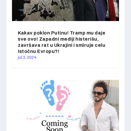
Kakav poklon Putinu! Tramp mu daje
sve ovo! Zapadni mediji histerišu,
završava rat u Ukrajini i smiruje celu
Istočnu Evropu?!
jul 3, 2024