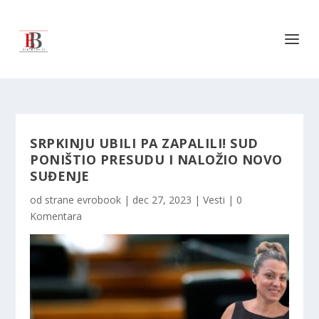
SRPKINJU UBILI PA ZAPALILI! SUD
PONIŠTIO PRESUDU I NALOŽIO NOVO
SUĐENJE
od strane
evrobook
|
dec 27, 2023
|
Vesti
|
0
Komentara