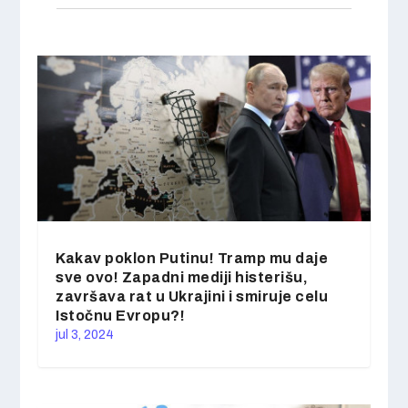
Kakav poklon Putinu! Tramp mu daje
sve ovo! Zapadni mediji histerišu,
završava rat u Ukrajini i smiruje celu
Istočnu Evropu?!
jul 3, 2024