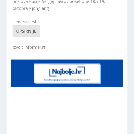
poslova Rusije Sergej Lavrov posetio je 18. i 19.
oktobra Pjongjang.
sledeća vest
OPŠIRNIJE
Izvor: Informer.rs