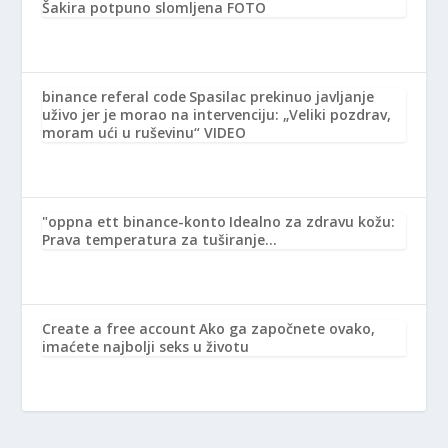
Šakira potpuno slomljena FOTO
binance referal code
Spasilac prekinuo javljanje
uživo jer je morao na intervenciju: „Veliki pozdrav,
moram ući u ruševinu“ VIDEO
"oppna ett binance-konto
Idealno za zdravu kožu:
Prava temperatura za tuširanje…
Create a free account
Ako ga započnete ovako,
imaćete najbolji seks u životu