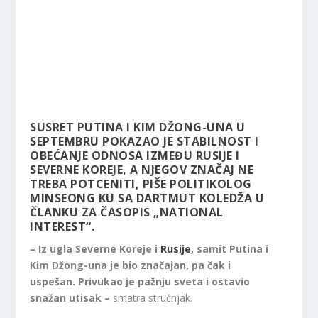
SUSRET PUTINA I KIM DŽONG-UNA U
SEPTEMBRU POKAZAO JE STABILNOST I
OBEĆANJE ODNOSA IZMEĐU RUSIJE I
SEVERNE KOREJE, A NJEGOV ZNAČAJ NE
TREBA POTCENITI, PIŠE POLITIKOLOG
MINSEONG KU SA DARTMUT KOLEDŽA U
ČLANKU ZA ČASOPIS „NATIONAL
INTEREST“.
– Iz ugla Severne Koreje i
Rusije
, samit Putina i
Kim Džong-una je bio značajan, pa čak i
uspešan. Privukao je pažnju sveta i ostavio
snažan utisak –
smatra stručnjak.