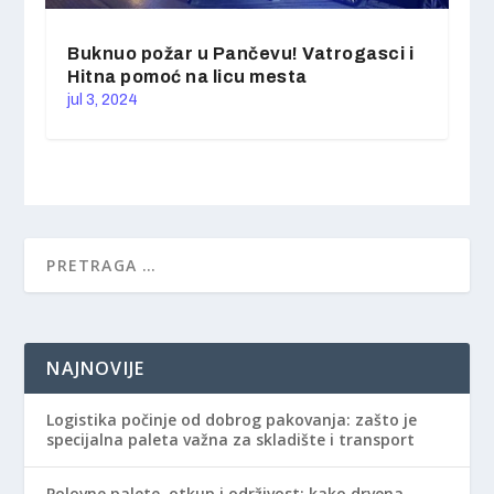
Buknuo požar u Pančevu! Vatrogasci i
Hitna pomoć na licu mesta
jul 3, 2024
NAJNOVIJE
Logistika počinje od dobrog pakovanja: zašto je
specijalna paleta važna za skladište i transport
Polovne palete, otkup i održivost: kako drvena