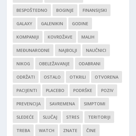
BESPOŠTEDNO
BOGINJE
FINANSIJSKI
GALAXY
GALENIKIN
GODINE
KOMPANIJI
KOVRDŽAVE
MALIH
MEĐUNARODNE
NAJBOLJI
NAUČNICI
NIKOG
OBELEŽAVANJE
ODABRANI
ODRŽATI
OSTALO
OTKRILI
OTVORENA
PACIJENTI
PLACEBO
PODRŠKE
POZIV
PREVENCIJA
SAVREMENA
SIMPTOMI
SLEDEĆE
SLUČAJ
STRES
TERITORIJI
TREBA
WATCH
ZNATE
ČINE