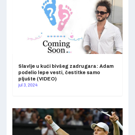
Slavlje u kući bivšeg zadrugara: Adam
podelio lepe vesti, čestitke samo
pljušte (VIDEO)
jul 3, 2024