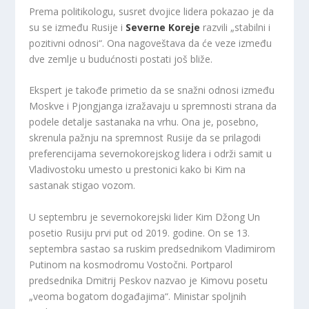
Prema politikologu, susret dvojice lidera pokazao je da
su se između Rusije i
Severne Koreje
razvili „stabilni i
pozitivni odnosi“. Ona nagoveštava da će veze između
dve zemlje u budućnosti postati još bliže.
Ekspert je takođe primetio da se snažni odnosi između
Moskve i Pjongjanga izražavaju u spremnosti strana da
podele detalje sastanaka na vrhu. Ona je, posebno,
skrenula pažnju na spremnost Rusije da se prilagodi
preferencijama severnokorejskog lidera i održi samit u
Vladivostoku umesto u prestonici kako bi Kim na
sastanak stigao vozom.
U septembru je severnokorejski lider Kim Džong Un
posetio Rusiju prvi put od 2019. godine. On se 13.
septembra sastao sa ruskim predsednikom Vladimirom
Putinom na kosmodromu Vostočni. Portparol
predsednika Dmitrij Peskov nazvao je Kimovu posetu
„veoma bogatom događajima“. Ministar spoljnih