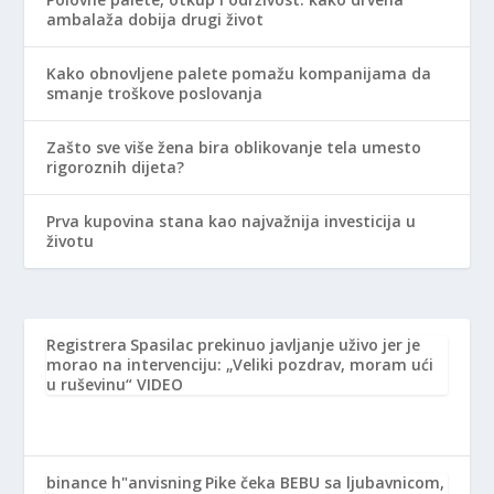
ambalaža dobija drugi život
Kako obnovljene palete pomažu kompanijama da
smanje troškove poslovanja
Zašto sve više žena bira oblikovanje tela umesto
rigoroznih dijeta?
Prva kupovina stana kao najvažnija investicija u
životu
Registrera
Spasilac prekinuo javljanje uživo jer je
morao na intervenciju: „Veliki pozdrav, moram ući
u ruševinu“ VIDEO
binance h"anvisning
Pike čeka BEBU sa ljubavnicom,