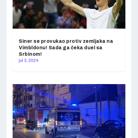
Siner se provukao protiv zemljaka na
Vimbldonu! Sada ga čeka duel sa
Srbinom!
jul 3, 2024