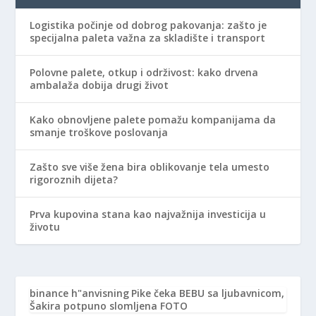
Logistika počinje od dobrog pakovanja: zašto je
specijalna paleta važna za skladište i transport
Polovne palete, otkup i održivost: kako drvena
ambalaža dobija drugi život
Kako obnovljene palete pomažu kompanijama da
smanje troškove poslovanja
Zašto sve više žena bira oblikovanje tela umesto
rigoroznih dijeta?
Prva kupovina stana kao najvažnija investicija u
životu
binance h"anvisning
Pike čeka BEBU sa ljubavnicom,
Šakira potpuno slomljena FOTO