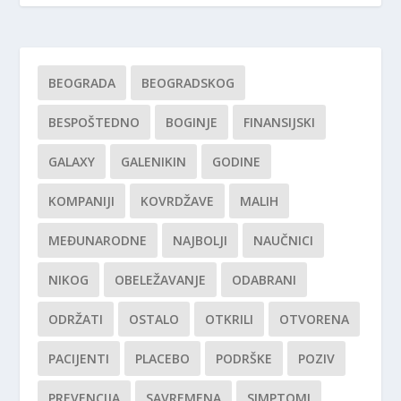
BEOGRADA
BEOGRADSKOG
BESPOŠTEDNO
BOGINJE
FINANSIJSKI
GALAXY
GALENIKIN
GODINE
KOMPANIJI
KOVRDŽAVE
MALIH
MEĐUNARODNE
NAJBOLJI
NAUČNICI
NIKOG
OBELEŽAVANJE
ODABRANI
ODRŽATI
OSTALO
OTKRILI
OTVORENA
PACIJENTI
PLACEBO
PODRŠKE
POZIV
PREVENCIJA
SAVREMENA
SIMPTOMI