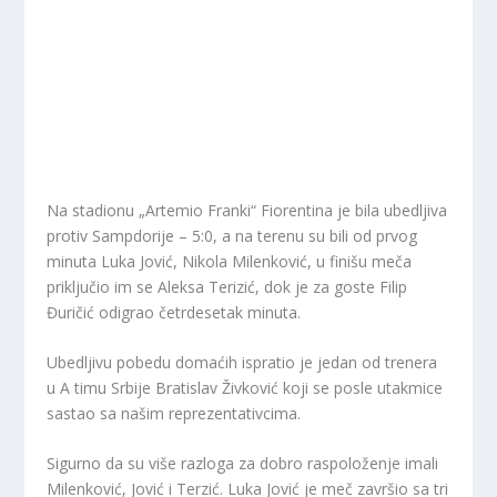
Na stadionu „Artemio Franki“ Fiorentina je bila ubedljiva
protiv Sampdorije – 5:0, a na terenu su bili od prvog
minuta Luka Jović, Nikola Milenković, u finišu meča
priključio im se Aleksa Terizić, dok je za goste Filip
Đuričić odigrao četrdesetak minuta.
Ubedljivu pobedu domaćih ispratio je jedan od trenera
u A timu Srbije Bratislav Živković koji se posle utakmice
sastao sa našim reprezentativcima.
Sigurno da su više razloga za dobro raspoloženje imali
Milenković, Jović i Terzić. Luka Jović je meč završio sa tri