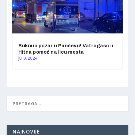
Buknuo požar u Pančevu! Vatrogasci i
Hitna pomoć na licu mesta
jul 3, 2024
NAJNOVIJE