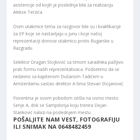
asistencije od kojih je poslednja bila za realizaciju
Alekse Terzića.
Osim utakmice tema za razgovor bile su i kvalifikacije
za EP koje se nastavljaju u junu i koje našoj
reprezentaciji donose utakmicu protiv Bugarske u
Razgradu.
Selektor Dragan Stojković sa timom saradnika pažljivo
prati formu naših reprezentativaca. Podsetimo da se
nedavno sa kapitenom Dušanom Tadićem u
Amsterdamu sastao direktor A tima Stevan Stojanović.
Fiorentina je ovom pobedom otišla na osmo mesto
Serije A, dok se Sampdorija koju trenira Dejan
Stanković nalazi na poslednjem mestu .
POŠALJITE NAM VEST, FOTOGRAFIJU
ILI SNIMAK NA 0648482459