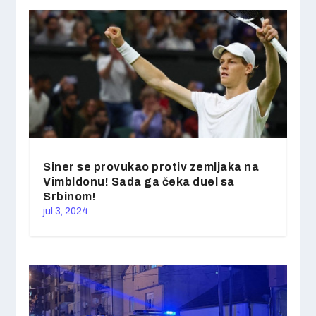
Siner se provukao protiv zemljaka na
Vimbldonu! Sada ga čeka duel sa
Srbinom!
jul 3, 2024