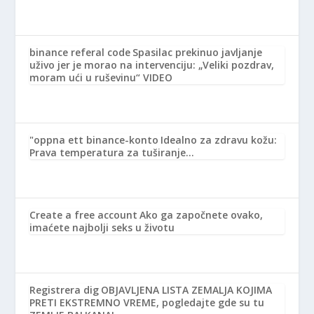
binance referal code
Spasilac prekinuo javljanje
uživo jer je morao na intervenciju: „Veliki pozdrav,
moram ući u ruševinu“ VIDEO
"oppna ett binance-konto
Idealno za zdravu kožu:
Prava temperatura za tuširanje…
Create a free account
Ako ga započnete ovako,
imaćete najbolji seks u životu
Registrera dig
OBJAVLJENA LISTA ZEMALJA KOJIMA
PRETI EKSTREMNO VREME, pogledajte gde su tu