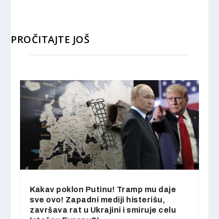
PROČITAJTE JOŠ
Kakav poklon Putinu! Tramp mu daje
sve ovo! Zapadni mediji histerišu,
završava rat u Ukrajini i smiruje celu