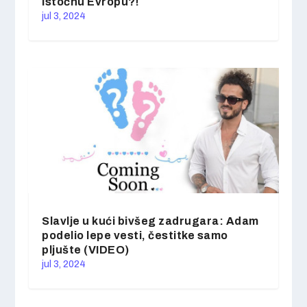
Istočnu Evropu?!
jul 3, 2024
Slavlje u kući bivšeg zadrugara: Adam
podelio lepe vesti, čestitke samo
pljušte (VIDEO)
jul 3, 2024