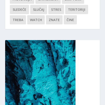
SLEDEĆE
SLUČAJ
STRES
TERITORIJI
TREBA
WATCH
ZNATE
ČINE