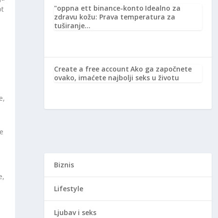
"oppna ett binance-konto
Idealno za
ot
zdravu kožu: Prava temperatura za
tuširanje…
Create a free account
Ako ga započnete
ovako, imaćete najbolji seks u životu
e,
je
Biznis
e,
Lifestyle
Ljubav i seks