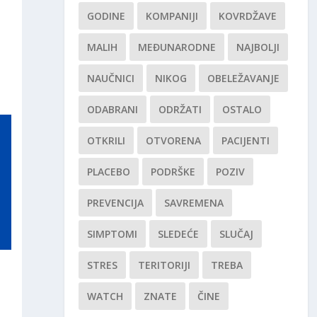
GODINE
KOMPANIJI
KOVRDŽAVE
MALIH
MEĐUNARODNE
NAJBOLJI
NAUČNICI
NIKOG
OBELEŽAVANJE
ODABRANI
ODRŽATI
OSTALO
OTKRILI
OTVORENA
PACIJENTI
PLACEBO
PODRŠKE
POZIV
PREVENCIJA
SAVREMENA
SIMPTOMI
SLEDEĆE
SLUČAJ
STRES
TERITORIJI
TREBA
WATCH
ZNATE
ČINE