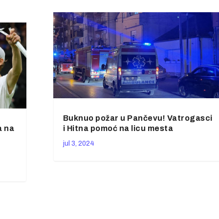
Buknuo požar u Pančevu! Vatrogasci
a na
i Hitna pomoć na licu mesta
jul 3, 2024