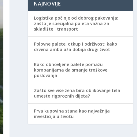
NAJNOVIJE
Logistika počinje od dobrog pakovanja:
zašto je specijalna paleta važna za
skladište i transport
Polovne palete, otkup i održivost: kako
drvena ambalaža dobija drugi život
Kako obnovljene palete pomažu
kompanijama da smanje troškove
poslovanja
Zašto sve više žena bira oblikovanje tela
umesto rigoroznih dijeta?
Prva kupovina stana kao najvažnija
investicija u životu