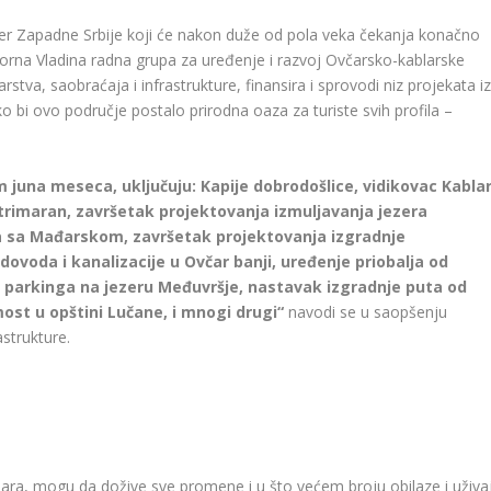
biser Zapadne Srbije koji će nakon duže od pola veka čekanja konačno
esorna Vladina radna grupa za uređenje i razvoj Ovčarsko-kablarske
rstva, saobraćaja i infrastrukture, finansira i sprovodi niz projekata iz
o bi ovo područje postalo prirodna oaza za turiste svih profila –
m juna meseca, uključuju: Kapije dobrodošlice, vidikovac Kabla
trimaran, završetak projektovanja izmuljavanja jezera
 sa Mađarskom, završetak projektovanja izgradnje
dovoda i kanalizacije u Ovčar banji, uređenje priobalja od
a parkinga na jezeru Međuvršje, nastavak izgradnje puta od
most u opštini Lučane, i mnogi drugi“
navodi se u saopšenju
astrukture.
Kablara, mogu da dožive sve promene i u što većem broju obilaze i uživa