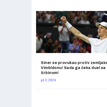
Siner se provukao protiv zemljak
Vimbldonu! Sada ga čeka duel sa
Srbinom!
jul 3, 2024