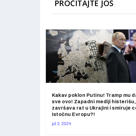
PROČITAJTE JOŠ
Kakav poklon Putinu! Tramp mu d
sve ovo! Zapadni mediji histerišu,
završava rat u Ukrajini i smiruje c
Istočnu Evropu?!
jul 3, 2024