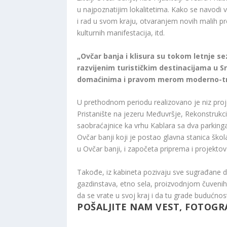
u najpoznatijim lokalitetima. Kako se navodi ve
i rad u svom kraju, otvaranjem novih malih 
kulturnih manifestacija, itd.
„Ovčar banja i klisura su tokom letnje s
razvijenim turističkim destinacijama u S
domaćinima i pravom merom moderno-tra
U prethodnom periodu realizovano je niz proj
Pristanište na jezeru Međuvršje, Rekonstrukci
saobraćajnice ka vrhu Kablara sa dva parkinga,
Ovčar banji koji je postao glavna stanica šk
u Ovčar banji, i započeta priprema i projekto
Takođe, iz kabineta pozivaju sve sugrađane d
gazdinstava, etno sela, proizvodnjom čuvenih
da se vrate u svoj kraj i da tu grade budućnos
POŠALJITE NAM VEST, FOTOGRA