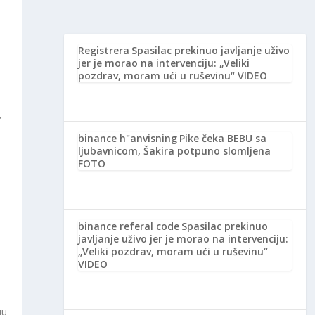
Registrera
Spasilac prekinuo javljanje uživo
jer je morao na intervenciju: „Veliki
pozdrav, moram ući u ruševinu“ VIDEO
r
binance h"anvisning
Pike čeka BEBU sa
ljubavnicom, Šakira potpuno slomljena
FOTO
binance referal code
Spasilac prekinuo
javljanje uživo jer je morao na intervenciju:
„Veliki pozdrav, moram ući u ruševinu“
VIDEO
ju