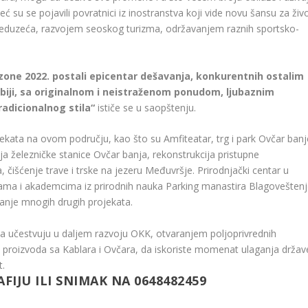
ć su se pojavili povratnici iz inostranstva koji vide novu šansu za živ
preduzeća, razvojem seoskog turizma, održavanjem raznih sportsko-
ezone 2022. postali epicentar dešavanja, konkurentnih ostalim
rbiji, sa originalnom i neistraženom ponudom, ljubaznim
dicionalnog stila“
ističe se u saopštenju.
ekata na ovom području, kao što su Amfiteatar, trg i park Ovčar banj
ja železničke stanice Ovčar banja, rekonstrukcija pristupne
 čišćenje trave i trske na jezeru Međuvršje. Prirodnjački centar u
olama i akademcima iz prirodnih nauka Parking manastira Blagovešten
vanje mnogih drugih projekata.
a učestvuju u daljem razvoju OKK, otvaranjem poljoprivrednih
 proizvoda sa Kablara i Ovčara, da iskoriste momenat ulaganja držav
t.
FIJU ILI SNIMAK NA 0648482459