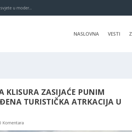
svjete u moder...
NASLOVNA
VESTI
 KLISURA ZASIJAĆE PUNIM
IĐENA TURISTIČKA ATRKACIJA U
0 Komentara