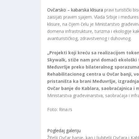
Ovčarsko – kabarska klisura
pravi turistički 
zaisijati pravim sjajem. Vlada Srbije i međur
klisure, na čijem čelu je Ministarstvo građevina
domena infrastrukture, turizma i ekologije kak
avanturističkog, zdravstvenog i duhovnog.
„Projekti koji kreću sa realizacijom toko
Skywalk, stiže nam prvi domaći ekološki 
Međuvršje preko bilateralnog sporazuma
Rehabilitacionog centra u Ovčar banji, vo
pristaništa ka brani Međuvršje, izgradnj
Ovčar banje do Kablara, saobraćajnica i 
Ministarstva građevinarstva, saobraćaja i infr
Foto: Rina.rs
Pogledaj galeriju
Žitelji Ovčar banje, kao i ljubitelji Ovčara i 