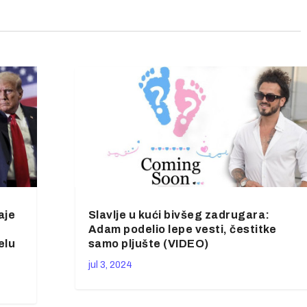
aje
Slavlje u kući bivšeg zadrugara:
Adam podelio lepe vesti, čestitke
elu
samo pljušte (VIDEO)
jul 3, 2024