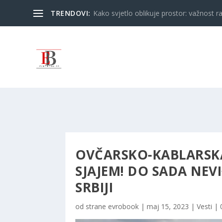
TRENDOVI:
Kako svjetlo oblikuje prostor: važnost ra
OVČARSKO-KABLARSKA
SJAJEM! DO SADA NEV
SRBIJI
od strane
evrobook
|
maj 15, 2023
|
Vesti
|