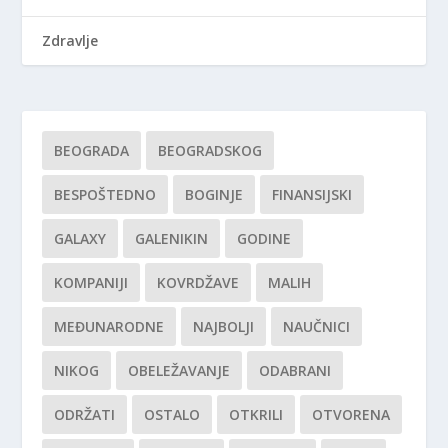
Zdravlje
BEOGRADA
BEOGRADSKOG
BESPOŠTEDNO
BOGINJE
FINANSIJSKI
GALAXY
GALENIKIN
GODINE
KOMPANIJI
KOVRDŽAVE
MALIH
MEĐUNARODNE
NAJBOLJI
NAUČNICI
NIKOG
OBELEŽAVANJE
ODABRANI
ODRŽATI
OSTALO
OTKRILI
OTVORENA