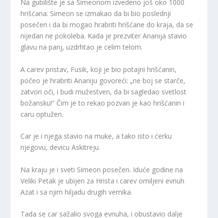
Na gubilište je sa Simeonom izvedeno još oko 1000
hrišćana. Simeon se izmakao da bi bio poslednji
posečen i da bi mogao hrabriti hrišćane do kraja, da se
nijedan ne pokoleba. Kada je prezviter Ananija stavio
glavu na panj, uzdrhtao je celim telom.
A carev pristav, Fusik, koji je bio potajni hrišćanin,
počeo je hrabriti Ananiju govoreći: „ne boj se starče,
zatvori oči, i budi mužestven, da bi sagledao svetlost
božansku!“ Čim je to rekao pozvan je kao hrišćanin i
caru optužen.
Car je i njega stavio na muke, a tako isto i ćerku
njegovu, devicu Askitreju.
Na kraju je i sveti Simeon posečen. Iduće godine na
Veliki Petak je ubijen za Hrista i carev omiljeni evnuh
Azat i sa njim hiljadu drugih vernika.
Tada se car sažalio svoga evnuha, i obustavio dalje