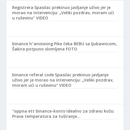
Registrera
Spasilac prekinuo javljanje uživo jer je
morao na intervenciju: „Veliki pozdrav, moram ući
u ruševinu“ VIDEO
binance h"anvisning
Pike čeka BEBU sa ljubavnicom,
Šakira potpuno slomljena FOTO
binance referal code
Spasilac prekinuo javljanje
uživo jer je morao na intervenciju: „Veliki pozdrav,
moram ući u ruševinu“ VIDEO
"oppna ett binance-konto
Idealno za zdravu kožu:
Prava temperatura za tuširanje…