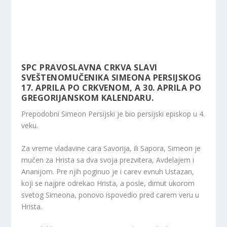
SPC PRAVOSLAVNA CRKVA SLAVI
SVEŠTENOMUČENIKA SIMEONA PERSIJSKOG
17. APRILA PO CRKVENOM, A 30. APRILA PO
GREGORIJANSKOM KALENDARU.
Prepodobni Simeon Persijski je bio persijski episkop u 4.
veku.
Za vreme vladavine cara Savorija, ili Sapora, Simeon je
mučen za Hrista sa dva svoja prezvitera, Avdelajem i
Ananijom. Pre njih poginuo je i carev evnuh Ustazan,
koji se najpre odrekao Hrista, a posle, dirnut ukorom
svetog Simeona, ponovo ispovedio pred carem veru u
Hrista.