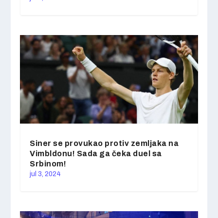
Siner se provukao protiv zemljaka na
Vimbldonu! Sada ga čeka duel sa
Srbinom!
jul 3, 2024