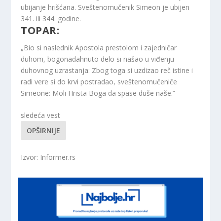
ubijanje hrišćana. Sveštenomučenik Simeon je ubijen
341. ili 344. godine.
TOPAR:
„Bio si naslednik Apostola prestolom i zajedničar
duhom, bogonadahnuto delo si našao u viđenju
duhovnog uzrastanja: Zbog toga si uzdizao reč istine i
radi vere si do krvi postradao, sveštenomučeniče
Simeone: Moli Hrista Boga da spase duše naše.“
sledeća vest
OPŠIRNIJE
Izvor: Informer.rs