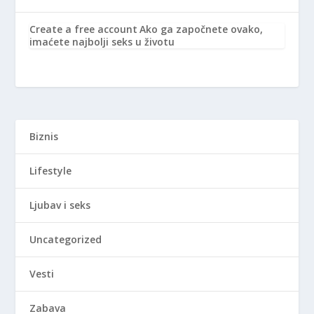
Create a free account
Ako ga započnete ovako,
imaćete najbolji seks u životu
Biznis
Lifestyle
Ljubav i seks
Uncategorized
Vesti
Zabava