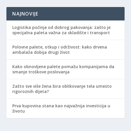
NAJNOVIJE
Logistika počinje od dobrog pakovanja: zašto je
specijalna paleta važna za skladište i transport
Polovne palete, otkup i održivost: kako drvena
ambalaža dobija drugi život
Kako obnovljene palete pomažu kompanijama da
smanje troškove poslovanja
Zašto sve više žena bira oblikovanje tela umesto
rigoroznih dijeta?
Prva kupovina stana kao najvažnija investicija u
životu