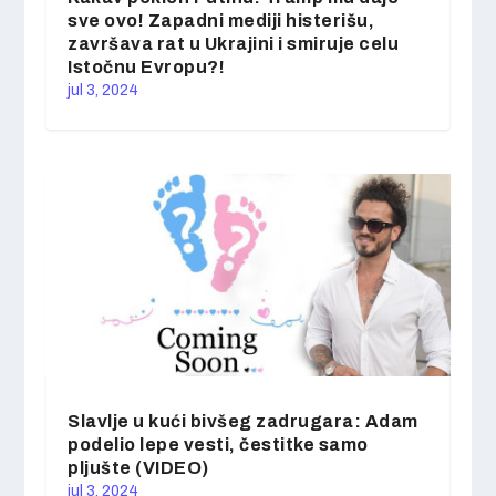
sve ovo! Zapadni mediji histerišu,
završava rat u Ukrajini i smiruje celu
Istočnu Evropu?!
jul 3, 2024
Slavlje u kući bivšeg zadrugara: Adam
podelio lepe vesti, čestitke samo
pljušte (VIDEO)
jul 3, 2024