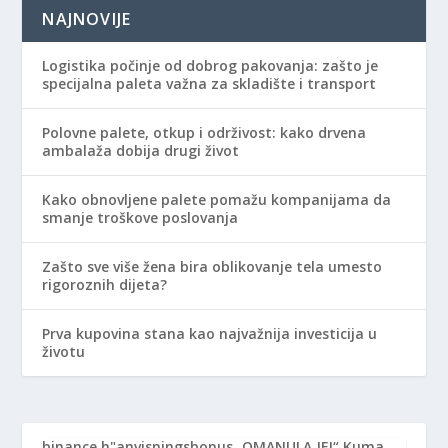
NAJNOVIJE
Logistika počinje od dobrog pakovanja: zašto je
specijalna paleta važna za skladište i transport
Polovne palete, otkup i održivost: kako drvena
ambalaža dobija drugi život
Kako obnovljene palete pomažu kompanijama da
smanje troškove poslovanja
Zašto sve više žena bira oblikovanje tela umesto
rigoroznih dijeta?
Prva kupovina stana kao najvažnija investicija u
životu
binance h"anvisningsbonus
„OMANULA JE!“ Kuma