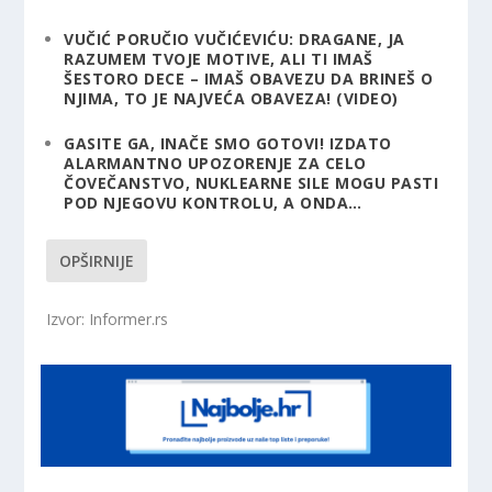
VUČIĆ PORUČIO VUČIĆEVIĆU: DRAGANE, JA
RAZUMEM TVOJE MOTIVE, ALI TI IMAŠ
ŠESTORO DECE – IMAŠ OBAVEZU DA BRINEŠ O
NJIMA, TO JE NAJVEĆA OBAVEZA! (VIDEO)
GASITE GA, INAČE SMO GOTOVI! IZDATO
ALARMANTNO UPOZORENJE ZA CELO
ČOVEČANSTVO, NUKLEARNE SILE MOGU PASTI
POD NJEGOVU KONTROLU, A ONDA…
OPŠIRNIJE
Izvor: Informer.rs