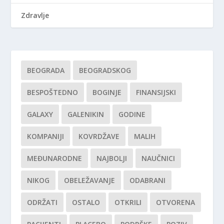
Zdravlje
BEOGRADA
BEOGRADSKOG
BESPOŠTEDNO
BOGINJE
FINANSIJSKI
GALAXY
GALENIKIN
GODINE
KOMPANIJI
KOVRDŽAVE
MALIH
MEĐUNARODNE
NAJBOLJI
NAUČNICI
NIKOG
OBELEŽAVANJE
ODABRANI
ODRŽATI
OSTALO
OTKRILI
OTVORENA