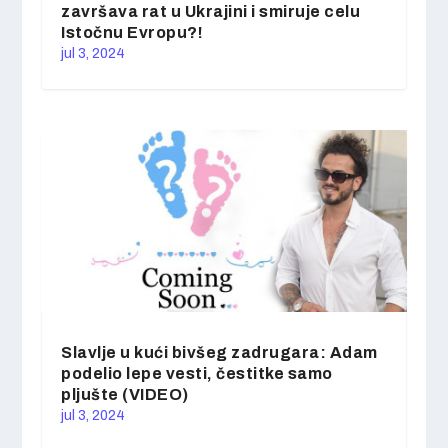
završava rat u Ukrajini i smiruje celu
Istočnu Evropu?!
jul 3, 2024
Slavlje u kući bivšeg zadrugara: Adam
podelio lepe vesti, čestitke samo
pljušte (VIDEO)
jul 3, 2024