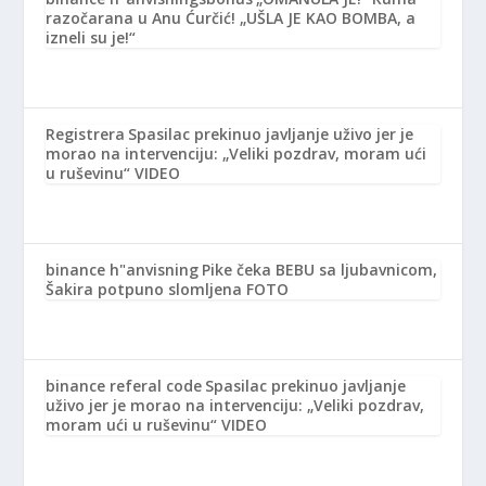
razočarana u Anu Ćurčić! „UŠLA JE KAO BOMBA, a
izneli su je!“
Registrera
Spasilac prekinuo javljanje uživo jer je
morao na intervenciju: „Veliki pozdrav, moram ući
u ruševinu“ VIDEO
binance h"anvisning
Pike čeka BEBU sa ljubavnicom,
Šakira potpuno slomljena FOTO
binance referal code
Spasilac prekinuo javljanje
uživo jer je morao na intervenciju: „Veliki pozdrav,
moram ući u ruševinu“ VIDEO