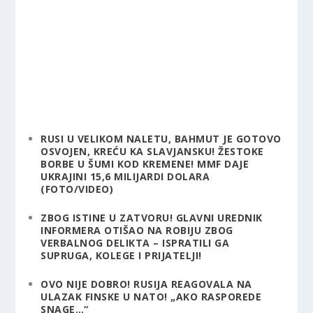
RUSI U VELIKOM NALETU, BAHMUT JE GOTOVO
OSVOJEN, KREĆU KA SLAVJANSKU! ŽESTOKE
BORBE U ŠUMI KOD KREMENE! MMF DAJE
UKRAJINI 15,6 MILIJARDI DOLARA
(FOTO/VIDEO)
ZBOG ISTINE U ZATVORU! GLAVNI UREDNIK
INFORMERA OTIŠAO NA ROBIJU ZBOG
VERBALNOG DELIKTA – ISPRATILI GA
SUPRUGA, KOLEGE I PRIJATELJI!
OVO NIJE DOBRO! RUSIJA REAGOVALA NA
ULAZAK FINSKE U NATO! „AKO RASPOREDE
SNAGE…“