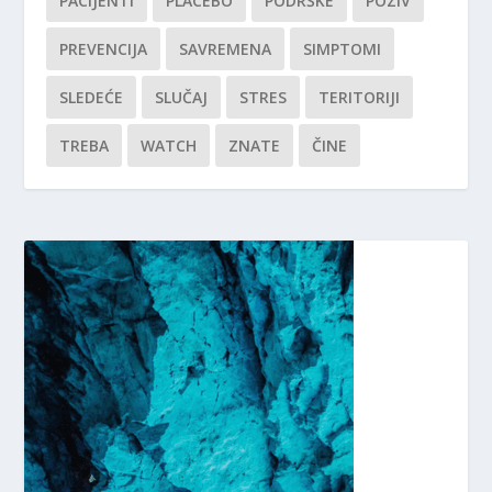
PACIJENTI
PLACEBO
PODRŠKE
POZIV
PREVENCIJA
SAVREMENA
SIMPTOMI
SLEDEĆE
SLUČAJ
STRES
TERITORIJI
TREBA
WATCH
ZNATE
ČINE