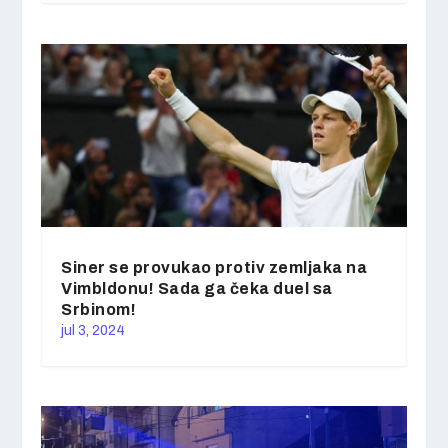
Siner se provukao protiv zemljaka na
Vimbldonu! Sada ga čeka duel sa
Srbinom!
jul 3, 2024