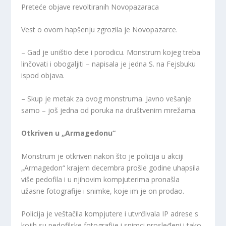
Preteće objave revoltiranih Novopazaraca
Vest o ovom hapšenju zgrozila je Novopazarce.
–
Gad je uništio dete i porodicu. Monstrum kojeg treba
linčovati i obogaljiti
– napisala je jedna S. na Fejsbuku
ispod objava.
–
Skup je metak za ovog monstruma. Javno vešanje
samo
– još jedna od poruka na društvenim mrežama.
Otkriven u „Armagedonu“
Monstrum je otkriven nakon što je policija u akciji
„Armagedon“ krajem decembra prošle godine uhapsila
više pedofila i u njihovim kompjuterima pronašla
užasne fotografije i snimke, koje im je on prodao.
Policija je veštačila kompjutere i utvrđivala IP adrese s
kojih su pedofilske fotografije i snimci prosleđeni i tako