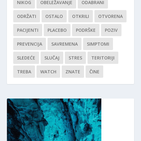
NIKOG
OBELEŽAVANJE
ODABRANI
ODRŽATI
OSTALO
OTKRILI
OTVORENA
PACIJENTI
PLACEBO
PODRŠKE
POZIV
PREVENCIJA
SAVREMENA
SIMPTOMI
SLEDEĆE
SLUČAJ
STRES
TERITORIJI
TREBA
WATCH
ZNATE
ČINE