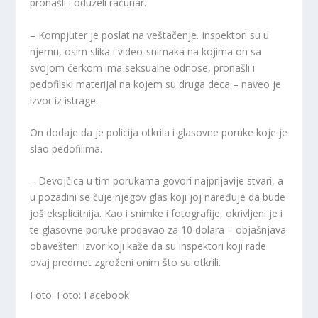
pronašli i oduzeli računar.
–
Kompjuter je poslat na veštačenje. Inspektori su u
njemu, osim slika i video-snimaka na kojima on sa
svojom ćerkom ima seksualne odnose, pronašli i
pedofilski materijal na kojem su druga deca
– naveo je
izvor iz istrage.
On dodaje da je policija otkrila i glasovne poruke koje je
slao pedofilima.
–
Devojčica u tim porukama govori najprljavije stvari, a
u pozadini se čuje njegov glas koji joj naređuje da bude
još eksplicitnija. Kao i snimke i fotografije, okrivljeni je i
te glasovne poruke prodavao za 10 dolara
– objašnjava
obavešteni izvor koji kaže da su inspektori koji rade
ovaj predmet zgroženi onim što su otkrili.
Foto: Foto: Facebook