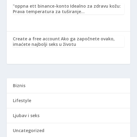
"oppna ett binance-konto
Idealno za zdravu kožu:
Prava temperatura za tuširanje…
Create a free account
Ako ga započnete ovako,
imaćete najbolji seks u životu
Biznis
Lifestyle
Ljubav i seks
Uncategorized