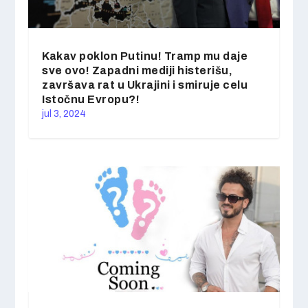
Kakav poklon Putinu! Tramp mu daje
sve ovo! Zapadni mediji histerišu,
završava rat u Ukrajini i smiruje celu
Istočnu Evropu?!
jul 3, 2024