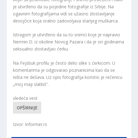
je utvrđeno da su pojedine fotografije iz Srbije. Na
ogavnim fotografijama vidi se užasno zlostavljanje
devojčice koja oralno zadovoljava starijeg muškarca.
Istragom je utvrđeno da su to snimci koje je napravio
Nermin D. iz okoline Novog Pazara i da je on godinama
seksualno zlostavljao ćerku.
Na Fejsbuk profilu je često delio slike s ćerkicom. U
komentarima je odgovarao poznanicima kao da se
ništa ne dešava. Uz opis fotografija koristio je rečenicu
„moj maji slatkiš“.
sledeća vest
OPŠIRNIJE
Izvor: Informer.rs