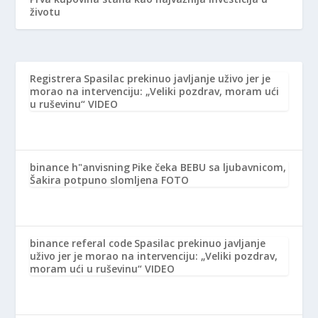
životu
Registrera
Spasilac prekinuo javljanje uživo jer je
morao na intervenciju: „Veliki pozdrav, moram ući
u ruševinu“ VIDEO
binance h"anvisning
Pike čeka BEBU sa ljubavnicom,
Šakira potpuno slomljena FOTO
binance referal code
Spasilac prekinuo javljanje
uživo jer je morao na intervenciju: „Veliki pozdrav,
moram ući u ruševinu“ VIDEO