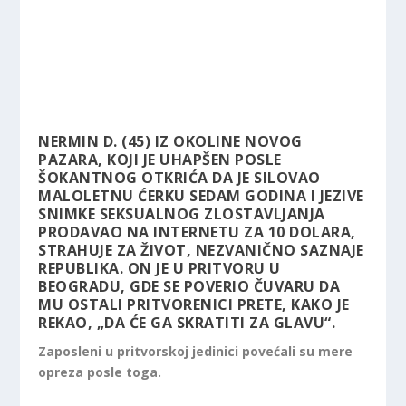
NERMIN D. (45) IZ OKOLINE NOVOG
PAZARA, KOJI JE UHAPŠEN POSLE
ŠOKANTNOG OTKRIĆA DA JE SILOVAO
MALOLETNU ĆERKU SEDAM GODINA I JEZIVE
SNIMKE SEKSUALNOG ZLOSTAVLJANJA
PRODAVAO NA INTERNETU ZA 10 DOLARA,
STRAHUJE ZA ŽIVOT, NEZVANIČNO SAZNAJE
REPUBLIKA. ON JE U PRITVORU U
BEOGRADU, GDE SE POVERIO ČUVARU DA
MU OSTALI PRITVORENICI PRETE, KAKO JE
REKAO, „DA ĆE GA SKRATITI ZA GLAVU“.
Zaposleni u pritvorskoj jedinici povećali su mere
opreza posle toga.