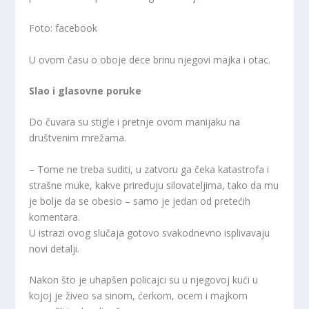
Foto: facebook
U ovom času o oboje dece brinu njegovi majka i otac.
Slao i glasovne poruke
Do čuvara su stigle i pretnje ovom manijaku na
društvenim mrežama.
–
Tome ne treba suditi, u zatvoru ga čeka katastrofa i
strašne muke, kakve priređuju silovateljima, tako da mu
je bolje da se obesio
– samo je jedan od pretećih
komentara.
U istrazi ovog slučaja gotovo svakodnevno isplivavaju
novi detalji.
Nakon što je uhapšen policajci su u njegovoj kući u
kojoj je živeo sa sinom, ćerkom, ocem i majkom