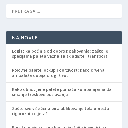
NAJNOVIJE
Logistika počinje od dobrog pakovanja: zašto je
specijalna paleta važna za skladište i transport
Polovne palete, otkup i održivost: kako drvena
ambalaža dobija drugi život
Kako obnovljene palete pomažu kompanijama da
smanje troškove poslovanja
Zašto sve više žena bira oblikovanje tela umesto
rigoroznih dijeta?
Prva kupovina stana kao najvažnija investicija u