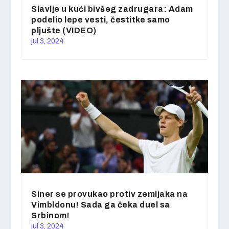
Slavlje u kući bivšeg zadrugara: Adam
podelio lepe vesti, čestitke samo
pljušte (VIDEO)
jul 3, 2024
Siner se provukao protiv zemljaka na
Vimbldonu! Sada ga čeka duel sa
Srbinom!
jul 3, 2024