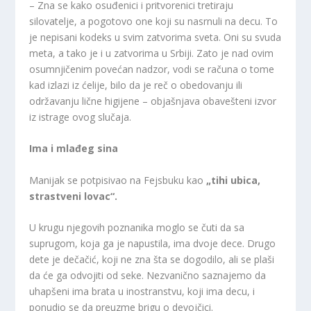
–
Zna se kako osuđenici i pritvorenici tretiraju
silovatelje, a pogotovo one koji su nasrnuli na decu. To
je nepisani kodeks u svim zatvorima sveta. Oni su svuda
meta, a tako je i u zatvorima u Srbiji. Zato je nad ovim
osumnjičenim povećan nadzor, vodi se računa o tome
kad izlazi iz ćelije, bilo da je reč o obedovanju ili
održavanju lične higijene
– objašnjava obavešteni izvor
iz istrage ovog slučaja.
Ima i mlađeg sina
Manijak se potpisivao na Fejsbuku kao
„tihi ubica,
strastveni lovac“.
U krugu njegovih poznanika moglo se čuti da sa
suprugom, koja ga je napustila, ima dvoje dece. Drugo
dete je dečačić, koji ne zna šta se dogodilo, ali se plaši
da će ga odvojiti od seke. Nezvanično saznajemo da
uhapšeni ima brata u inostranstvu, koji ima decu, i
ponudio se da preuzme brigu o devojčici.