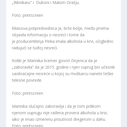
„Ribnikaru“ i Duboni i Malom Orašju.
Foto: printscreen
Đilasova potpredsednica je, brže-bolje, među prvima
objavila informaciju o nesreći i tome da
je producentkinja Pinka imala alkohola u krvi, očigledno
radujući se tuđoj nesreći.
Koliki je Marinika licemer govori činjenica da je
„zaboravila“ da je 2015. godine i njen suprug bio učesnik
saobraćajne nesreće u kojoj su muškarcu nanete teške
telesne povrede.
Foto: printscreen
Marinika slučajno zaboravlja i da je tom prilikom
njenom suprugu nije rađena provera alkohola u krvi,
iako je imao izmerenu prisutnost dregerom u dahu.
Foto: printscreen