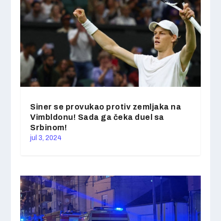
Siner se provukao protiv zemljaka na
Vimbldonu! Sada ga čeka duel sa
Srbinom!
jul 3, 2024