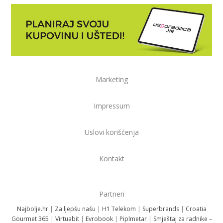
Marketing
Impressum
Uslovi korišćenja
Kontakt
Partneri
Najbolje.hr
|
Za ljepšu našu
|
H1 Telekom
|
Superbrands
|
Croatia
Gourmet 365
|
Virtuabit
|
Evrobook
|
Piplmetar
|
Smještaj za radnike –