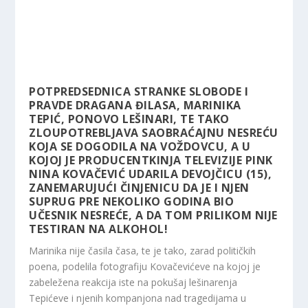
POTPREDSEDNICA STRANKE SLOBODE I
PRAVDE DRAGANA ĐILASA, MARINIKA
TEPIĆ, PONOVO LEŠINARI, TE TAKO
ZLOUPOTREBLJAVA SAOBRAĆAJNU NESREĆU
KOJA SE DOGODILA NA VOŽDOVCU, A U
KOJOJ JE PRODUCENTKINJA TELEVIZIJE PINK
NINA KOVAČEVIĆ UDARILA DEVOJČICU (15),
ZANEMARUJUĆI ČINJENICU DA JE I NJEN
SUPRUG PRE NEKOLIKO GODINA BIO
UČESNIK NESREĆE, A DA TOM PRILIKOM NIJE
TESTIRAN NA ALKOHOL!
Marinika nije časila časa, te je tako, zarad političkih
poena, podelila fotografiju Kovačevićeve na kojoj je
zabeležena
reakcija iste na pokušaj lešinarenja
Tepićeve i njenih kompanjona nad tragedijama u