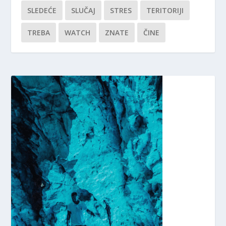
SLEDEĆE
SLUČAJ
STRES
TERITORIJI
TREBA
WATCH
ZNATE
ČINE