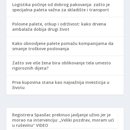
Logistika počinje od dobrog pakovanja: zašto je
specijalna paleta važna za skladište i transport
Polovne palete, otkup i održivost: kako drvena
ambalaža dobija drugi život
Kako obnovljene palete pomažu kompanijama da
smanje troškove poslovanja
Zašto sve više žena bira oblikovanje tela umesto
rigoroznih dijeta?
Prva kupovina stana kao najvažnija investicija u
životu
Registrera
Spasilac prekinuo javljanje uživo jer je
morao na intervenciju: „Veliki pozdrav, moram ući
u ruševinu“ VIDEO