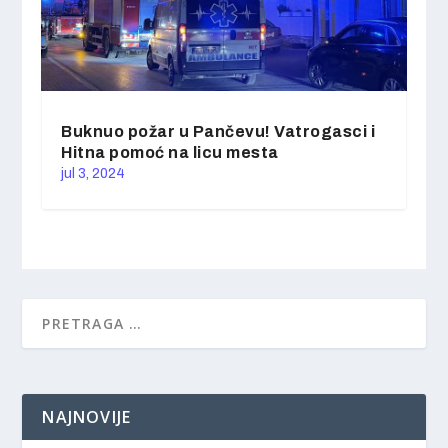
Buknuo požar u Pančevu! Vatrogasci i
Hitna pomoć na licu mesta
jul 3, 2024
NAJNOVIJE