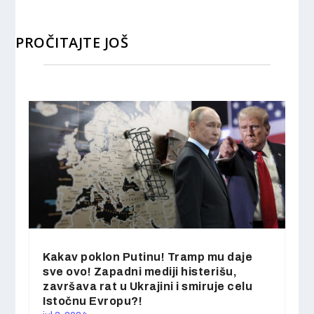
PROČITAJTE JOŠ
Kakav poklon Putinu! Tramp mu daje
sve ovo! Zapadni mediji histerišu,
završava rat u Ukrajini i smiruje celu
Istočnu Evropu?!