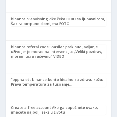
binance h"anvisning
Pike čeka BEBU sa ljubavnicom,
Šakira potpuno slomljena FOTO
binance referal code
Spasilac prekinuo javljanje
uživo jer je morao na intervenciju: „Veliki pozdrav,
moram ući u ruševinu“ VIDEO
"oppna ett binance-konto
Idealno za zdravu kožu:
Prava temperatura za tuširanje…
Create a free account
Ako ga započnete ovako,
imaćete najbolji seks u životu