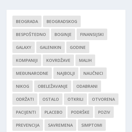
BEOGRADA
BEOGRADSKOG
BESPOŠTEDNO
BOGINJE
FINANSIJSKI
GALAXY
GALENIKIN
GODINE
KOMPANIJI
KOVRDŽAVE
MALIH
MEĐUNARODNE
NAJBOLJI
NAUČNICI
NIKOG
OBELEŽAVANJE
ODABRANI
ODRŽATI
OSTALO
OTKRILI
OTVORENA
PACIJENTI
PLACEBO
PODRŠKE
POZIV
PREVENCIJA
SAVREMENA
SIMPTOMI