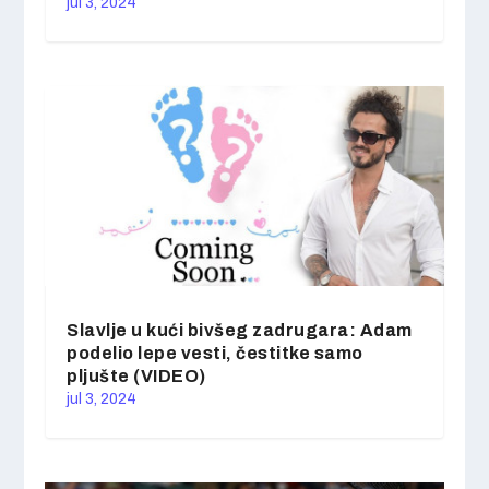
jul 3, 2024
Slavlje u kući bivšeg zadrugara: Adam
podelio lepe vesti, čestitke samo
pljušte (VIDEO)
jul 3, 2024