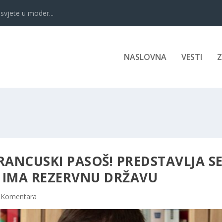
svjete u moder...
NASLOVNA
VESTI
RANCUSKI PASOŠ! PREDSTAVLJA S
A IMA REZERVNU DRŽAVU
 Komentara