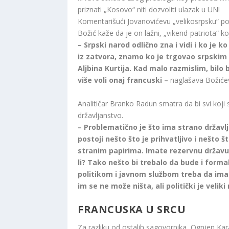
priznati „Kosovo“ niti dozvoliti ulazak u UN!
Komentarišući Jovanovićevu „velikosrpsku“ p
Božić kaže da je on lažni, „vikend-patriota“ ko
– Srpski narod odlično zna i vidi i ko je 
iz zatvora, znamo ko je trgovao srpskim
Aljbina Kurtija. Kad malo razmislim, bilo 
više voli onaj francuski –
naglašava Božiće
Analitičar Branko Radun smatra da bi svi koji 
državljanstvo.
– Problematično je što ima strano državlja
postoji nešto što je prihvatljivo i nešto 
stranim papirima. Imate rezervnu državu,
li? Tako nešto bi trebalo da bude i form
politikom i javnom službom treba da ima
im se ne može ništa, ali politički je velik
FRANCUSKA U SRCU
Za razliku od ostalih sagovornika, Ognjen Kar