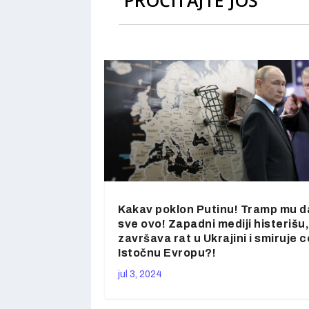
PROČITAJTE JOŠ
Kakav poklon Putinu! Tramp mu d
sve ovo! Zapadni mediji histerišu,
završava rat u Ukrajini i smiruje c
Istočnu Evropu?!
jul 3, 2024