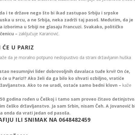
 i te države nego što bi ikad zastupao Srbiju i srpske
ska u srcu, a ne Srbija, neka zadrži taj pasoš. Međutim, da je
a izborima u Srbiji ne glasaju Francuzi. Svakako, političko
ečenicu –
zaključuje Karanović.
 ĆE U PARIZ
 kaže da je moralno potpuno nedopustivo da strani državljanin huška
tao nesumnjivi lider dobrovoljnih davalaca tuđe krvi! On će,
u će u Pariz!? Ako želi da ga bilo ko shvati ozbiljno, vratiće
ržavljanstva. Ako to ne uradi, ostaće samo bedni klovn –
kaže
e 50 godina rođen u Češkoj i tamo sam proveo čitavo detinjstvo
im češko državljanstvo. Ja sam Srbin, nisam Čeh. A Jovanović b
 Pa onda da vrati jedan od pasoša.
FIJU ILI SNIMAK NA 0648482459