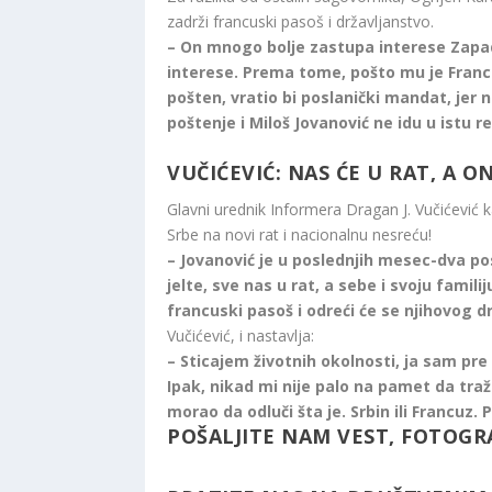
zadrži francuski pasoš i državljanstvo.
– On mnogo bolje zastupa interese Zapada
interese. Prema tome, pošto mu je Francu
pošten, vratio bi poslanički mandat, jer n
poštenje i Miloš Jovanović ne idu u istu r
VUČIĆEVIĆ: NAS ĆE U RAT, A ON
Glavni urednik Informera Dragan J. Vučićević
Srbe na novi rat i nacionalnu nesreću!
– Jovanović je u poslednjih mesec-dva pos
jelte, sve nas u rat, a sebe i svoju familij
francuski pasoš i odreći će se njihovog d
Vučićević, i nastavlja:
– Sticajem životnih okolnosti, ja sam pr
Ipak, nikad mi nije palo na pamet da traž
morao da odluči šta je. Srbin ili Francuz.
POŠALJITE NAM VEST, FOTOGRA