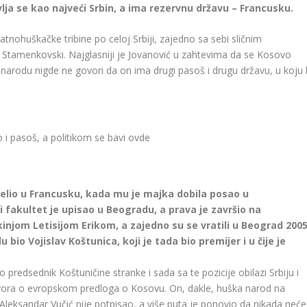
ja se kao najveći Srbin, a ima rezervnu državu – Francusku.
tnohuškačke tribine po celoj Srbiji, zajedno sa sebi sličnim
tamenkovski. Najglasniji je Jovanović u zahtevima da se Kosovo
narodu nigde ne govori da on ima drugi pasoš i drugu državu, u koju 
 i pasoš, a politikom se bavi ovde
elio u Francusku, kada mu je majka dobila posao u
 fakultet je upisao u Beogradu, a prava je završio na
injom Letisijom Erikom, a zajedno su se vratili u Beograd 2005
 bio Vojislav Koštunica, koji je tada bio premijer i u čije je
redsednik Koštuničine stranke i sada sa te pozicije obilazi Srbiju i
vora o evropskom predloga o Kosovu. On, dakle, huška narod na
leksandar Vučić nije potpisao, a više puta je ponovio da nikada neće