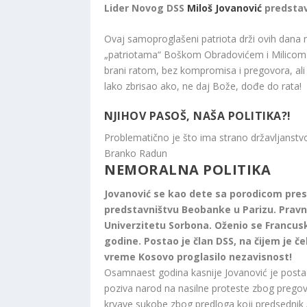
Lider Novog DSS
Miloš Jovanović
predstavl
Ovaj samoproglašeni patriota drži ovih dana ra
„patriotama“ Boškom Obradovićem i Milicom S
brani ratom, bez kompromisa i pregovora, ali 
lako zbrisao ako, ne daj Bože, dođe do rata!
NJIHOV PASOŠ, NAŠA POLITIKA?!
Problematično je što ima strano državljanstvo
Branko Radun
NEMORALNA POLITIKA
Jovanović se kao dete sa porodicom pres
predstavništvu Beobanke u Parizu. Pravni
Univerzitetu Sorbona. Oženio se Francusk
godine. Postao je član DSS, na čijem je čelu
vreme Kosovo proglasilo nezavisnost!
Osamnaest godina kasnije Jovanović je postao p
poziva narod na nasilne proteste zbog prego
krvave sukobe zbog predloga koji predsednik A