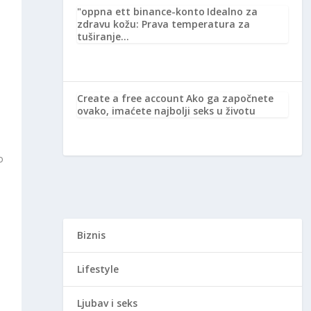
"oppna ett binance-konto
Idealno za
zdravu kožu: Prava temperatura za
tuširanje…
Create a free account
Ako ga započnete
ovako, imaćete najbolji seks u životu
o
Biznis
Lifestyle
Ljubav i seks