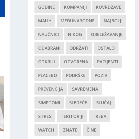
GODINE
KOMPANIJI
KOVRDŽAVE
MALIH
MEĐUNARODNE
NAJBOLJI
NAUČNICI
NIKOG
OBELEŽAVANJE
ODABRANI
ODRŽATI
OSTALO
OTKRILI
OTVORENA
PACIJENTI
PLACEBO
PODRŠKE
POZIV
PREVENCIJA
SAVREMENA
SIMPTOMI
SLEDEĆE
SLUČAJ
STRES
TERITORIJI
TREBA
WATCH
ZNATE
ČINE