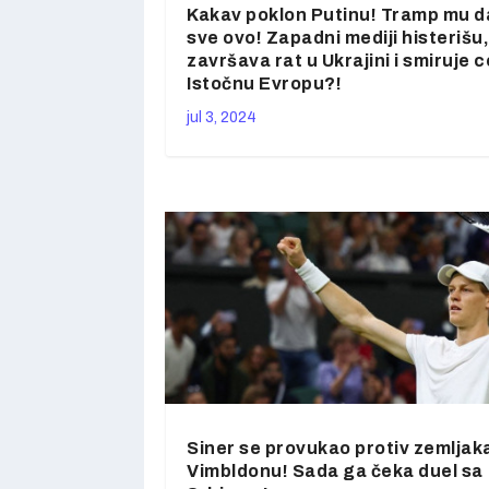
Kakav poklon Putinu! Tramp mu d
sve ovo! Zapadni mediji histerišu,
završava rat u Ukrajini i smiruje c
Istočnu Evropu?!
jul 3, 2024
Siner se provukao protiv zemljak
Vimbldonu! Sada ga čeka duel sa