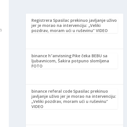
Registrera
Spasilac prekinuo javljanje uživo
jer je morao na intervenciju: „Veliki
i
pozdrav, moram ući u ruševinu“ VIDEO
binance h"anvisning
Pike čeka BEBU sa
ljubavnicom, Šakira potpuno slomljena
FOTO
binance referal code
Spasilac prekinuo
javljanje uživo jer je morao na intervenciju:
„Veliki pozdrav, moram ući u ruševinu“
VIDEO