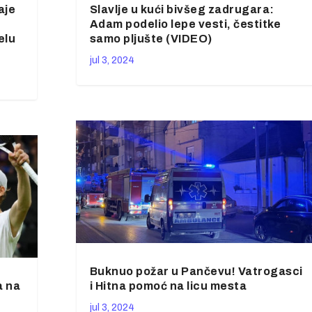
aje
Slavlje u kući bivšeg zadrugara:
Adam podelio lepe vesti, čestitke
elu
samo pljušte (VIDEO)
jul 3, 2024
Buknuo požar u Pančevu! Vatrogasci
a na
i Hitna pomoć na licu mesta
jul 3, 2024