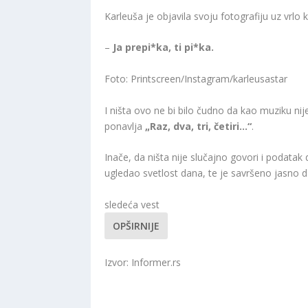
Karleuša je objavila svoju fotografiju uz vrlo k
–
Ja prepi*ka, ti pi*ka.
Foto: Printscreen/Instagram/karleusastar
I ništa ovo ne bi bilo čudno da kao muziku n
ponavlja
„Raz, dva, tri, četiri…“
.
Inače, da ništa nije slučajno govori i podatak 
ugledao svetlost dana, te je savršeno jasno d
sledeća vest
OPŠIRNIJE
Izvor: Informer.rs