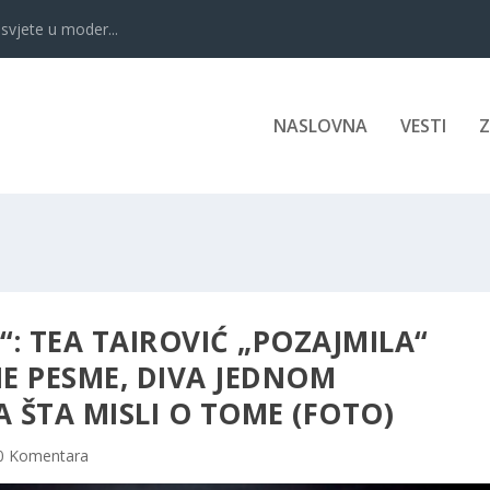
svjete u moder...
NASLOVNA
VESTI
A“: TEA TAIROVIĆ „POZAJMILA“
NE PESME, DIVA JEDNOM
 ŠTA MISLI O TOME (FOTO)
0 Komentara