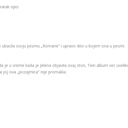
ratak opis:
ije ubacila svoju pesmu „Romane“ i upravo deo u kojem ona u pesmi
da je u vreme kada je Jelena objavila ovaj stori, Tein album već uvelik
a joj ova „pozajmica“ nije promakla.