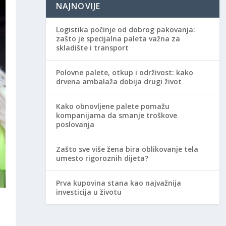
NAJNOVIJE
Logistika počinje od dobrog pakovanja:
zašto je specijalna paleta važna za
skladište i transport
Polovne palete, otkup i održivost: kako
drvena ambalaža dobija drugi život
Kako obnovljene palete pomažu
kompanijama da smanje troškove
poslovanja
Zašto sve više žena bira oblikovanje tela
umesto rigoroznih dijeta?
Prva kupovina stana kao najvažnija
investicija u životu