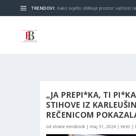
TRENDOVI:
Kako svjetlo oblikuje prostor: važnost ra
„JA PREPI*KA, TI PI*K
STIHOVE IZ KARLEUŠI
REČENICOM POKAZALA
od strane
evrobook
|
maj 31, 2024
|
Vesti
|