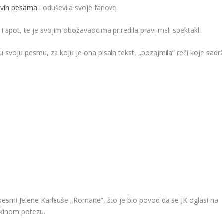
novih pesama
i oduševila svoje fanove.
i spot, te je svojim obožavaocima priredila pravi mali spektakl.
nu svoju pesmu, za koju je ona pisala tekst, „pozajmila“ reči koje sadrž
 u pesmi Jelene Karleuše „Romane“, što je bio povod da se JK oglasi na
ićkinom potezu.