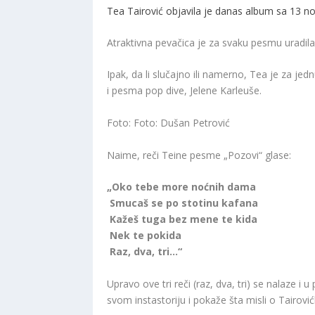
Tea Tairović objavila je danas album sa 13 
Atraktivna pevačica je za svaku pesmu uradila 
Ipak, da li slučajno ili namerno, Tea je za jed
i pesma pop dive, Jelene Karleuše.
Foto: Foto: Dušan Petrović
Naime, reči Teine pesme „Pozovi“ glase:
„Oko tebe more noćnih dama
Smucaš se po stotinu kafana
Kažeš tuga bez mene te kida
Nek te pokida
Raz, dva, tri…“
Upravo ove tri reči (raz, dva, tri) se nalaze i
svom instastoriju i pokaže šta misli o Tairov