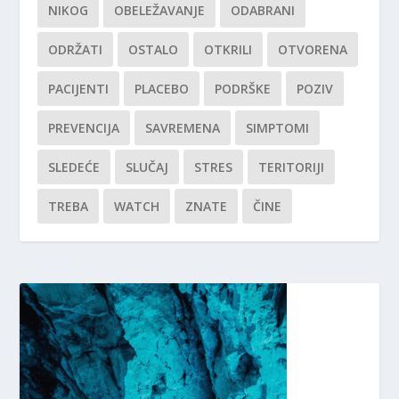
NIKOG
OBELEŽAVANJE
ODABRANI
ODRŽATI
OSTALO
OTKRILI
OTVORENA
PACIJENTI
PLACEBO
PODRŠKE
POZIV
PREVENCIJA
SAVREMENA
SIMPTOMI
SLEDEĆE
SLUČAJ
STRES
TERITORIJI
TREBA
WATCH
ZNATE
ČINE