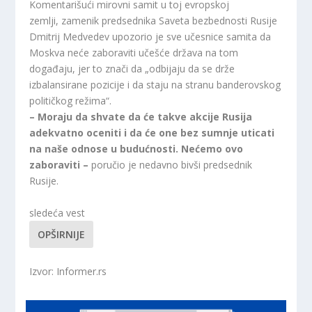
Komentarišući mirovni samit u toj evropskoj
zemlji, zamenik predsednika Saveta bezbednosti Rusije
Dmitrij Medvedev upozorio je sve učesnice samita da
Moskva neće zaboraviti učešće država na tom
događaju, jer to znači da „odbijaju da se drže
izbalansirane pozicije i da staju na stranu banderovskog
političkog režima“.
– Moraju da shvate da će takve akcije Rusija
adekvatno oceniti i da će one bez sumnje uticati
na naše odnose u budućnosti. Nećemo ovo
zaboraviti –
poručio je nedavno bivši predsednik
Rusije.
sledeća vest
OPŠIRNIJE
Izvor: Informer.rs