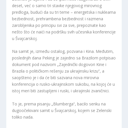
deset, već o samo tri stavke njegovog mirovnog
predloga, budući da su tri teme – energetska i nuklearna
bezbednost, prehrambena bezbednost i razmena
zarobljenika po principu svi za sve, prepoznate kao
nešto što će naići na podršku svih učesnika konferencije
u Švajcarskoj.
Na samit je, između ostalog, pozvana i Kina. Međutim,
poslednjih dana Peking je zajedno sa Brazilom potpisao
dokument pod nazivom „Zajednički dogovori Kine i
Brazila o političkom rešenju za ukrajinsku krizu“, a
saopšteno je i da će biti sazvana nova mirovna
konferencija o rusko-ukrajinskom sukobu, na kojoj će u
istoj meri biti zastupljeni i ruski, i ukrajinski zvaničnici.
To je, prema pisanju „Blumberga“, bacilo senku na
dugoočekivani samit u Švajcarskoj, kojem se Zelenski
toliko nada.