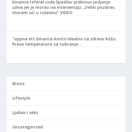
binance referal code
Spasilac prekinuo javljanje
uživo jer je morao na intervenciju: „Veliki pozdrav,
moram ući u ruševinu“ VIDEO
"oppna ett binance-konto
Idealno za zdravu kožu:
Prava temperatura za tuširanje…
Biznis
Lifestyle
Ljubav i seks
Uncategorized