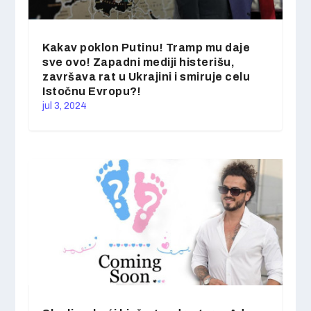
Kakav poklon Putinu! Tramp mu daje
sve ovo! Zapadni mediji histerišu,
završava rat u Ukrajini i smiruje celu
Istočnu Evropu?!
jul 3, 2024