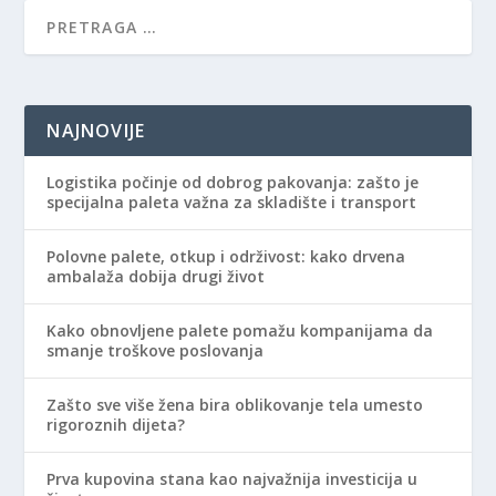
NAJNOVIJE
Logistika počinje od dobrog pakovanja: zašto je
specijalna paleta važna za skladište i transport
Polovne palete, otkup i održivost: kako drvena
ambalaža dobija drugi život
Kako obnovljene palete pomažu kompanijama da
smanje troškove poslovanja
Zašto sve više žena bira oblikovanje tela umesto
rigoroznih dijeta?
Prva kupovina stana kao najvažnija investicija u