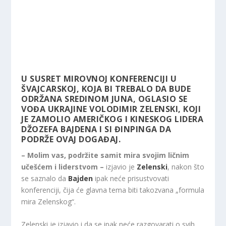
U SUSRET MIROVNOJ KONFERENCIJI U
ŠVAJCARSKOJ, KOJA BI TREBALO DA BUDE
ODRŽANA SREDINOM JUNA, OGLASIO SE
VOĐA UKRAJINE VOLODIMIR ZELENSKI, KOJI
JE ZAMOLIO AMERIČKOG I KINESKOG LIDERA
DŽOZEFA BAJDENA I SI ĐINPINGA DA
PODRŽE OVAJ DOGAĐAJ.
– Molim vas, podržite samit mira svojim ličnim
učešćem i liderstvom –
izjavio je
Zelenski
, nakon što
se saznalo da
Bajden
ipak neće prisustvovati
konferenciji, čija će glavna tema biti takozvana „formula
mira Zelenskog“.
Zelenski je izjavio i da se ipak neće razgovarati o svih