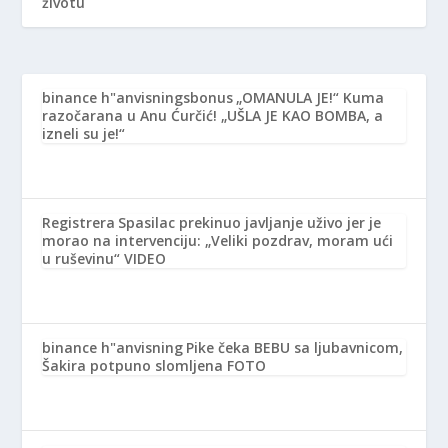
životu
binance h"anvisningsbonus
„OMANULA JE!“ Kuma
razočarana u Anu Ćurčić! „UŠLA JE KAO BOMBA, a
izneli su je!“
Registrera
Spasilac prekinuo javljanje uživo jer je
morao na intervenciju: „Veliki pozdrav, moram ući
u ruševinu“ VIDEO
binance h"anvisning
Pike čeka BEBU sa ljubavnicom,
Šakira potpuno slomljena FOTO