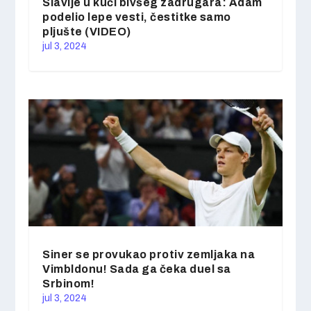
Slavlje u kući bivšeg zadrugara: Adam
podelio lepe vesti, čestitke samo
pljušte (VIDEO)
jul 3, 2024
Siner se provukao protiv zemljaka na
Vimbldonu! Sada ga čeka duel sa
Srbinom!
jul 3, 2024