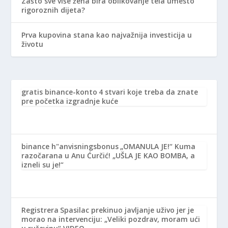
Zašto sve više žena bira oblikovanje tela umesto
rigoroznih dijeta?
Prva kupovina stana kao najvažnija investicija u
životu
gratis binance-konto
4 stvari koje treba da znate
pre početka izgradnje kuće
binance h"anvisningsbonus
„OMANULA JE!“ Kuma
razočarana u Anu Ćurčić! „UŠLA JE KAO BOMBA, a
izneli su je!“
Registrera
Spasilac prekinuo javljanje uživo jer je
morao na intervenciju: „Veliki pozdrav, moram ući