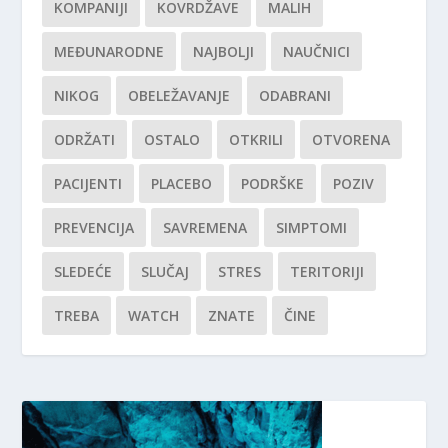
KOMPANIJI
KOVRDŽAVE
MALIH
MEĐUNARODNE
NAJBOLJI
NAUČNICI
NIKOG
OBELEŽAVANJE
ODABRANI
ODRŽATI
OSTALO
OTKRILI
OTVORENA
PACIJENTI
PLACEBO
PODRŠKE
POZIV
PREVENCIJA
SAVREMENA
SIMPTOMI
SLEDEĆE
SLUČAJ
STRES
TERITORIJI
TREBA
WATCH
ZNATE
ČINE