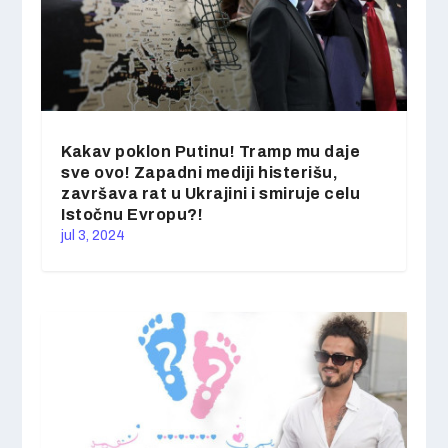
Kakav poklon Putinu! Tramp mu daje
sve ovo! Zapadni mediji histerišu,
završava rat u Ukrajini i smiruje celu
Istočnu Evropu?!
jul 3, 2024