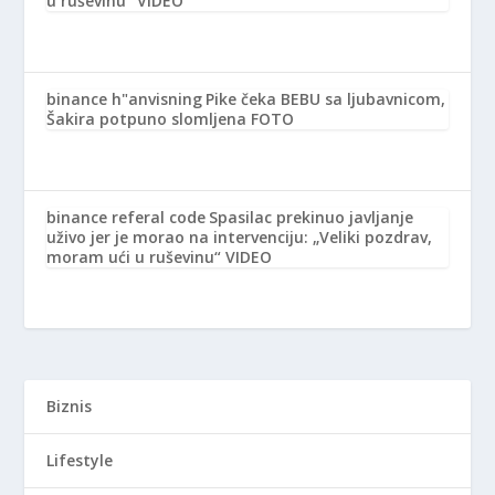
u ruševinu“ VIDEO
binance h"anvisning
Pike čeka BEBU sa ljubavnicom,
Šakira potpuno slomljena FOTO
binance referal code
Spasilac prekinuo javljanje
uživo jer je morao na intervenciju: „Veliki pozdrav,
moram ući u ruševinu“ VIDEO
Biznis
Lifestyle