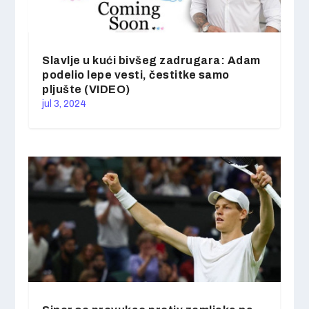
Slavlje u kući bivšeg zadrugara: Adam
podelio lepe vesti, čestitke samo
pljušte (VIDEO)
jul 3, 2024