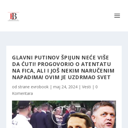
GLAVNI PUTINOV ŠPIJUN NEĆE VIŠE
DA ĆUTI! PROGOVORIO O ATENTATU
NA FICA, ALI I JOŠ NEKIM NARUČENIM
NAPADIMA! OVIM JE UZDRMAO SVET
od strane
evrobook
|
maj 24, 2024
|
Vesti
|
0
Komentara