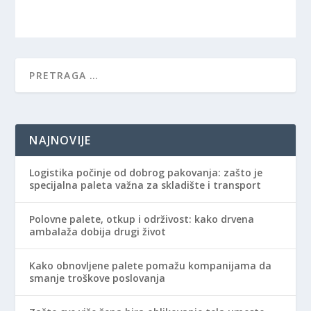
NAJNOVIJE
Logistika počinje od dobrog pakovanja: zašto je
specijalna paleta važna za skladište i transport
Polovne palete, otkup i održivost: kako drvena
ambalaža dobija drugi život
Kako obnovljene palete pomažu kompanijama da
smanje troškove poslovanja