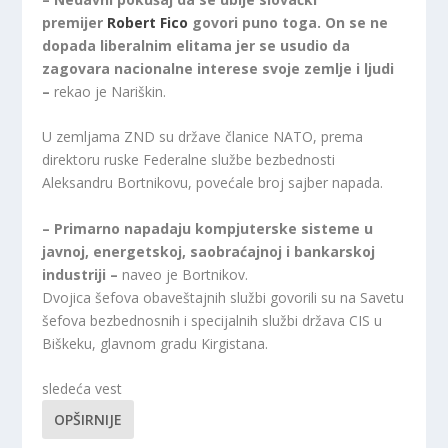
premijer
Robert Fico
govori puno toga. On se ne
dopada liberalnim elitama jer se usudio da
zagovara nacionalne interese svoje zemlje i ljudi
–
rekao je Nariškin.
U zemljama ZND su države članice NATO, prema
direktoru ruske Federalne službe bezbednosti
Aleksandru Bortnikovu, povećale broj sajber napada.
– Primarno napadaju kompjuterske sisteme u
javnoj, energetskoj, saobraćajnoj i bankarskoj
industriji –
naveo je Bortnikov.
Dvojica šefova obaveštajnih službi govorili su na Savetu
šefova bezbednosnih i specijalnih službi država CIS u
Biškeku, glavnom gradu Kirgistana.
sledeća vest
OPŠIRNIJE