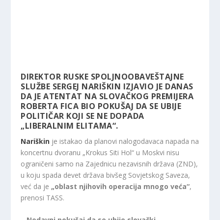
DIREKTOR RUSKE SPOLJNOOBAVEŠTAJNE
SLUŽBE SERGEJ NARIŠKIN IZJAVIO JE DANAS
DA JE ATENTAT NA SLOVAČKOG PREMIJERA
ROBERTA FICA BIO POKUŠAJ DA SE UBIJE
POLITIČAR KOJI SE NE DOPADA
„LIBERALNIM ELITAMA“.
Nariškin
je istakao da planovi nalogodavaca napada na
koncertnu dvoranu „Krokus Siti Hol“ u Moskvi nisu
ograničeni samo na Zajednicu nezavisnih država (ZND),
u koju spada devet država bivšeg Sovjetskog Saveza,
već da je
„oblast njihovih operacija mnogo veća“
,
prenosi TASS.
– Nedavni pokušaj da se ubije slovački