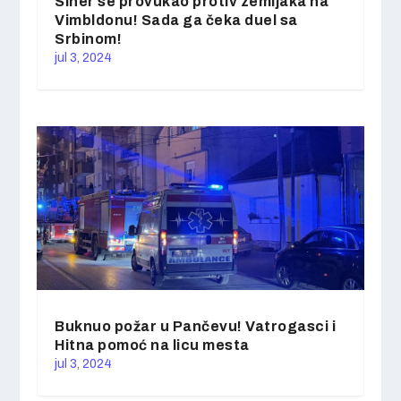
Siner se provukao protiv zemljaka na
Vimbldonu! Sada ga čeka duel sa
Srbinom!
jul 3, 2024
Buknuo požar u Pančevu! Vatrogasci i
Hitna pomoć na licu mesta
jul 3, 2024