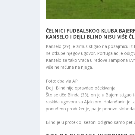
ČELNICI FUDBALSKOG KLUBA BAJER
KANSELO I DEJLI BLIND NISU VIŠE 
Kanselo (29) je zimus stigao na pozajmicu iz M
ne otkupe njegov ugovor. Portugalac je odi
Kanselo se
tako vraća u redove šampiona Evro
više ne računa na njega.
Foto: dpa via AP
Dejli Blind nije opravdao očekivanja
Što se tiče Blinda (33), on je u Bajern stig
raskida ugovora sa Ajaksom. Holanđanin je ta
ponuđeno produženje, pa je ponovo slobodan
Blind je u protekloj sezoni odigrao samo pet