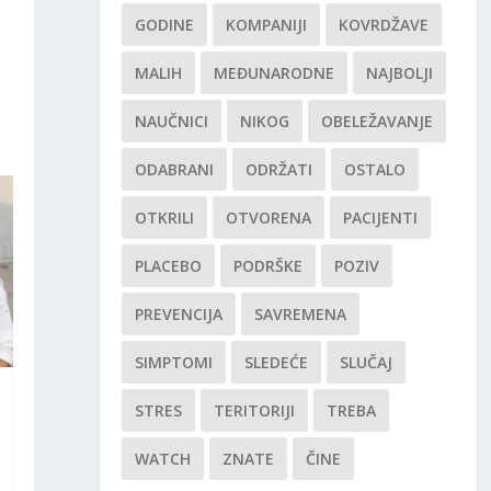
GODINE
KOMPANIJI
KOVRDŽAVE
MALIH
MEĐUNARODNE
NAJBOLJI
NAUČNICI
NIKOG
OBELEŽAVANJE
ODABRANI
ODRŽATI
OSTALO
OTKRILI
OTVORENA
PACIJENTI
PLACEBO
PODRŠKE
POZIV
PREVENCIJA
SAVREMENA
SIMPTOMI
SLEDEĆE
SLUČAJ
STRES
TERITORIJI
TREBA
WATCH
ZNATE
ČINE