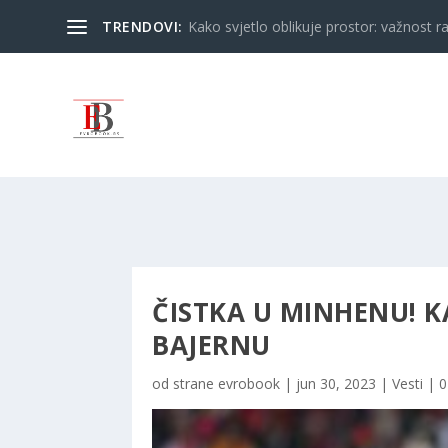
TRENDOVI:
Kako svjetlo oblikuje prostor: važnost ra
ČISTKA U MINHENU! K
BAJERNU
od strane
evrobook
|
jun 30, 2023
|
Vesti
|
0