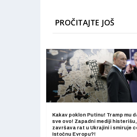
PROČITAJTE JOŠ
Kakav poklon Putinu! Tramp mu d
sve ovo! Zapadni mediji histerišu,
završava rat u Ukrajini i smiruje c
Istočnu Evropu?!