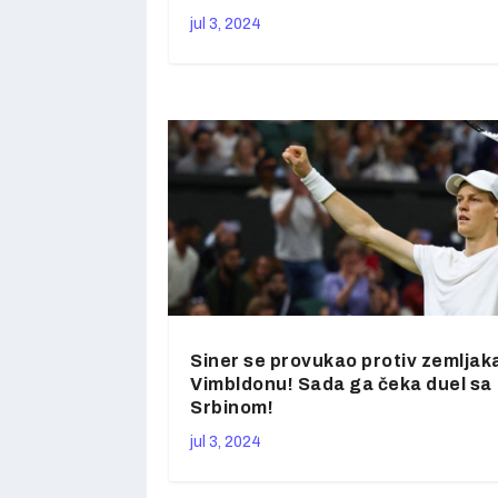
jul 3, 2024
Siner se provukao protiv zemljak
Vimbldonu! Sada ga čeka duel sa
Srbinom!
jul 3, 2024