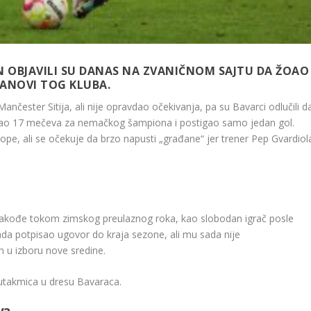
N OBJAVILI SU DANAS NA ZVANIČNOM SAJTU DA ŽOAO
ČLANOVI TOG KLUBA.
ančester Sitija, ali nije opravdao očekivanja, pa su Bavarci odlučili d
grao 17 mečeva za nemačkog šampiona i postigao samo jedan gol.
pe, ali se očekuje da brzo napusti „građane“ jer trener Pep Gvardiol
ao takođe tokom zimskog preulaznog roka, kao slobodan igrač posle
da potpisao ugovor do kraja sezone, ali mu sada nije
 u izboru nove sredine.
 utakmica u dresu Bavaraca.