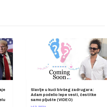
aje
Slavlje u kući bivšeg zadrugara:
Adam podelio lepe vesti, čestitke
elu
samo pljušte (VIDEO)