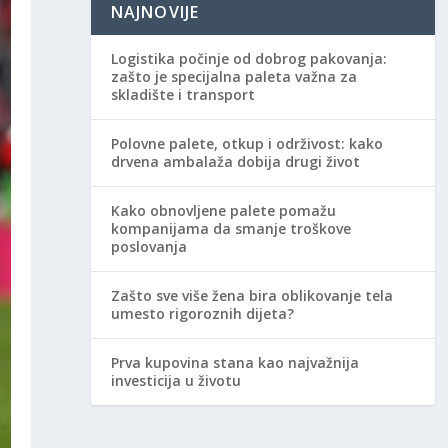
NAJNOVIJE
Logistika počinje od dobrog pakovanja:
zašto je specijalna paleta važna za
skladište i transport
Polovne palete, otkup i održivost: kako
drvena ambalaža dobija drugi život
Kako obnovljene palete pomažu
kompanijama da smanje troškove
poslovanja
Zašto sve više žena bira oblikovanje tela
umesto rigoroznih dijeta?
Prva kupovina stana kao najvažnija
investicija u životu