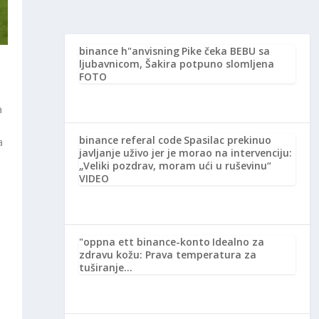
binance h"anvisning
Pike čeka BEBU sa
ljubavnicom, Šakira potpuno slomljena
FOTO
a
binance referal code
Spasilac prekinuo
a
javljanje uživo jer je morao na intervenciju:
„Veliki pozdrav, moram ući u ruševinu“
VIDEO
"oppna ett binance-konto
Idealno za
zdravu kožu: Prava temperatura za
tuširanje…