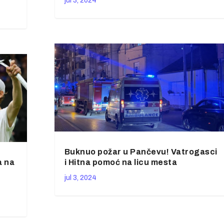
jul 3, 2024
Buknuo požar u Pančevu! Vatrogasci
a na
i Hitna pomoć na licu mesta
jul 3, 2024