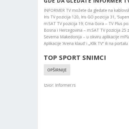
GDE DA GLEDATE INFORMER T
INFORMER TV možete da gledate na kablovsk
Iris TV pozicija 120, Iris GO pozicija 31, ‘Supe
m:SAT TV pozicija 19; Crna Gora – TV Plus pozi
Bosna i Hercegovina – m:SAT TV pozicija 25 za 
Severna Makedonija – u okviru aplikacije mPlay
Aplikacije ‘Arena klaud’ i „Klik TV“ ili na portalu
TOP SPORT SNIMCI
OPŠIRNIJE
Izvor: Informer.rs