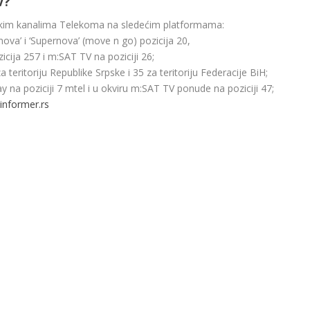
V?
im kanalima Telekoma na sledećim platformama:
rnova’ i ‘Supernova’ (move n go) pozicija 20,
cija 257 i m:SAT TV na poziciji 26;
teritoriju Republike Srpske i 35 za teritoriju Federacije BiH;
 na poziciji 7 mtel i u okviru m:SAT TV ponude na poziciji 47;
informer.rs