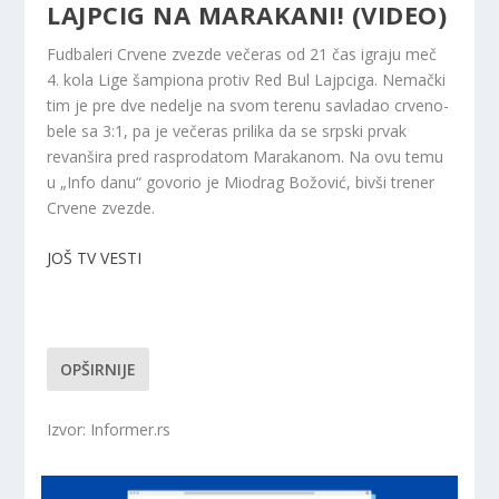
LAJPCIG NA MARAKANI! (VIDEO)
Fudbaleri Crvene zvezde večeras od 21 čas igraju meč
4. kola Lige šampiona protiv Red Bul Lajpciga. Nemački
tim je pre dve nedelje na svom terenu savladao crveno-
bele sa 3:1, pa je večeras prilika da se srpski prvak
revanšira pred rasprodatom Marakanom. Na ovu temu
u „Info danu“ govorio je Miodrag Božović, bivši trener
Crvene zvezde.
JOŠ TV VESTI
OPŠIRNIJE
Izvor: Informer.rs