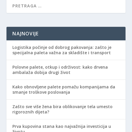
NAJNOVIJE
Logistika počinje od dobrog pakovanja: zašto je
specijalna paleta važna za skladište i transport
Polovne palete, otkup i održivost: kako drvena
ambalaža dobija drugi život
Kako obnovljene palete pomažu kompanijama da
smanje troškove poslovanja
Zašto sve više žena bira oblikovanje tela umesto
rigoroznih dijeta?
Prva kupovina stana kao najvažnija investicija u
životu