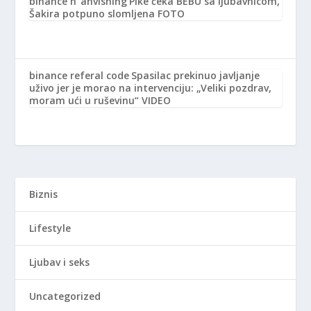
binance h"anvisning
Pike čeka BEBU sa ljubavnicom,
Šakira potpuno slomljena FOTO
binance referal code
Spasilac prekinuo javljanje
uživo jer je morao na intervenciju: „Veliki pozdrav,
moram ući u ruševinu“ VIDEO
Biznis
Lifestyle
Ljubav i seks
Uncategorized