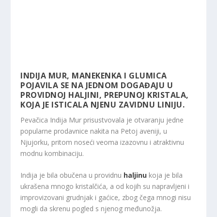
INDIJA MUR, MANEKENKA I GLUMICA
POJAVILA SE NA JEDNOM DOGAĐAJU U
PROVIDNOJ HALJINI, PREPUNOJ KRISTALA,
KOJA JE ISTICALA NJENU ZAVIDNU LINIJU.
Pevačica Indija Mur prisustvovala je otvaranju jedne
popularne prodavnice nakita na Petoj aveniji, u
Njujorku, pritom noseći veoma izazovnu i atraktivnu
modnu kombinaciju.
Indija je bila obučena u providnu
haljinu
koja je bila
ukrašena mnogo kristalčića, a od kojih su napravljeni i
improvizovani grudnjak i gaćice, zbog čega mnogi nisu
mogli da skrenu pogled s njenog međunožja.