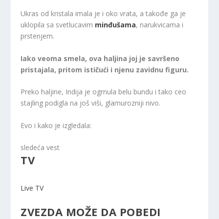
Ukras od kristala imala je i oko vrata, a takođe ga je
uklopila sa svetlucavim
minđušama
, narukvicama i
prstenjem.
Iako veoma smela, ova haljina joj je savršeno
pristajala, pritom ističući i njenu zavidnu figuru.
Preko haljine, Indija je ogrnula belu bundu i tako ceo
stajling podigla na još viši, glamurozniji nivo.
Evo i kako je izgledala:
sledeća vest
TV
Live TV
ZVEZDA MOŽE DA POBEDI