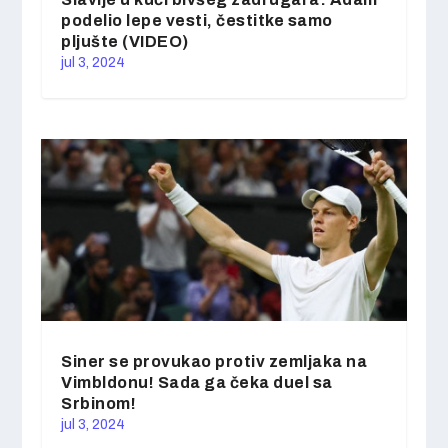
podelio lepe vesti, čestitke samo
pljušte (VIDEO)
jul 3, 2024
Siner se provukao protiv zemljaka na
Vimbldonu! Sada ga čeka duel sa
Srbinom!
jul 3, 2024