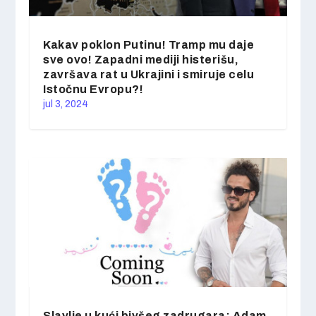
Kakav poklon Putinu! Tramp mu daje
sve ovo! Zapadni mediji histerišu,
završava rat u Ukrajini i smiruje celu
Istočnu Evropu?!
jul 3, 2024
Slavlje u kući bivšeg zadrugara: Adam