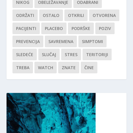
NIKOG
OBELEŽAVANJE
ODABRANI
ODRŽATI
OSTALO
OTKRILI
OTVORENA
PACIJENTI
PLACEBO
PODRŠKE
POZIV
PREVENCIJA
SAVREMENA
SIMPTOMI
SLEDEĆE
SLUČAJ
STRES
TERITORIJI
TREBA
WATCH
ZNATE
ČINE