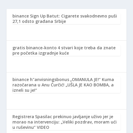
binance Sign Up
Batut: Cigarete svakodnevno puši
27,1 odsto građana Srbije
gratis binance-konto
4 stvari koje treba da znate
pre početka izgradnje kuće
binance h"anvisningsbonus
„OMANULA JE!“ Kuma
razočarana u Anu Ćurčić! „UŠLA JE KAO BOMBA, a
izneli su je!“
Registrera
Spasilac prekinuo javljanje uživo jer je
morao na intervenciju: „Veliki pozdrav, moram ući
u ruševinu“ VIDEO