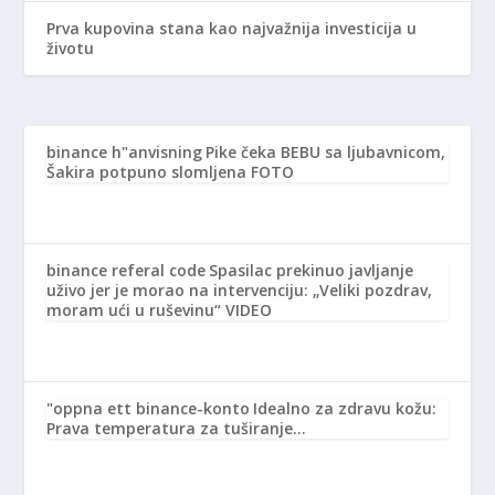
Prva kupovina stana kao najvažnija investicija u
životu
binance h"anvisning
Pike čeka BEBU sa ljubavnicom,
Šakira potpuno slomljena FOTO
binance referal code
Spasilac prekinuo javljanje
uživo jer je morao na intervenciju: „Veliki pozdrav,
moram ući u ruševinu“ VIDEO
"oppna ett binance-konto
Idealno za zdravu kožu:
Prava temperatura za tuširanje…