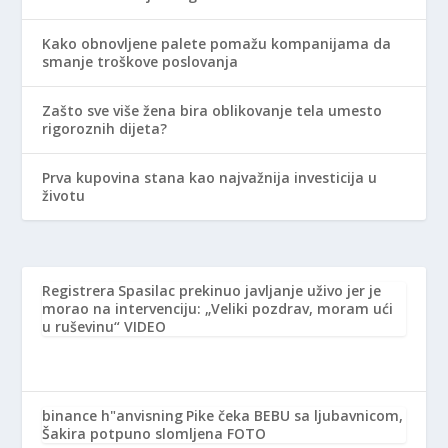
Kako obnovljene palete pomažu kompanijama da
smanje troškove poslovanja
Zašto sve više žena bira oblikovanje tela umesto
rigoroznih dijeta?
Prva kupovina stana kao najvažnija investicija u
životu
Registrera
Spasilac prekinuo javljanje uživo jer je
morao na intervenciju: „Veliki pozdrav, moram ući
u ruševinu“ VIDEO
binance h"anvisning
Pike čeka BEBU sa ljubavnicom,
Šakira potpuno slomljena FOTO