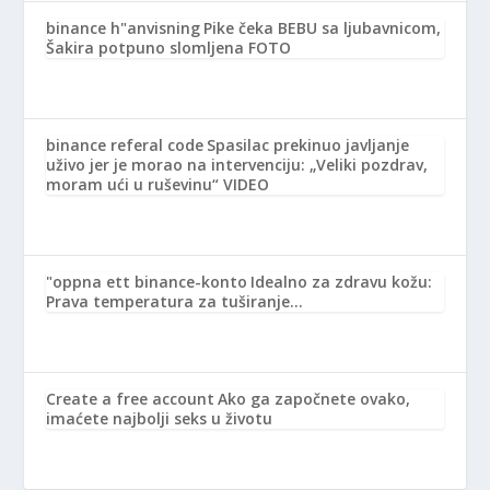
binance h"anvisning
Pike čeka BEBU sa ljubavnicom,
Šakira potpuno slomljena FOTO
binance referal code
Spasilac prekinuo javljanje
uživo jer je morao na intervenciju: „Veliki pozdrav,
moram ući u ruševinu“ VIDEO
"oppna ett binance-konto
Idealno za zdravu kožu:
Prava temperatura za tuširanje…
Create a free account
Ako ga započnete ovako,
imaćete najbolji seks u životu