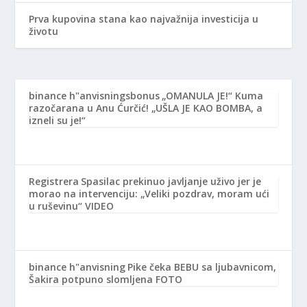
Prva kupovina stana kao najvažnija investicija u
životu
binance h"anvisningsbonus
„OMANULA JE!“ Kuma
razočarana u Anu Ćurčić! „UŠLA JE KAO BOMBA, a
izneli su je!“
Registrera
Spasilac prekinuo javljanje uživo jer je
morao na intervenciju: „Veliki pozdrav, moram ući
u ruševinu“ VIDEO
binance h"anvisning
Pike čeka BEBU sa ljubavnicom,
Šakira potpuno slomljena FOTO