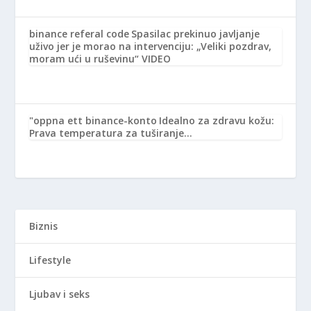
binance referal code
Spasilac prekinuo javljanje
uživo jer je morao na intervenciju: „Veliki pozdrav,
moram ući u ruševinu“ VIDEO
"oppna ett binance-konto
Idealno za zdravu kožu:
Prava temperatura za tuširanje…
Biznis
Lifestyle
Ljubav i seks